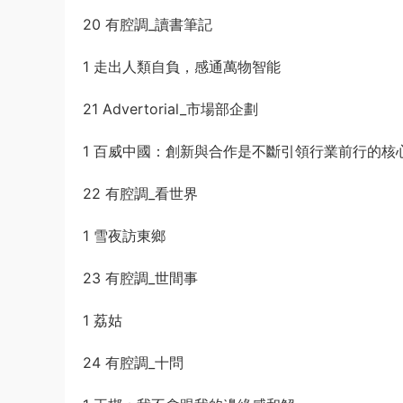
20 有腔調_讀書筆記
1 走出人類自負，感通萬物智能
21 Advertorial_市場部企劃
1 百威中國：創新與合作是不斷引領行業前行的核
22 有腔調_看世界
1 雪夜訪東鄉
23 有腔調_世間事
1 荔姑
24 有腔調_十問