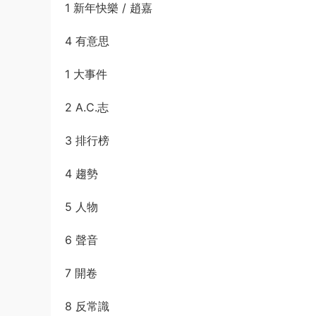
1 新年快樂 / 趙嘉
4 有意思
1 大事件
2 A.C.志
3 排行榜
4 趨勢
5 人物
6 聲音
7 開卷
8 反常識