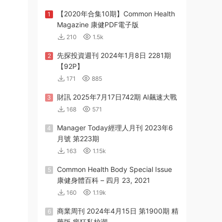
【2020年合集10期】Common Health
1
Magazine 康健PDF電子版
210
1.5k
先探投資週刊 2024年1月8日 2281期
2
【92P】
171
885
財訊 2025年7月17日742期 AI飆速大戰
3
168
571
Manager Today經理人月刊 2023年6
4
月號 第223期
163
1.15k
Common Health Body Special Issue
5
康健身體百科 – 四月 23, 2021
160
1.19k
商業周刊 2024年4月15日 第1900期 精
6
華版 瘋狂私校潮