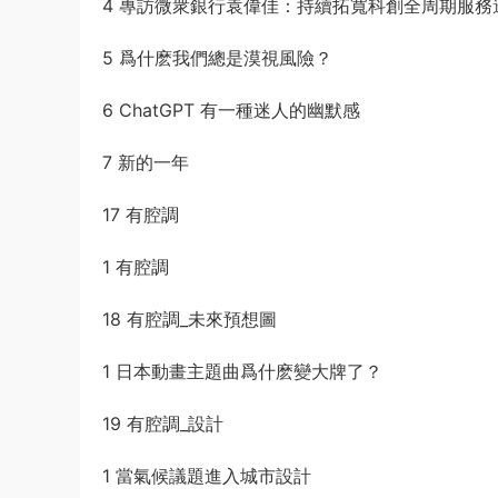
4 專訪微衆銀行袁偉佳：持續拓寬科創全周期服務
5 爲什麽我們總是漠視風險？
6 ChatGPT 有一種迷人的幽默感
7 新的一年
17 有腔調
1 有腔調
18 有腔調_未來預想圖
1 日本動畫主題曲爲什麽變大牌了？
19 有腔調_設計
1 當氣候議題進入城市設計