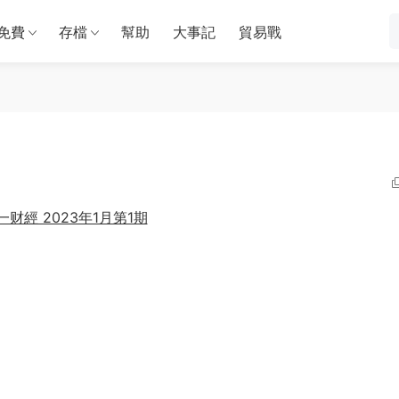
免費
存檔
幫助
大事記
貿易戰