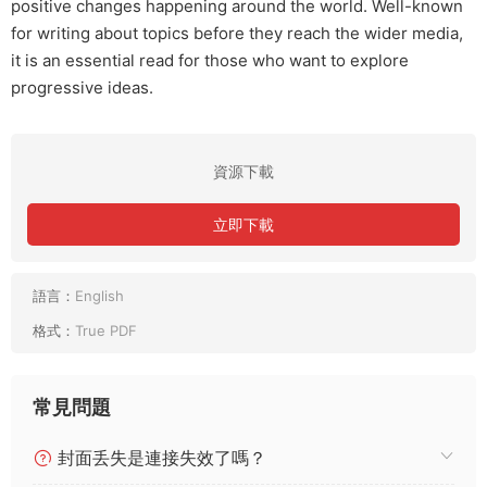
positive changes happening around the world. Well-known
for writing about topics before they reach the wider media,
it is an essential read for those who want to explore
progressive ideas.
資源下載
立即下載
語言：
English
格式：
True PDF
常見問題
封面丢失是連接失效了嗎？