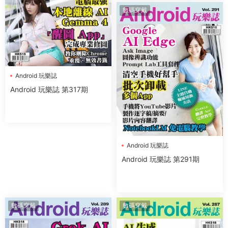
數碼穿戴
Android 玩樂誌
Android 玩樂誌 第317期
Android 玩樂誌
Android 玩樂誌 第291期
數碼穿戴
數碼穿戴