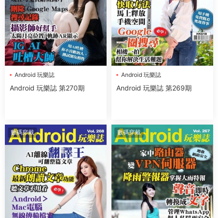
Android 玩樂誌
Android 玩樂誌
Android 玩樂誌 第270期
Android 玩樂誌 第269期
數碼穿戴
數碼穿戴