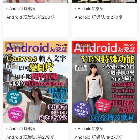
Android 玩樂誌
Android 玩樂誌
Android 玩樂誌 第280期
Android 玩樂誌 第279期
數碼穿戴
數碼穿戴
Android 玩樂誌
Android 玩樂誌
Android 玩樂誌 第278期
Android 玩樂誌 第277期