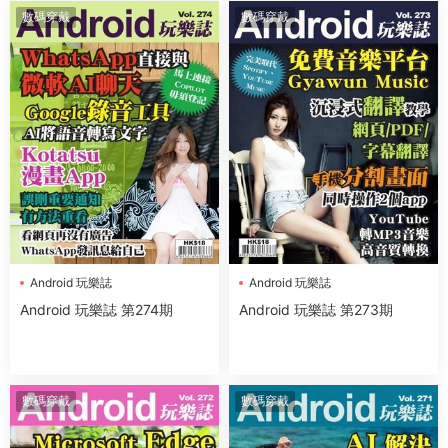
數碼穿戴
數碼穿戴
Android 玩樂誌
Android 玩樂誌
Android 玩樂誌 第274期
Android 玩樂誌 第273期
數碼穿戴
數碼穿戴