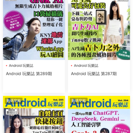
Android 玩樂誌
Android 玩樂誌
Android 玩樂誌 第289期
Android 玩樂誌 第287期
數碼穿戴
數碼穿戴