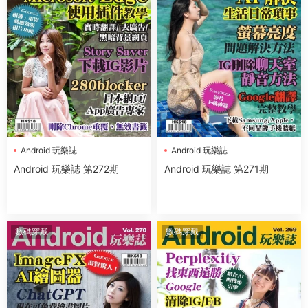
Android 玩樂誌
Android 玩樂誌
Android 玩樂誌 第272期
Android 玩樂誌 第271期
數碼穿戴
數碼穿戴