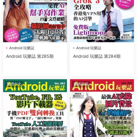
Android 玩樂誌
Android 玩樂誌
Android 玩樂誌 第285期
Android 玩樂誌 第284期
繁體中文
數碼穿戴