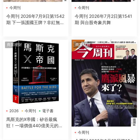
今周刊
今周刊
今周刊 2026年7月9日第1542
今周刊 2026年7月2日第1541
期 下一張護國王牌？非紅無人
期 與台股奇象共舞
機台鏈點將
商業理財
商業财經
2026
今周刊
電子書
馬斯克的X帝國：矽谷最瘋
狂！一場價值440億美元的推
特權力遊戲
今周刊