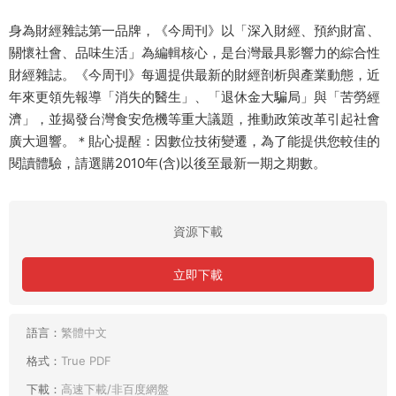
身為財經雜誌第一品牌，《今周刊》以「深入財經、預約財富、
關懷社會、品味生活」為編輯核心，是台灣最具影響力的綜合性
財經雜誌。《今周刊》每週提供最新的財經剖析與產業動態，近
年來更領先報導「消失的醫生」、「退休金大騙局」與「苦勞經
濟」，並揭發台灣食安危機等重大議題，推動政策改革引起社會
廣大迴響。＊貼心提醒：因數位技術變遷，為了能提供您較佳的
閱讀體驗，請選購2010年(含)以後至最新一期之期數。
資源下載
立即下載
語言：
繁體中文
格式：
True PDF
下載：
高速下載/非百度網盤