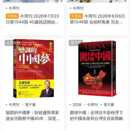
今周刊
今周刊
今周刊 2026年7月23
今周刊 2026年8月6日
完整版
完整版
日第1544期 40歲就該開始的
第1546期 去槓桿風暴 完全拆
抗遺忘戰爭
解
人文社科
電子書
今周刊
電子書
2026
今周刊
電子書
變調的中國夢：財經趨勢專家
圍堵中國：全球抗中新秩序下
謝金河觀察中國40年，深度解
的中國末路與台灣生存新戰略
讀美中台三方關係，剖析世界
政經局勢