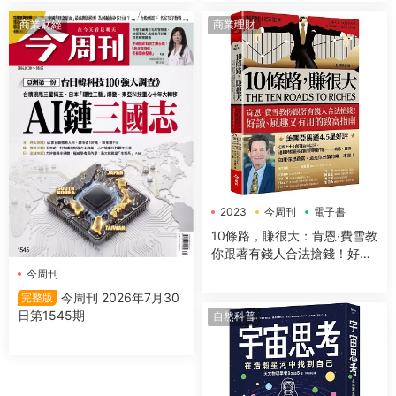
商業财經
商業理財
2023
今周刊
電子書
10條路，賺很大：肯恩‧費雪教
你跟著有錢人合法搶錢！好
讀、風趣又有用的緻富指南
今周刊
【全新增訂版】
今周刊 2026年7月30
完整版
日第1545期
自然科普