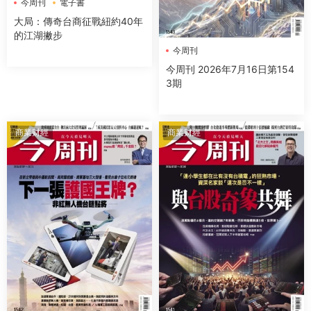
今周刊
電子書
大局：傳奇台商征戰紐約40年
的江湖撇步
今周刊
今周刊 2026年7月16日第154
3期
商業财經
商業财經