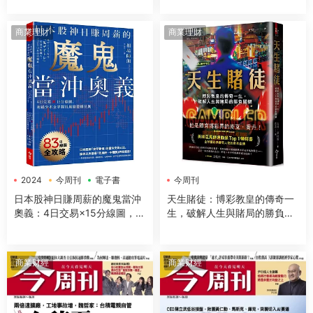
商業理財
商業理財
2024
今周刊
電子書
今周刊
日本股神日賺周薪的魔鬼當沖
天生賭徒：博彩教皇的傳奇一
奧義：4日交易×15分線圖，用
生，破解人生與賭局的勝負關
最少本金掌握低風險穩賺法則
鍵
商業财經
商業财經