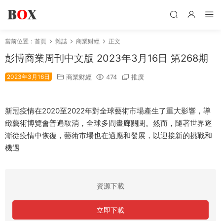
當前位置：
首頁
雜誌
商業财經
正文
彭博商業周刊中文版 2023年3月16日 第268期
2023年3月16日
商業财經
474
推廣
新冠疫情在2020至2022年對全球藝術市場產生了重大影響，導
緻藝術博覽會普遍取消，全球多間畫廊關閉。然而，隨著世界逐
漸從疫情中恢復，藝術市場也在適應和發展，以迎接新的挑戰和
機遇
資源下載
立即下載