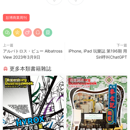
0
0
彭博商業周刊
上一篇
下一篇
アルバトロス・ビュー Albatross
iPhone, iPad 玩樂誌 第196期 用
View 2023年3月9日
Siri呼叫ChatGPT
更多本類書籍雜誌
商業财經
商業财經