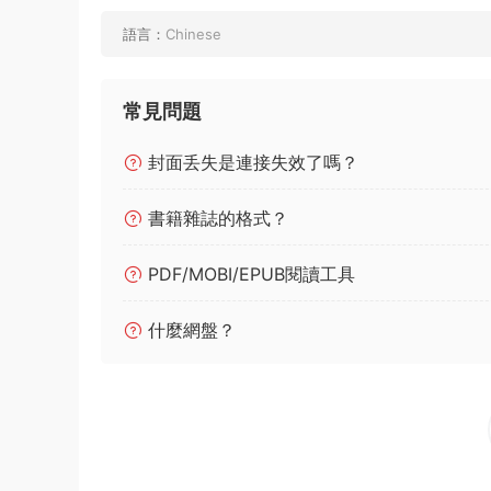
語言：
Chinese
常見問題
封面丢失是連接失效了嗎？
書籍雜誌的格式？
PDF/MOBI/EPUB閱讀工具
什麼網盤？