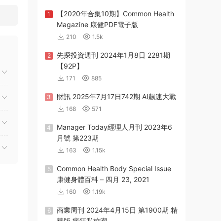
【2020年合集10期】Common Health
1
Magazine 康健PDF電子版
210
1.5k
先探投資週刊 2024年1月8日 2281期
2
【92P】
171
885
財訊 2025年7月17日742期 AI飆速大戰
3
168
571
Manager Today經理人月刊 2023年6
4
月號 第223期
163
1.15k
Common Health Body Special Issue
5
康健身體百科 – 四月 23, 2021
160
1.19k
商業周刊 2024年4月15日 第1900期 精
6
華版 瘋狂私校潮