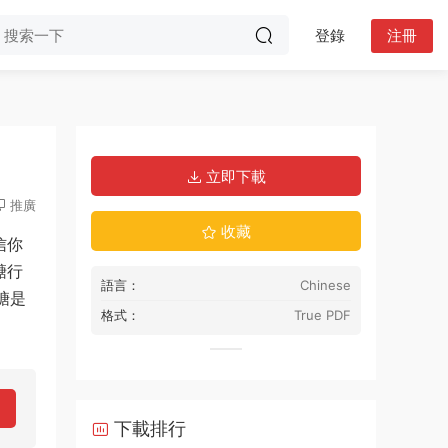
登錄
注冊
立即下載
推廣
收藏
信你
醣行
語言：
Chinese
糖是
格式：
True PDF
下載排行