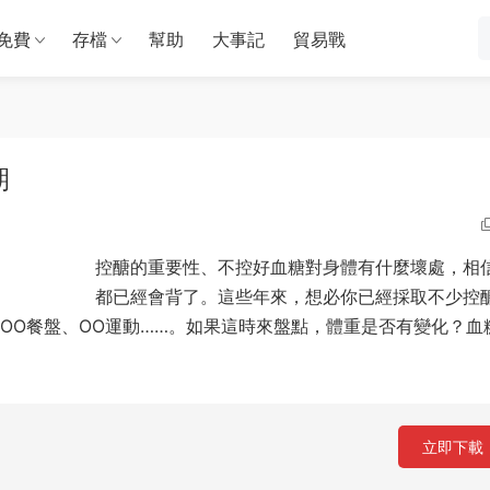
免費
存檔
幫助
大事記
貿易戰
期
控醣的重要性、不控好血糖對身體有什麼壞處，相
都已經會背了。這些年來，想必你已經採取不少控
OOO餐盤、OO運動……。如果這時來盤點，體重是否有變化？血
立即下載