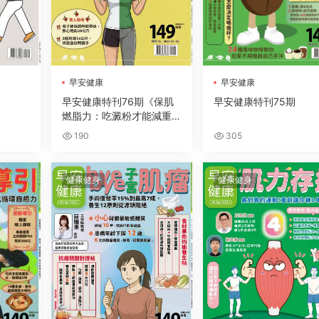
早安健康
早安健康
早安健康特刊76期《保肌
早安健康特刊75期
燃脂力：吃澱粉才能減重，
肌少竟因少吃多動，破除8
190
305
大迷思減重才有效》
健康健身
健康健身