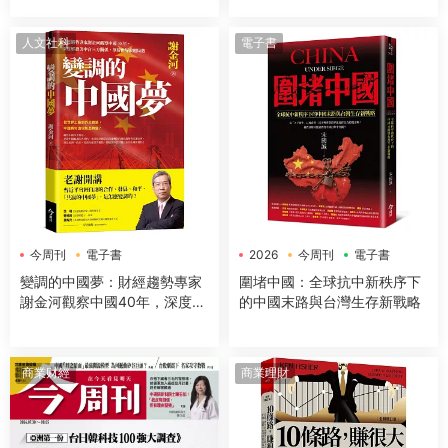
人文社科
電子書
今周刊
電子書
2026
今周刊
電子書
變調的中國夢：財經趨勢專家
圍堵中國：全球抗中新秩序下
謝金河觀察中國40年，深度解
的中國末路與台灣生存新戰略
讀美中台三方關係，剖析世界
政經局勢
商業财經
商業理財