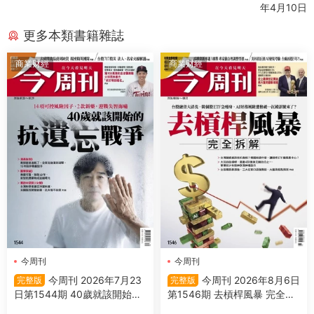
年4月10日
更多本類書籍雜誌
商業财經
商業财經
今周刊
今周刊
今周刊 2026年7月23
今周刊 2026年8月6日
完整版
完整版
日第1544期 40歲就該開始的
第1546期 去槓桿風暴 完全拆
抗遺忘戰爭
解