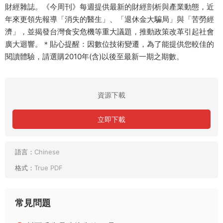
財經雜誌。《今周刊》每週提供最新的財經剖析與產業動態，近
年來更領先報導「消失的醫生」、「退休金大騙局」與「苦勞經
濟」，並揭發台灣食安危機等重大議題，推動政策改革引起社會
廣大迴響。＊貼心提醒：因數位技術變遷，為了能提供您較佳的
閱讀體驗，請選購2010年(含)以後至最新一期之期數。
資源下載
立即下載
語言：
Chinese
格式：
True PDF
常見問題