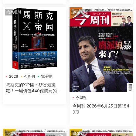
商業理財
商業财經
2026
今周刊
電子書
馬斯克的X帝國：矽谷最瘋
狂！一場價值440億美元的推
特權力遊戲
今周刊
今周刊 2026年6月25日第154
0期
商業财經
商業财經