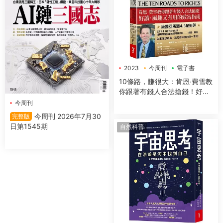
2023
今周刊
電子書
10條路，賺很大：肯恩‧費雪教
你跟著有錢人合法搶錢！好
讀、風趣又有用的緻富指南
今周刊
【全新增訂版】
今周刊 2026年7月30
完整版
日第1545期
自然科普