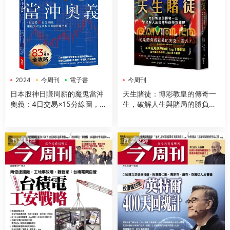
2024
今周刊
電子書
今周刊
日本股神日賺周薪的魔鬼當沖
天生賭徒：博彩教皇的傳奇一
奧義：4日交易×15分線圖，用
生，破解人生與賭局的勝負關
最少本金掌握低風險穩賺法則
鍵
商業财經
商業财經