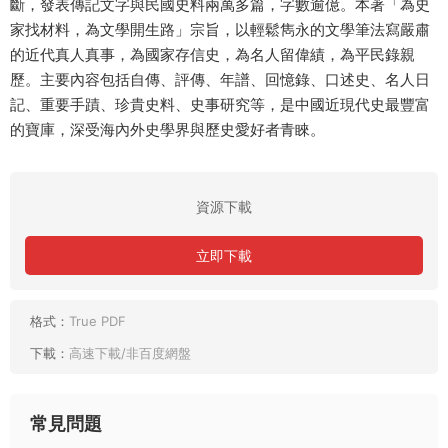
斷，發表傳記文字與民國史料兩萬多篇，字數逾億。本著「為史
家找材料，為文學開生路」宗旨，以輕鬆雋永的文學筆法寫嚴肅
的近代真人真事，為國家存信史，為名人留偉績，為平民錄親
歷。主要內容包括自傳、評傳、年譜、回憶錄、口述史、名人日
記、重要手蹟、珍貴史料、史事研究等，是中國近現代史最豐富
的寶庫，深受海內外史學界與歷史愛好者青睞。
資源下載
立即下載
格式：
True PDF
下載：
高速下載/非百度網盤
常見問題