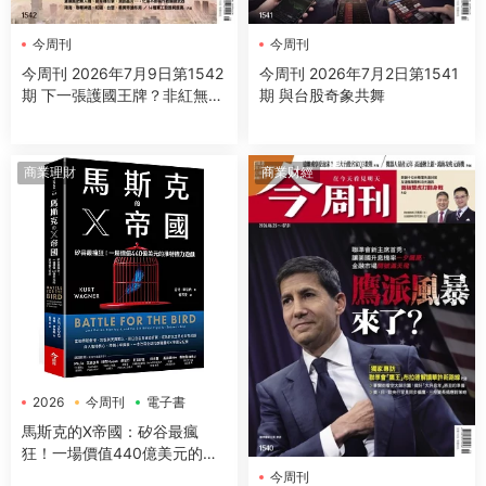
今周刊
今周刊
今周刊 2026年7月9日第1542
今周刊 2026年7月2日第1541
期 下一張護國王牌？非紅無人
期 與台股奇象共舞
機台鏈點將
商業理財
商業财經
2026
今周刊
電子書
馬斯克的X帝國：矽谷最瘋
狂！一場價值440億美元的推
特權力遊戲
今周刊