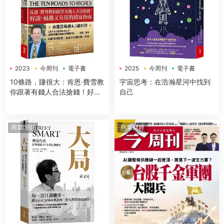
2023
今周刊
電子書
2025
今周刊
電子書
10條路，賺很大：肯恩‧費雪教
宇宙思考：在浩瀚星河中找到
你跟著有錢人合法搶錢！好
自己
讀、風趣又有用的緻富指南
【全新增訂版】
商業理財
商業财經