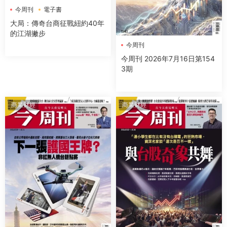
今周刊
電子書
大局：傳奇台商征戰紐約40年
的江湖撇步
今周刊
今周刊 2026年7月16日第154
3期
商業财經
商業财經