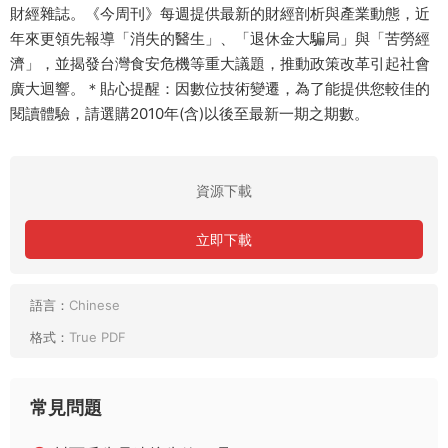
財經雜誌。《今周刊》每週提供最新的財經剖析與產業動態，近
年來更領先報導「消失的醫生」、「退休金大騙局」與「苦勞經
濟」，並揭發台灣食安危機等重大議題，推動政策改革引起社會
廣大迴響。＊貼心提醒：因數位技術變遷，為了能提供您較佳的
閱讀體驗，請選購2010年(含)以後至最新一期之期數。
資源下載
立即下載
語言：
Chinese
格式：
True PDF
常見問題