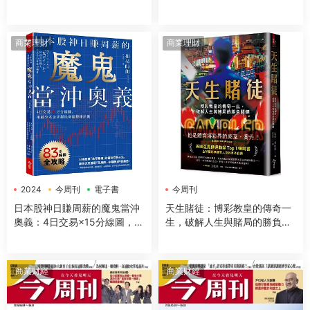
商業理財
商業理財
2024
今周刊
電子書
今周刊
日本股神日賺周薪的魔鬼當沖
天生賭徒：博彩教皇的傳奇一
奧義：4日交易×15分線圖，用
生，破解人生與賭局的勝負關
最少本金掌握低風險穩賺法則
鍵
商業财經
商業财經