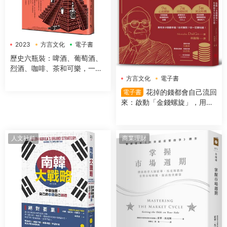
2023
方言文化
電子書
歷史六瓶裝：啤酒、葡萄酒、
烈酒、咖啡、茶和可樂，一字
排開，數千年文明史就在你眼
方言文化
電子書
前！
花掉的錢都會自己流回
電子書
來：啟動「金錢螺旋」，用錢
越多反而更有錢
人文社科
商業理財