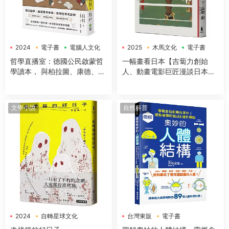
2024
電子書
電腦人文化
2025
木馬文化
電子書
哲學直播室：德國公民啟蒙哲
一幅畫看日本【吉蔔力創始
學讀本， 與柏拉圖、康德、亞
人、動畫電影巨匠漫談日本傳
裏斯多德等大師對談，解構18
世國寶，帶你遊歷1200年日本
大經典哲學思想
藝術史】
文學小說
自然科普
2024
自轉星球文化
台灣東販
電子書
電子書