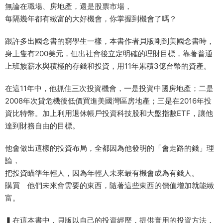
無論在職場、房地產，還是股票市場，
每隔幾年都有緻富的大好機會，你掌握到機會了嗎？
跟許多出國念書的窮學生一樣，本書作者貝版剛到美國念書時，
身上隻有200美元，但出社會後立定明確的理財目標，靠著普通
上班族薪水與積極的存錢和投資，用11年累積3億台幣的資產。
在這11年中，他抓住三次投資機會，一是投資中國房地產；二是
2008年次貸危機後低價買進美國灣區房地產；三是在2016年投
資比特幣。加上利用退休帳戶投資科技股和大盤指數ETF，讓他
達到財務自由的目標。
他會做出這樣的投資布局，全都因為他發明的「會走路的錢」理
論，
把投資瞄準年輕人，因為年輕人未來最有機會成為有錢人。
購買 他們未來會需要的東西，隨著這些東西的價值增加就能緻
富。
▍在這本書中，貝版以自己的投資經歷，提供實用的投資方法，