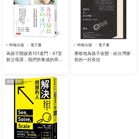
時報出版
電子書
時報出版
電子書
為孩子開啟第101道門：67堂
勇敢地為孩子改變：給台灣家
新父母課，我們所養成的乖，
長的一封長信
也許正是讓他們無法高飛的束
縛
商業理財