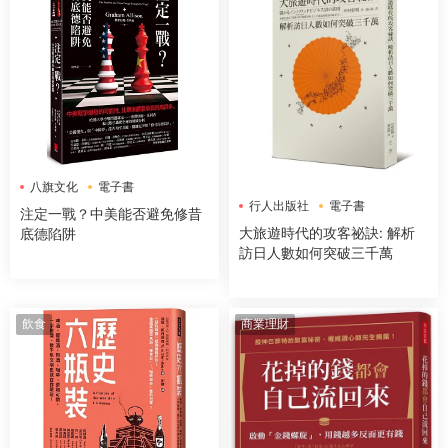
八旗文化
電子書
行人出版社
電子書
注定一戰？中美能否避免修昔
大旅遊時代的攻客祕訣: 解析
底德陷阱
訪日人數如何突破三千萬
飲食
商業理財