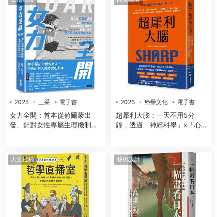
2025
三采
電子書
2026
堡壘文化
電子書
女力全開：首本從荷爾蒙出
超犀利大腦：一天不用5分
發、針對女性專屬生理機制與
鐘，透過「神經科學」x「心
身體構造，量身打造的全方位
理學」x「50+方法」，全面提
運動與營養指南
升工作效率、改善生活品質，
讓大腦潛能發揮到極緻，變得
人文社科
藝術設計
超犀利！