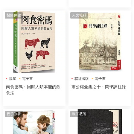
醫療保健
人文社科
晨星
電子書
聯經出版
電子書
肉食密碼：回歸人類本能的飲
蕭公權全集之十：問學諫往錄
食法
親子教養
親子教養