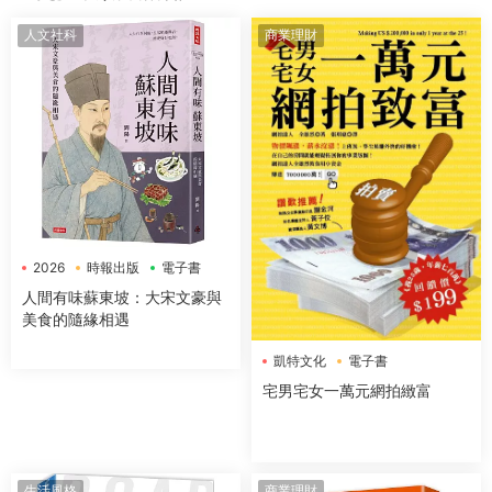
人文社科
商業理財
2026
時報出版
電子書
人間有味蘇東坡：大宋文豪與
美食的隨緣相遇
凱特文化
電子書
宅男宅女一萬元網拍緻富
生活風格
商業理財