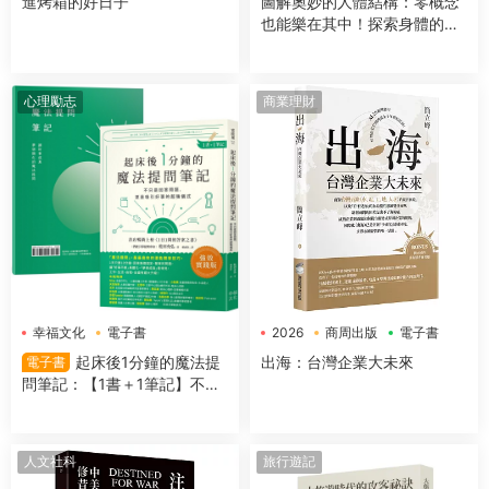
進烤箱的好日子
圖解奧妙的人體結構：零概念
也能樂在其中！探索身體的組
成＆運作機制
心理勵志
商業理財
幸福文化
電子書
2026
商周出版
電子書
起床後1分鐘的魔法提
出海：台灣企業大未來
電子書
問筆記：【1書＋1筆記】不隻
是回答問題，更是吸引好事的
超強儀式
人文社科
旅行遊記