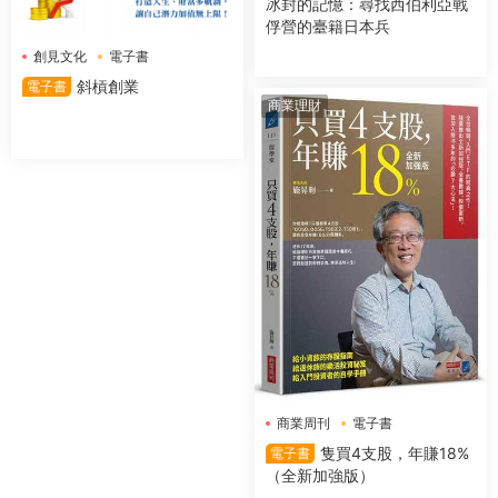
冰封的記憶：尋找西伯利亞戰
俘營的臺籍日本兵
創見文化
電子書
斜槓創業
電子書
商業理財
商業周刊
電子書
隻買4支股，年賺18%
電子書
（全新加強版）