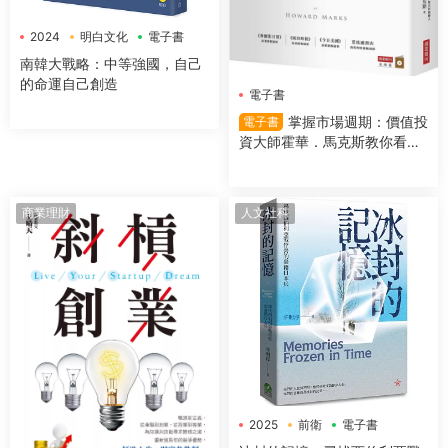
2024
明白文化
電子書
南韓大戰略：中等強國，自己
的命運自己創造
電子書
掌握市場週期：價值投
電子書
資大師霍華．馬克斯教你看對
市場時機，提高投資勝算
商業理財
人文社科
2025
前衛
電子書