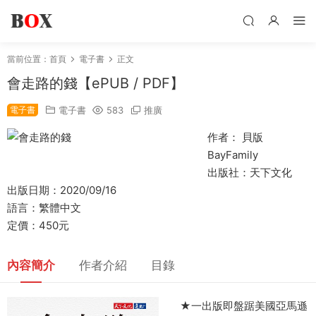
當前位置：
首頁
電子書
正文
會走路的錢【ePUB / PDF】
電子書
電子書
583
推廣
作者： 貝版
BayFamily
出版社：天下文化
出版日期：2020/09/16
語言：繁體中文
定價：450元
內容簡介
作者介紹
目錄
★一出版即盤踞美國亞馬遜