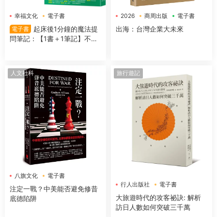
幸福文化
電子書
2026
商周出版
電子書
起床後1分鐘的魔法提
出海：台灣企業大未來
電子書
問筆記：【1書＋1筆記】不隻
是回答問題，更是吸引好事的
超強儀式
人文社科
旅行遊記
八旗文化
電子書
行人出版社
電子書
注定一戰？中美能否避免修昔
大旅遊時代的攻客祕訣: 解析
底德陷阱
訪日人數如何突破三千萬