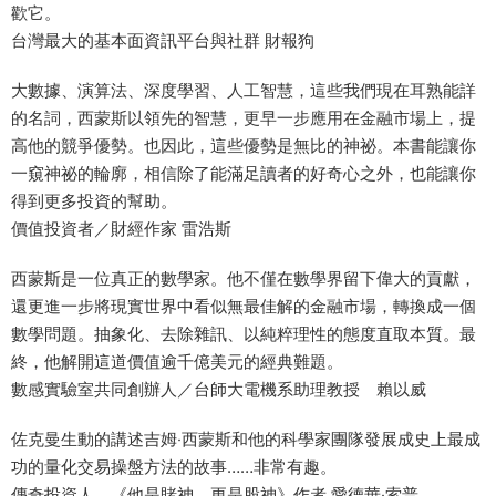
歡它。
台灣最大的基本面資訊平台與社群 財報狗
大數據、演算法、深度學習、人工智慧，這些我們現在耳熟能詳
的名詞，西蒙斯以領先的智慧，更早一步應用在金融市場上，提
高他的競爭優勢。也因此，這些優勢是無比的神祕。本書能讓你
一窺神祕的輪廓，相信除了能滿足讀者的好奇心之外，也能讓你
得到更多投資的幫助。
價值投資者／財經作家 雷浩斯
西蒙斯是一位真正的數學家。他不僅在數學界留下偉大的貢獻，
還更進一步將現實世界中看似無最佳解的金融市場，轉換成一個
數學問題。抽象化、去除雜訊、以純粹理性的態度直取本質。最
終，他解開這道價值逾千億美元的經典難題。
數感實驗室共同創辦人／台師大電機系助理教授 賴以威
佐克曼生動的講述吉姆‧西蒙斯和他的科學家團隊發展成史上最成
功的量化交易操盤方法的故事……非常有趣。
傳奇投資人、《他是賭神，更是股神》作者 愛德華‧索普