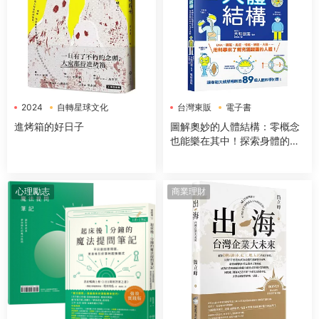
2024
自轉星球文化
台灣東販
電子書
電子書
進烤箱的好日子
圖解奧妙的人體結構：零概念
也能樂在其中！探索身體的組
成＆運作機制
心理勵志
商業理財