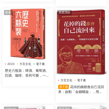
飲食
商業理財
2023
方言文化
電子書
歷史六瓶裝：啤酒、葡萄酒、
烈酒、咖啡、茶和可樂，一字
排開，數千年文明史就在你眼
方言文化
電子書
前！
花掉的錢都會自己流回
電子書
來：啟動「金錢螺旋」，用錢
越多反而更有錢
人文社科
商業理財