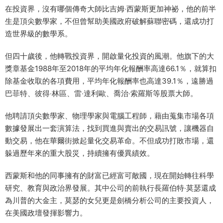
在投資界，沒有哪個傳奇大師比吉姆‧西蒙斯更加神祕，他的前半
生是頂尖數學家，不但曾幫助美國政府破解蘇聯密碼，還成功打
造世界級的數學系。
但四十歲後，他轉戰投資界，開啟量化投資的風潮。他旗下的大
獎章基金1988年至2018年的平均年化報酬率高達66.1％，就算扣
除基金收取的各項費用，平均年化報酬率也高達39.1％，遠勝過
巴菲特、彼得‧林區、雷‧達利歐、喬治‧索羅斯等股票大師。
他聘請頂尖數學家、物理學家與電腦工程師，藉由蒐集市場各項
數據發展出一套演算法，找到買進與賣出的交易訊號，讓機器自
動交易，他在華爾街掀起量化交易革命。不但成功打敗市場，還
躲過歷年來的重大股災，持續擁有優異績效。
西蒙斯和他的同事擁有的財富已經富可敵國，現在開始轉往科學
研究、教育與政治界發展。其中公司的前執行長羅伯特‧莫瑟還成
為川普的大金主，莫瑟的女兒更是劍橋分析公司的主要投資人，
在美國政壇發揮影響力。