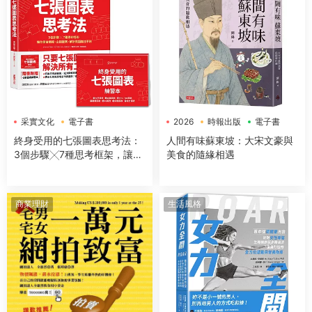
采實文化
電子書
2026
時報出版
電子書
終身受用的七張圖表思考法：
人間有味蘇東坡：大宋文豪與
3個步驟╳7種思考框架，讓你
美食的隨緣相遇
開會簡報、企劃提案、解決問
題無往不利【隨書送：七張圖
表練習本】
商業理財
生活風格