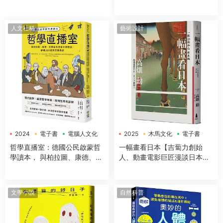
理學」x「50+方法」，全面提
升工作效率、改善生活品質，
讓大腦潛能發揮到極緻，變得
人文社科
藝術設計
超犀利！
2024
電子書
電腦人文化
2025
木馬文化
電子書
哲學直播室：德國公民啟蒙哲
一幅畫看日本【吉蔔力創始
學讀本， 與柏拉圖、康德、亞
人、動畫電影巨匠漫談日本傳
裏斯多德等大師對談，解構18
世國寶，帶你遊歷1200年日本
大經典哲學思想
藝術史】
文學小說
自然科普