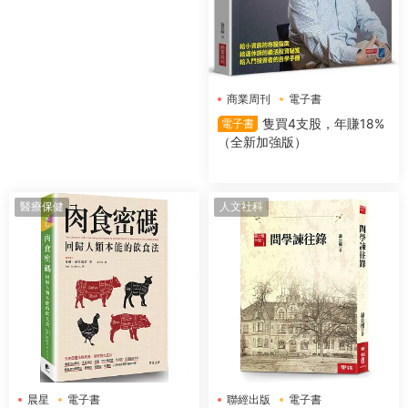
商業周刊
電子書
隻買4支股，年賺18%
電子書
（全新加強版）
醫療保健
人文社科
晨星
電子書
聯經出版
電子書