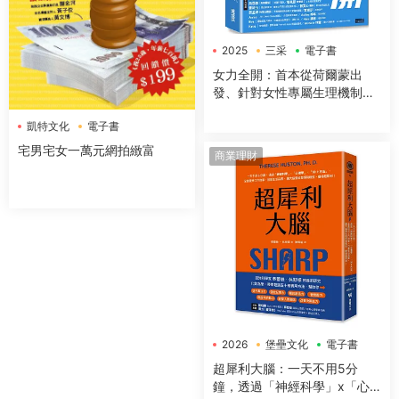
2025
三采
電子書
女力全開：首本從荷爾蒙出
發、針對女性專屬生理機制與
身體構造，量身打造的全方位
凱特文化
電子書
運動與營養指南
宅男宅女一萬元網拍緻富
商業理財
2026
堡壘文化
電子書
超犀利大腦：一天不用5分
鐘，透過「神經科學」x「心