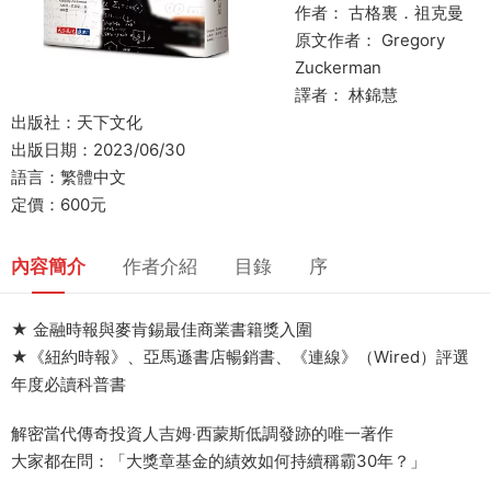
作者： 古格裏．祖克曼
原文作者： Gregory
Zuckerman
譯者： 林錦慧
出版社：天下文化
出版日期：2023/06/30
語言：繁體中文
定價：600元
內容簡介
作者介紹
目錄
序
★ 金融時報與麥肯錫最佳商業書籍獎入圍
★《紐約時報》、亞馬遜書店暢銷書、《連線》（Wired）評選
年度必讀科普書
解密當代傳奇投資人吉姆‧西蒙斯低調發跡的唯一著作
大家都在問：「大獎章基金的績效如何持續稱霸30年？」