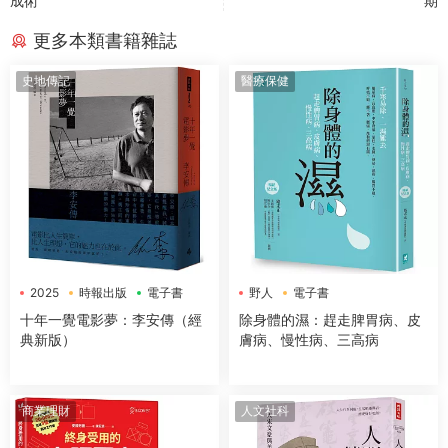
成術
期
更多本類書籍雜誌
史地傳記
醫療保健
2025
時報出版
電子書
野人
電子書
十年一覺電影夢：李安傳（經
除身體的濕：趕走脾胃病、皮
典新版）
膚病、慢性病、三高病
商業理財
人文社科