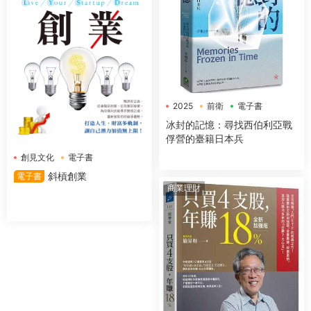
2025
前衛
電子書
冰封的記憶：尋找西伯利亞戰
俘營的臺籍日本兵
創見文化
電子書
斜槓創業
電子書
商業理財