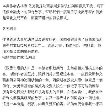
本書作者古格裏‧佐克曼採訪西蒙斯多位現任與離職員工後，寫下
這個金融史上的傳奇故事，幫助我們一窺這位頂尖數學家如何掀
起量化交易革命，顛覆華爾街的傳統模式。
各界讚譽
作者透過大量的訪談以及追蹤研究，試圖引導讀者了解西蒙斯所
領導的文藝復興科技公司……透過此書，我們可以一同欣賞一位
偉大投資家的成長歷程。
暢銷財經作家 安納金
《洞悉市場的人》是一本讀者殷殷期盼，主角卻極力阻撓上市的
書。感謝作者的堅持，讓我們得以透過這本書，一窺西蒙斯和文
藝復興公司神祕面紗後的一角。西蒙斯在投資人眼中無疑是一個
傳奇。大獎章基金的績效為投資人設立一個近乎不可能的標竿，
所有量化投資人都將它視為努力的目標。在這本書中，我們有幸
看到文藝復興發展的故事，以及一群天才如何同處在一個組織。
這是一本有趣、易讀，內容又豐富的書。相信你們會跟我一樣喜