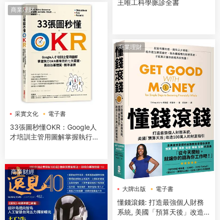
王唯工科學脈診全書
商業理財
商業理財
采實文化
電子書
33張圖秒懂OKR：Google人
才培訓主管用圖解掌握執行OK
R最常見的七大關鍵，高效改
革體質、精準達標
商業财經
大牌出版
電子書
懂錢滾錢: 打造最強個人財務
系統, 美國「預算天後」改造1