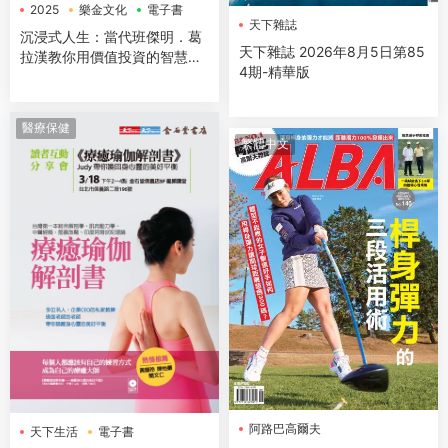
2025
樂金文化
電子書
天下雜誌
沉浸式人生：當代班傑明．葛
天下雜誌 2026年8月5日第85
拉漢教你用價值投資的智慧，
4期-精華版
找回富足與踏實的生活
醫療保健
繁體中文
阿路巴高爾夫
天下生活
電子書