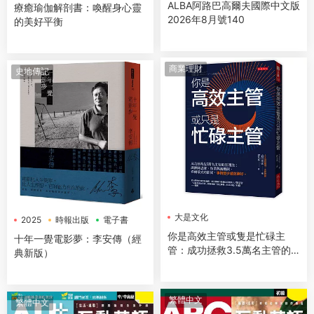
ALBA阿路巴高爾夫國際中文版
療癒瑜伽解剖書：喚醒身心靈
2026年8月號140
的美好平衡
商業理財
史地傳記
大是文化
2025
時報出版
電子書
你是高效主管或隻是忙碌主
十年一覺電影夢：李安傳（經
管：成功拯救3.5萬名主管的
典新版）
管理法：調酒師思維、作業興
奮機制、希爾蒂式時間術，事
情變少績效更好。
繁體中文
繁體中文