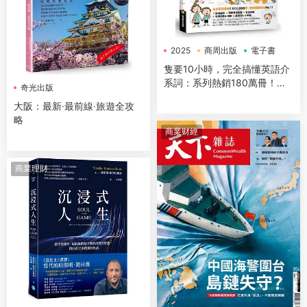
2025
商周出版
電子書
隻要10小時，完全搞懂英語介
系詞：系列熱銷180萬冊！免
奇光出版
背免猜，一本讓你讀得下去，
大阪：最新‧最前線‧旅遊全攻
不僅知道怎麼用，更知道為什
略
麼這樣用的介系詞寶典
商業财經
商業理財