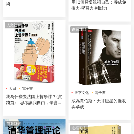
用12個習慣祝福自己：養成免
術
疫力‧學習力‧判斷力
人文社科
商業理財
大田
電子書
天下文化
電子書
我為什麼去法國上哲學課？(實
成為賈伯斯：天才巨星的挫敗
踐篇)：思考讓我自由，學會面
與孕成
對複雜的人際關係，做對的決
定
商業财經
心理勵志