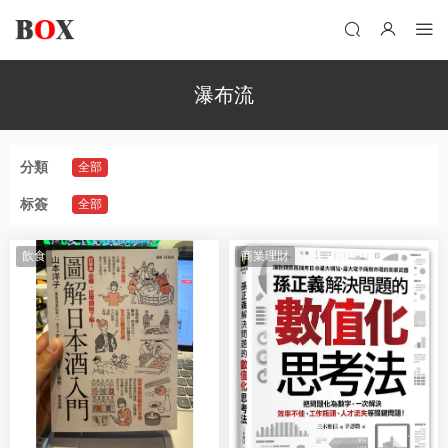
瀑布流
分類
全部
标簽
全部
飲食
商業理財