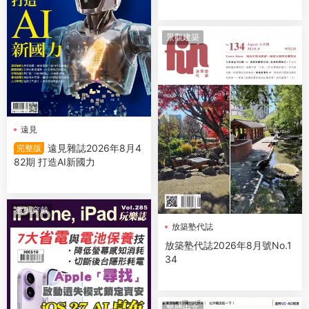
00萬人的財富指引
景觀建築
遠見
遠見雜誌2026年8月4
完整版
82期 打造AI新國力
數碼穿戴
放築塾代誌
放築塾代誌2026年8月號No.1
34
繁體中文