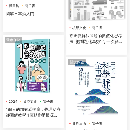
楓書坊
電子書
圖解日本酒入門
核果文化
電子書
孫正義解決問題的數值化思考
醫療保健
法: 把問題化為數字, 一次解決
效率不佳、工作瓶頸、人才流
失等關鍵問題!
醫療保健
2024
莫克文化
電子書
1個人的超有感按摩：物理治療
師圖解教學 1個動作從根源搞
定全身痠痛
商周出版
電子書