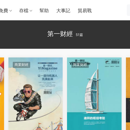
免費
存檔
幫助
大事記
貿易戰
第一财經
51篇
商業财經
商業财經