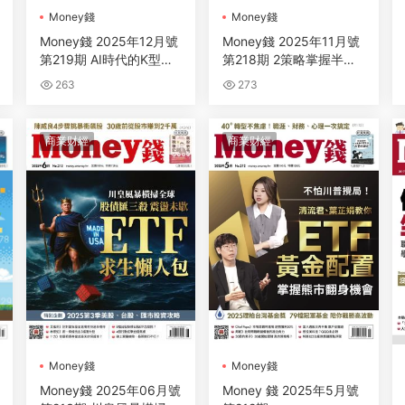
Money錢
Money錢
Money錢 2025年12月號
Money錢 2025年11月號
第219期 AI時代的K型行
第218期 2策略掌握半導
情 3大高手帶你贏戰202
體投資風口 15檔台美ETF
263
273
6
精準布局 息利雙收
商業财經
商業财經
Money錢
Money錢
Money錢 2025年06月號
Money 錢 2025年5月號