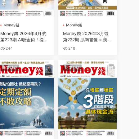
Money錢
Money錢
Money錢 2026年4月號
Money錢 2026年3月號
第223期 AI吸金術！從散
第222期 肌肉書僮 × 美股
戶變大戶、從社畜變贏家
航海王 2大硬派高手教你
244
248
投資×職涯財富翻倍攻略
看穿熱錢流向 高檔也能
用的順風投資法
商業财經
商業财經