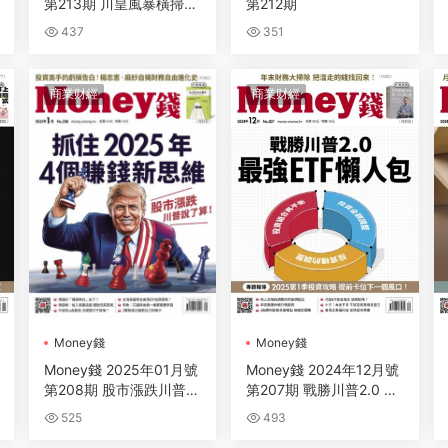
第213期 川皇風暴橫掃全
第212期
球 股債匯三殺 震盪未歇
437
351
ETF求生懶人包
商業财經
商業财經
Money錢
Money錢
Money錢 2025年01月號
Money錢 2024年12月號
第208期 股市漲跌川普說
第207期 戰勝川普2.0 20
了算 抓住2025年4個賺
25最強ETF懶人包
525
493
錢新思維