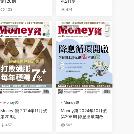
第120期
第211期
433
474
商業财經
商業财經
Money錢
Money錢
Money 錢 2024年11月號
Money錢 2024年10月號
第206期
第205期 降息循環開啟
套劇本讓你跟漲不跟跌
457
505