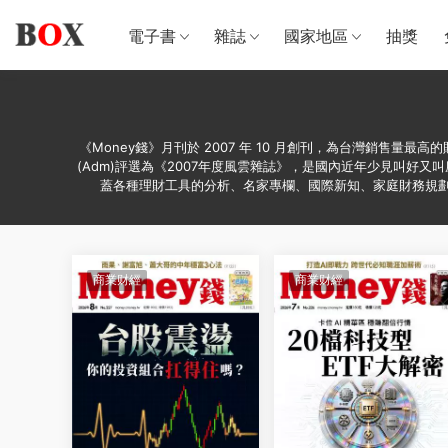
電子書
雜誌
國家地區
抽獎
《Money錢》月刊於 2007 年 10 月創刊，為台灣銷售
(Adm)評選為《2007年度風雲雜誌》，是國內近年少見叫好
蓋各種理財工具的分析、名家專欄、國際新知、家庭財務規劃
商業财經
商業财經