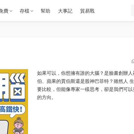
免費
存檔
幫助
大事記
貿易戰
如果可以，你想擁有誰的大腦？是臉書創辦人
伯、蘋果的賈伯斯還是股神巴菲特？雖然人 
要比較，但能像專家一樣思考，卻是我們可以
的方向。