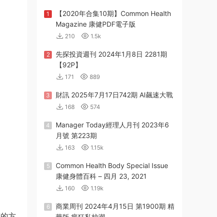
【2020年合集10期】Common Health
1
Magazine 康健PDF電子版
210
1.5k
先探投資週刊 2024年1月8日 2281期
2
【92P】
171
889
財訊 2025年7月17日742期 AI飆速大戰
3
168
574
Manager Today經理人月刊 2023年6
4
月號 第223期
163
1.15k
Common Health Body Special Issue
5
康健身體百科 – 四月 23, 2021
160
1.19k
商業周刊 2024年4月15日 第1900期 精
6
有的方
華版 瘋狂私校潮