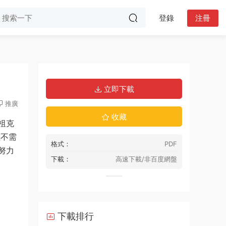
登錄
注冊
立即下載
推廣
收藏
祖克
生不需
格式：
PDF
努力
下載：
高速下載/非百度網盤
下載排行