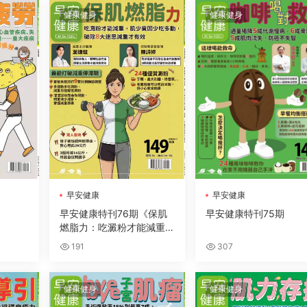
健康健身
健康健身
早安健康
早安健康
早安健康特刊76期《保肌
早安健康特刊75期
燃脂力：吃澱粉才能減重，
肌少竟因少吃多動，破除8
191
307
大迷思減重才有效》
健康健身
健康健身