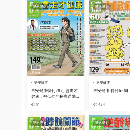
健康健身
健康健身
早安健康
早安健康
早安健康特刊78期 會走才
早安健康 特刊55期
健康：被低估的長壽運動，
6大科學走路法，燃脂穩糖
51
434
療癒身心一次到位
健康健身
健康健身