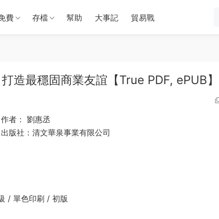
免費
存檔
幫助
大事記
貿易戰
最穩固商業友誼【True PDF, ePUB】
作者： 劉惠丞
出版社：清文華泉事業有限公司
普通級 / 單色印刷 / 初版