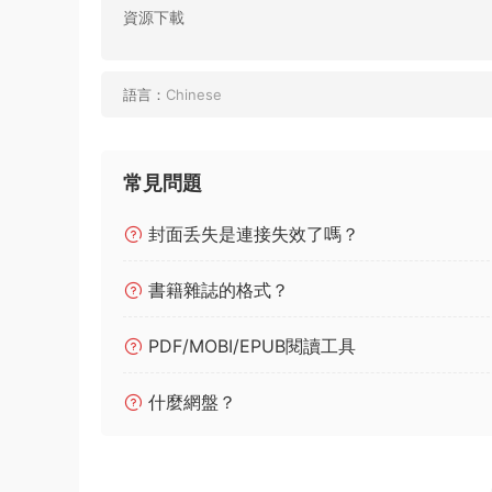
資源下載
語言：
Chinese
常見問題
封面丢失是連接失效了嗎？
書籍雜誌的格式？
PDF/MOBI/EPUB閱讀工具
什麼網盤？