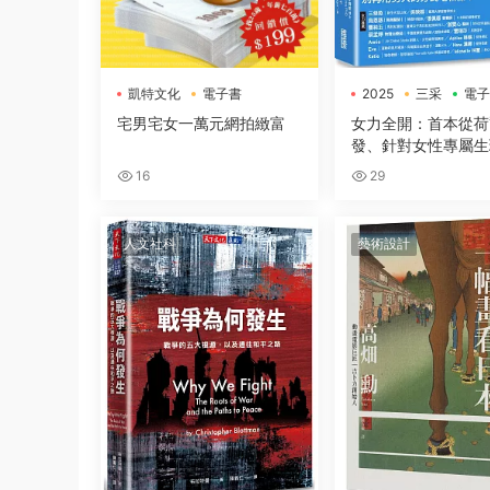
凱特文化
電子書
2025
三采
電子
宅男宅女一萬元網拍緻富
女力全開：首本從荷
發、針對女性專屬生
與身體構造，量身打
16
29
方位運動與營養指南
人文社科
藝術設計