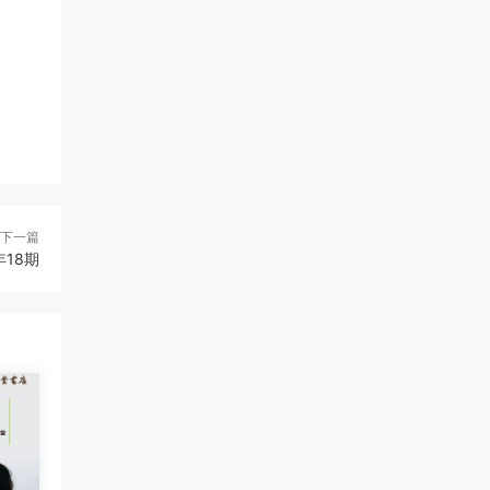
下一篇
年18期