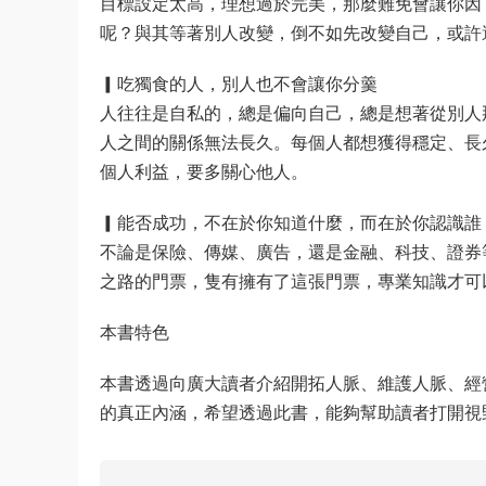
目標設定太高，理想過於完美，那麼難免會讓你因
呢？與其等著別人改變，倒不如先改變自己，或許
▎吃獨食的人，別人也不會讓你分羹
人往往是自私的，總是偏向自己，總是想著從別人
人之間的關係無法長久。每個人都想獲得穩定、長
個人利益，要多關心他人。
▎能否成功，不在於你知道什麼，而在於你認識誰
不論是保險、傳媒、廣告，還是金融、科技、證券
之路的門票，隻有擁有了這張門票，專業知識才可
本書特色
本書透過向廣大讀者介紹開拓人脈、維護人脈、經
的真正內涵，希望透過此書，能夠幫助讀者打開視