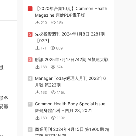
【2020年合集10期】Common Health
1
Magazine 康健PDF電子版
210
1.5k
先探投資週刊 2024年1月8日 2281期
2
【92P】
171
889
財訊 2025年7月17日742期 AI飆速大戰
3
機
168
574
Manager Today經理人月刊 2023年6
4
月號 第223期
163
1.15k
景各
Common Health Body Special Issue
5
易贏
康健身體百科 – 四月 23, 2021
160
1.19k
商業周刊 2024年4月15日 第1900期 精
6
華版 瘋狂私校潮