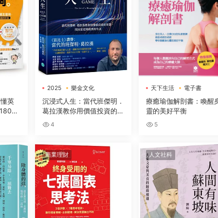
2025
樂金文化
天下生活
電子書
電子書
搞懂英
沉浸式人生：當代班傑明．
療癒瑜伽解剖書：喚醒
80萬
葛拉漢教你用價值投資的智
靈的美好平衡
讓你讀
慧，找回富足與踏實的生活
4
5
麼用，
的介系
商業理財
人文社科