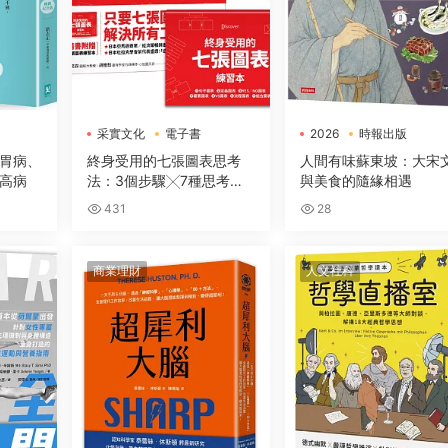
采實文化
電子書
2026
時報出版
電子書
胃病、
終身受用的七張圖表思考
人間有味蘇東坡：大宋
高病
法：3個步驟╳7種思考框
與美食的隨緣相遇
架，讓你開會簡報、企劃提
431
28
案、解決問題無往不利【隨
書送：七張圖表練習本】
商業理財
人文社科