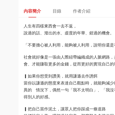
內容簡介
目錄
作者介紹
人生有四樣東西會一去不返，
說過的話、潑出的水、虛度的年華、錯過的機會。
「不要擔心被人利用，能夠被人利用，說明你還是
社會就好像是一張由人際紐帶編織成的人脈網路，
會、才能賺取更多的金錢，從而更好的實現自己的
▎如果你想受到讚美，就用謙遜去作誘餌
當你以謙遜的態度來表達自己觀點時，就能夠減少
異的 情況下，偶然一句「我不太明白」、「我沒
得別人的好感。
▎把自己當作泥土，讓眾人把你踩成一條道路