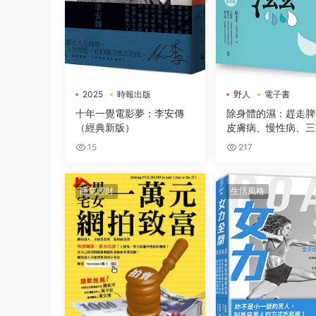
2025
時報出版
野人
電子書
電子書
十年一覺電影夢：李安傳
除身體的濕：趕走脾
（經典新版）
皮膚病、慢性病、三
15
217
商業理財
生活風格