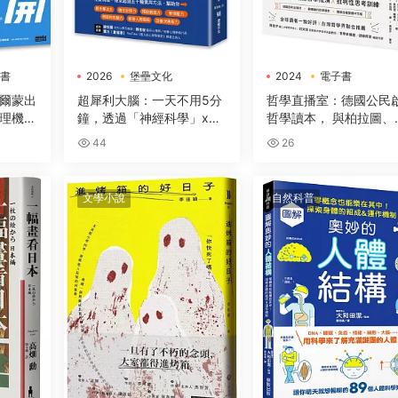
書
2026
堡壘文化
2024
電子書
電子書
電腦人文化
爾蒙出
超犀利大腦：一天不用5分
哲學直播室：德國公民
理機制
鐘，透過「神經科學」x
哲學讀本， 與柏拉圖、
造的全
「心理學」x「50+方
德、亞裏斯多德等大師
44
26
法」，全面提升工作效率、
談，解構18大經典哲學
改善生活品質，讓大腦潛能
想
發揮到極緻，變得超犀利！
文學小說
自然科普