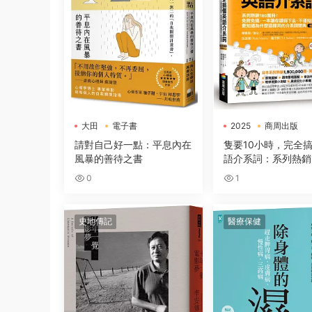
大田
電子書
2025
商周出版
電子書
請對自己好一點：平息內在
隻要10小時，完全
風暴的善待之書
語介系詞：系列熱銷1
冊！免背免猜，一本
0
1
得下去，不僅知道怎
更知道為什麼這樣用
詞寶典
史地傳記
醫療保健