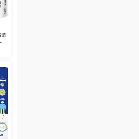
啟蒙
康
對
思