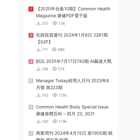
【2020年合集10期】Common Health
1
Magazine 康健PDF電子版
210
1.5k
先探投資週刊 2024年1月8日 2281期
2
【92P】
171
889
財訊 2025年7月17日742期 AI飆速大戰
3
168
574
Manager Today經理人月刊 2023年6
4
月號 第223期
163
1.15k
Common Health Body Special Issue
5
康健身體百科 – 四月 23, 2021
160
1.19k
商業周刊 2024年4月15日 第1900期 精
6
華版 瘋狂私校潮