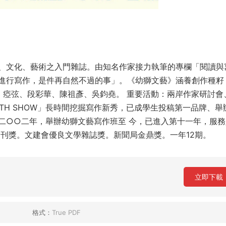
、文化、藝術之入門雜誌。由知名作家接力執筆的專欄「閱讀與
進行寫作，是件再自然不過的事」。《幼獅文藝》涵養創作種籽
、瘂弦、段彩華、陳祖彥、吳鈞堯。 重要活動：兩岸作家研討會
TH SHOW」長時間挖掘寫作新秀，已成學生投稿第一品牌、舉
二○○二年，舉辦幼獅文藝寫作班至 今，已進入第十一年，服務
期刊獎。文建會優良文學雜誌獎。新聞局金鼎獎。一年12期。
立即下載
格式：
True PDF