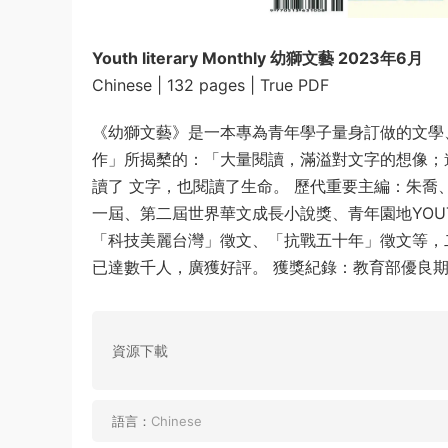
Youth literary Monthly 幼獅文藝 2023年6月
Chinese | 132 pages | True PDF
《幼獅文藝》是一本專為青年學子量身訂做的文學
作」所揭櫫的：「大量閱讀，滿溢對文字的想像；
讀了 文字，也閱讀了生命。 歷代重要主編：朱喬
一屆、第二屆世界華文成長小說獎、青年園地YOU
「科技美麗台灣」徵文、「抗戰五十年」徵文等，
已達數千人，廣獲好評。 獲獎紀錄：教育部優良
資源下載
語言：
Chinese