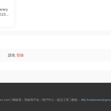
terary
2023年
請先
登錄
wc.com | 聯絡我：登錄用戶名--用戶中心--提交工單 | 郵箱：