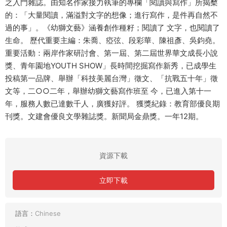
之入門雜誌。由知名作家接力執筆的專欄「閱讀與寫作」所揭櫫
的：「大量閱讀，滿溢對文字的想像；進行寫作，是件再自然不
過的事」。《幼獅文藝》涵養創作種籽；閱讀了 文字，也閱讀了
生命。 歷代重要主編：朱喬、瘂弦、段彩華、陳祖彥、吳鈞堯。
重要活動：兩岸作家研討會、第一屆、第二屆世界華文成長小說
獎、青年園地YOUTH SHOW」長時間挖掘寫作新秀，已成學生
投稿第一品牌、舉辦「科技美麗台灣」徵文、「抗戰五十年」徵
文等，二○○二年，舉辦幼獅文藝寫作班至 今，已進入第十一
年，服務人數已達數千人，廣獲好評。 獲獎紀錄：教育部優良期
刊獎。文建會優良文學雜誌獎。新聞局金鼎獎。一年12期。
資源下載
立即下載
語言：
Chinese