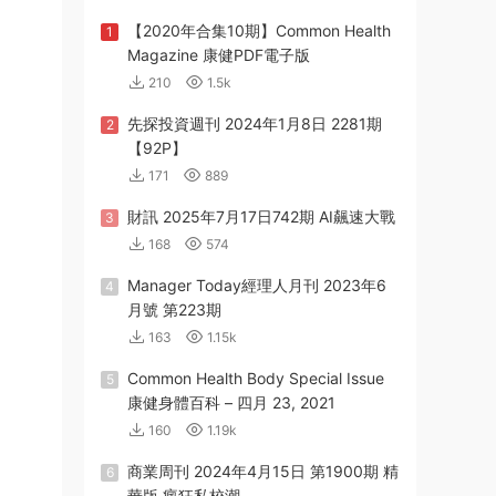
【2020年合集10期】Common Health
1
Magazine 康健PDF電子版
210
1.5k
先探投資週刊 2024年1月8日 2281期
2
【92P】
171
889
財訊 2025年7月17日742期 AI飆速大戰
3
168
574
Manager Today經理人月刊 2023年6
4
月號 第223期
163
1.15k
Common Health Body Special Issue
5
康健身體百科 – 四月 23, 2021
160
1.19k
商業周刊 2024年4月15日 第1900期 精
6
華版 瘋狂私校潮