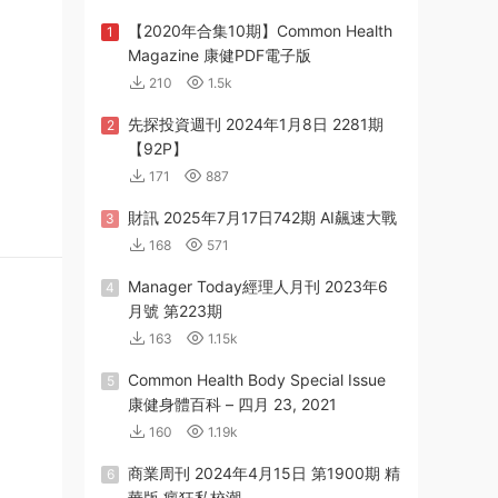
【2020年合集10期】Common Health
1
Magazine 康健PDF電子版
210
1.5k
先探投資週刊 2024年1月8日 2281期
2
【92P】
171
887
財訊 2025年7月17日742期 AI飆速大戰
3
168
571
Manager Today經理人月刊 2023年6
4
月號 第223期
163
1.15k
Common Health Body Special Issue
5
康健身體百科 – 四月 23, 2021
160
1.19k
商業周刊 2024年4月15日 第1900期 精
6
華版 瘋狂私校潮