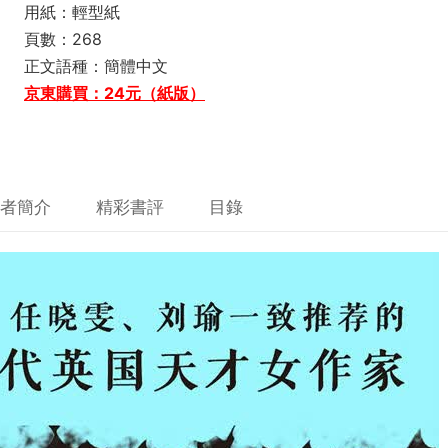
用紙：輕型紙
頁數：268
正文語種：簡體中文
京東購買：24元（紙版）
者簡介
精彩書評
目錄