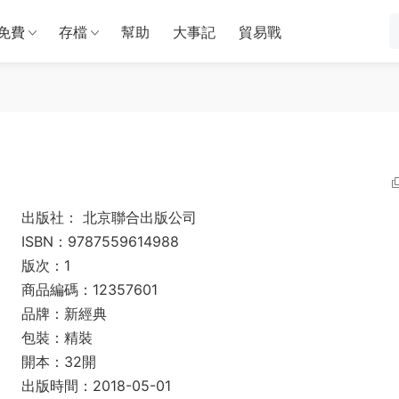
免費
存檔
幫助
大事記
貿易戰
出版社： 北京聯合出版公司
ISBN：9787559614988
版次：1
商品編碼：12357601
品牌：新經典
包裝：精裝
開本：32開
出版時間：2018-05-01