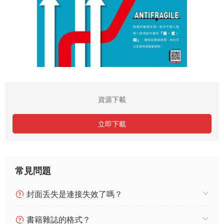
資源下載
立即下載
常見問題
封面丢失是連接失效了嗎？
書籍雜誌的格式？