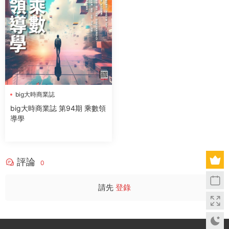
big大時商業誌
big大時商業誌 第94期 乘數領
導學
評論
0
請先
登錄