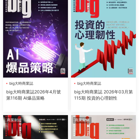
big大時商業誌
big大時商業誌
big大時商業誌2026年4月號
big大時商業誌 2026年03月第
第116期 AI爆品策略
115期 投資的心理韌性
商業财經
商業财經