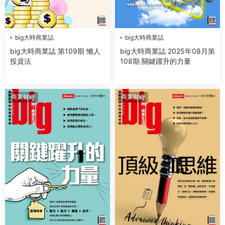
big大時商業誌
big大時商業誌
big大時商業誌 第109期 懶人
big大時商業誌 2025年08月第
投資法
108期 關鍵躍升的力量
商業财經
商業财經