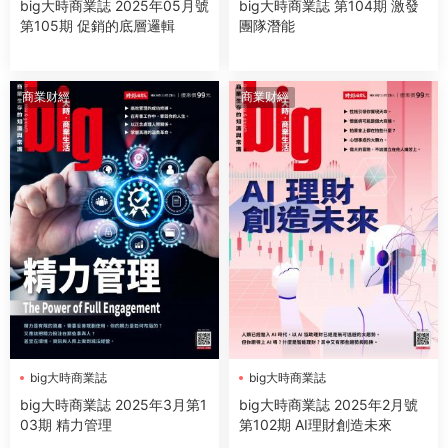
big大時商業誌 2025年05月號
big大時商業誌 第104期 激發
第105期 促銷的底層邏輯
團隊潛能
商業财經
商業财經
big大時商業誌
big大時商業誌
big大時商業誌 2025年3月第1
big大時商業誌 2025年2月號
03期 精力管理
第102期 AI理財創造未來