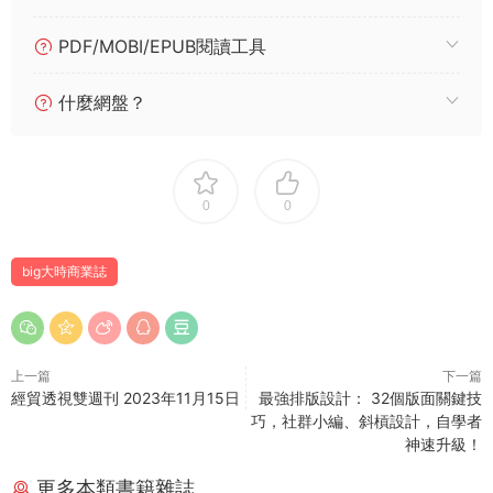
PDF/MOBI/EPUB閱讀工具
什麼網盤？
0
0
big大時商業誌
上一篇
下一篇
經貿透視雙週刊 2023年11月15日
最強排版設計： 32個版面關鍵技
巧，社群小編、斜槓設計，自學者
神速升級！
更多本類書籍雜誌