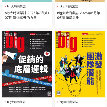
big大時商業誌
big大時商業誌
big大時商業誌 2025年7月第1
big大時商業誌 2025年6月第1
07期 關鍵躍升的力量
06期 頂級思維
商業财經
商業财經
big大時商業誌
big大時商業誌