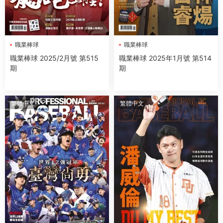
職業棒球
職業棒球
職業棒球 2025/2月號 第515
職業棒球 2025年1月號 第514
期
期
繁體中文
繁體中文