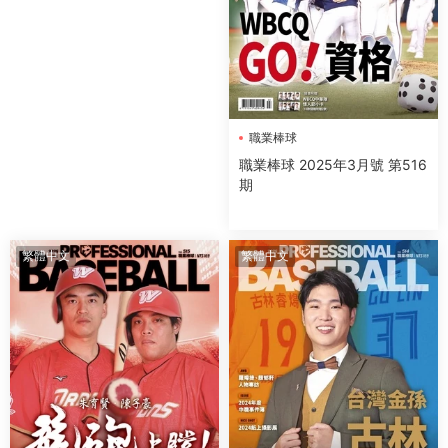
職業棒球
職業棒球 2025年3月號 第516
期
繁體中文
繁體中文