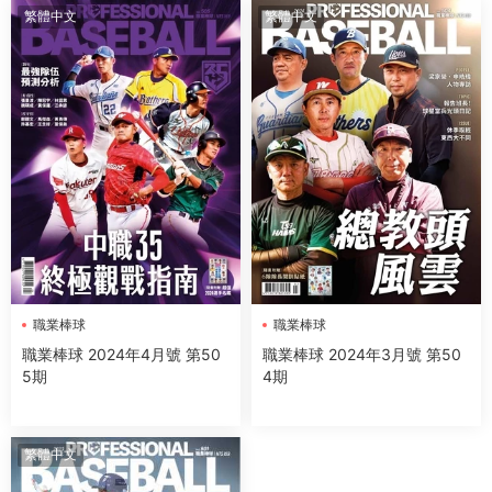
繁體中文
繁體中文
職業棒球
職業棒球
職業棒球 2024年4月號 第50
職業棒球 2024年3月號 第50
5期
4期
繁體中文