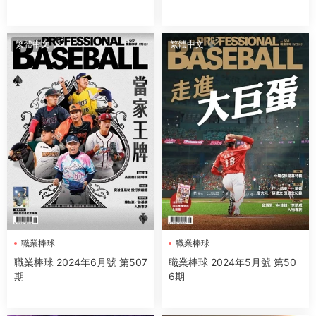
繁體中文
繁體中文
職業棒球
職業棒球
職業棒球 2024年6月號 第507
職業棒球 2024年5月號 第50
期
6期