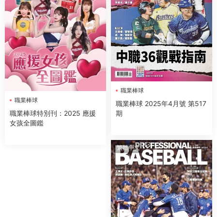
職業棒球
職業棒球
職業棒球 2025年4月號 第517
期
職業棒球特別刊：2025 應援
女孩全圖鑑
繁體中文