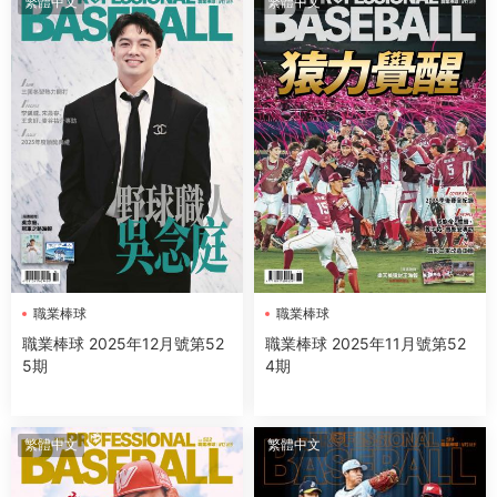
繁體中文
繁體中文
職業棒球
職業棒球
職業棒球 2025年12月號第52
職業棒球 2025年11月號第52
5期
4期
繁體中文
繁體中文