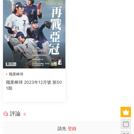
職業棒球
職業棒球 2023年12月號 第50
1期
評論
0
請先
登錄