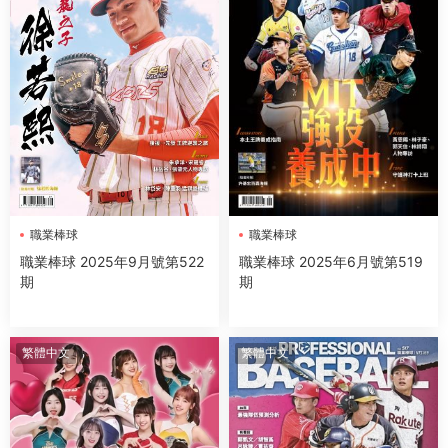
職業棒球
職業棒球
職業棒球 2025年9月號第522
職業棒球 2025年6月號第519
期
期
繁體中文
繁體中文