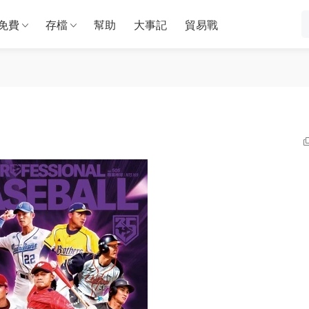
免費
存檔
幫助
大事記
貿易戰