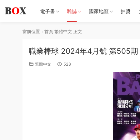
電子書
雜誌
國家地區
抽獎
當前位置：
首頁
繁體中文
正文
職業棒球 2024年4月號 第505期
繁體中文
528