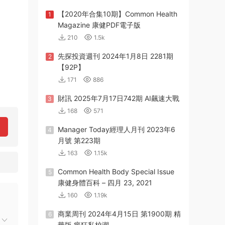
【2020年合集10期】Common Health
1
Magazine 康健PDF電子版
210
1.5k
先探投資週刊 2024年1月8日 2281期
2
【92P】
171
886
財訊 2025年7月17日742期 AI飆速大戰
3
168
571
Manager Today經理人月刊 2023年6
4
月號 第223期
163
1.15k
Common Health Body Special Issue
5
康健身體百科 – 四月 23, 2021
160
1.19k
商業周刊 2024年4月15日 第1900期 精
6
華版 瘋狂私校潮