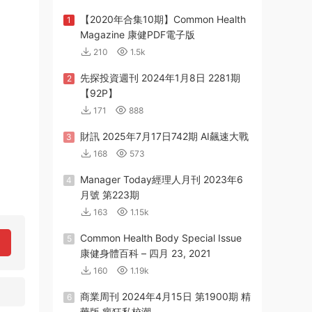
【2020年合集10期】Common Health
1
Magazine 康健PDF電子版
210
1.5k
先探投資週刊 2024年1月8日 2281期
2
【92P】
171
888
財訊 2025年7月17日742期 AI飆速大戰
3
168
573
Manager Today經理人月刊 2023年6
4
月號 第223期
163
1.15k
Common Health Body Special Issue
5
康健身體百科 – 四月 23, 2021
160
1.19k
商業周刊 2024年4月15日 第1900期 精
6
華版 瘋狂私校潮