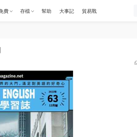
免費
存檔
幫助
大事記
貿易戰
期