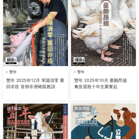
豐年
豐年
豐年 2025年12月 單陽清零 重
豐年 2025年10月 臺鵝昂揚
回非疫 首例非洲豬瘟教訓
禽疫退散十年生聚奮起
親子家庭
商業财經