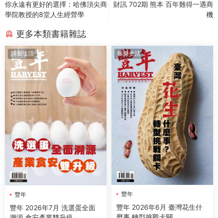
你永遠有更好的選擇：哈佛頂尖商
財訊 702期 熊本 百年難得一遇商
學院教授的8堂人生經營學
機
更多本類書籍雜誌
娛樂生活
娛樂生活
豐年
豐年
豐年 2026年6月 臺灣花生什
豐年 2026年7月 洗選蛋全面
麼事 轉型挑戰卡關
溯源 食安產業雙升級