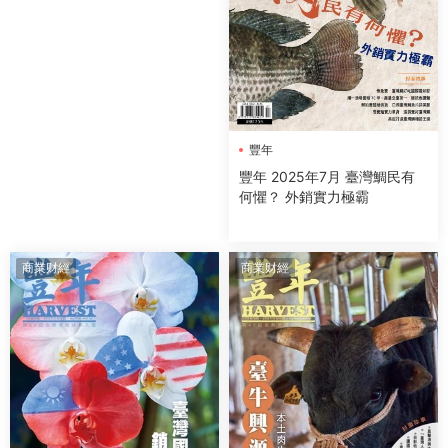
豐年
豐年 2025年7月 臺灣鯛民有
何懼？ 外銷實力極霸
商業财經
商業财經