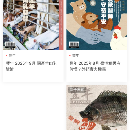
豐年
豐年
豐年 2025年8月 臺灣鯛民有
豐年 2025年9月 國產羊肉乳
何懼？外銷實力極霸
雙鮮
親子家庭