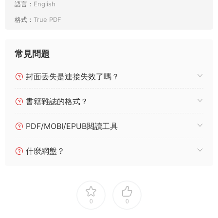
語言：
English
格式：
True PDF
常見問題
封面丢失是連接失效了嗎？
書籍雜誌的格式？
PDF/MOBI/EPUB閱讀工具
什麼網盤？
0
0