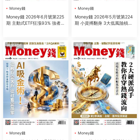
Money錢
Money錢
Money錢 2026年6月號第225
Money錢 2026年5月號第224
期 主動式ETF狂漲93% 強者恆
期 小資搏翻身 3大低風險槓桿
強還是風險已至？
策略
商業财經
商業财經
Money錢
Money錢