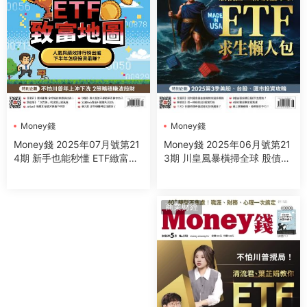
Money錢
Money錢
Money錢 2025年06月號第21
Money錢 2025年07月號第21
3期 川皇風暴橫掃全球 股債匯
4期 新手也能秒懂 ETF緻富地
三殺 震盪未歇 ETF求生懶人包
圖 人氣與績效排行榜出爐 下
半年怎麼投資最賺？
商業财經