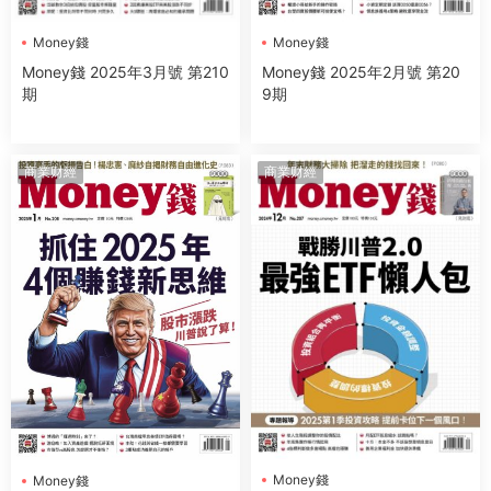
Money錢
Money錢
Money錢 2025年3月號 第210
Money錢 2025年2月號 第20
期
9期
商業财經
商業财經
Money錢
Money錢