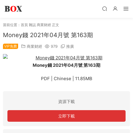
當前位置：
首頁
雜誌
商業财經
正文
Money錢 2021年04月號 第163期
VIP免費
商業财經
979
推廣
Money錢 2021年04月號 第163期
PDF | Chinese | 11.85MB
資源下載
立即下載