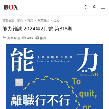
當前位置：
首頁
雜誌
商業财經
正文
能力雜誌 2024年2月號 第816期
商業财經
486
推廣