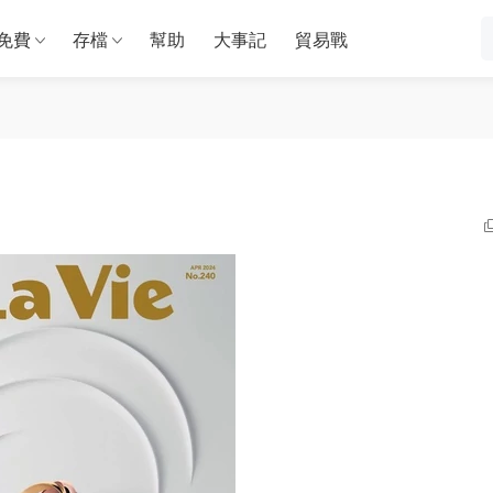
免費
存檔
幫助
大事記
貿易戰