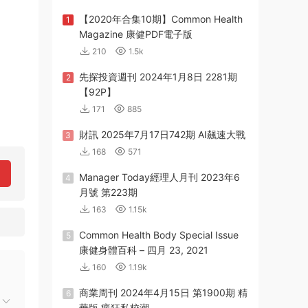
【2020年合集10期】Common Health
1
Magazine 康健PDF電子版
210
1.5k
先探投資週刊 2024年1月8日 2281期
2
【92P】
171
885
財訊 2025年7月17日742期 AI飆速大戰
3
168
571
Manager Today經理人月刊 2023年6
4
月號 第223期
163
1.15k
Common Health Body Special Issue
5
康健身體百科 – 四月 23, 2021
160
1.19k
商業周刊 2024年4月15日 第1900期 精
6
華版 瘋狂私校潮