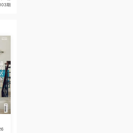
103期
26