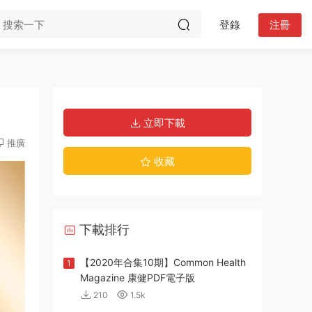
登錄
注冊
立即下載
推廣
收藏
下載排行
【2020年合集10期】Common Health
1
Magazine 康健PDF電子版
210
1.5k