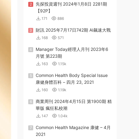
先探投資週刊 2024年1月8日 2281期
2
【92P】
171
886
財訊 2025年7月17日742期 AI飆速大戰
3
168
571
Manager Today經理人月刊 2023年6
4
月號 第223期
163
1.15k
Common Health Body Special Issue
5
康健身體百科 – 四月 23, 2021
160
1.19k
商業周刊 2024年4月15日 第1900期 精
6
華版 瘋狂私校潮
147
1.04k
Common Health Magazine 康健 – 4月
7
2021