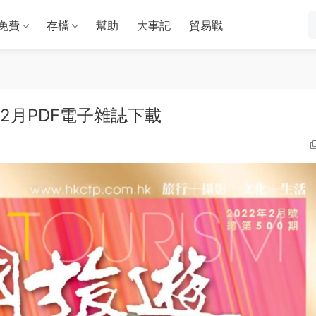
免費
存檔
幫助
大事記
貿易戰
22年2月PDF電子雜誌下載