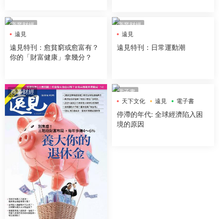
商業财經
商業财經
遠見
遠見
遠見特刊：愈貧窮或愈富有？
遠見特刊：日常運動潮
你的「財富健康」拿幾分？
商業财經
電子書
天下文化
遠見
電子書
停滯的年代: 全球經濟陷入困
境的原因