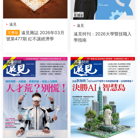
遠見
遠見
遠見雜誌 2026年03月
完整版
遠見特刊：2026大學暨技職入
號第477期 紅不讓經濟學
學指南
商業财經
商業财經