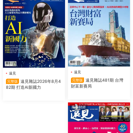
遠見
遠見
遠見雜誌481期 台灣
完整版
遠見雜誌2026年8月4
完整版
財富新賽局
82期 打造AI新國力
商業财經