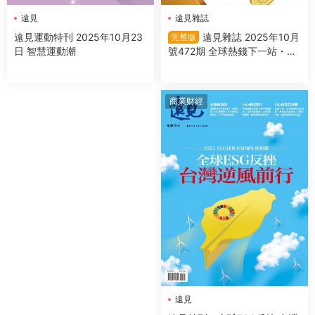
遠見雜誌
遠見
遠見雜誌 2025年10月
遠見運動特刊 2025年10月23
完整版
號472期 全球熱錢下一站・台
日 智慧運動潮
灣(完整版)
商業财經
遠見