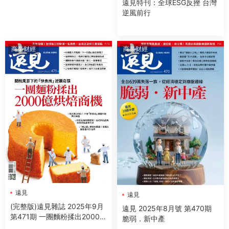
遠見特刊：全球ESG反挫 台灣
逆風前行
商業财經
商業财經
遠見
遠見
(完整版)遠見雜誌 2025年9月
遠見 2025年8月號 第470期
第471期 一團麵粉揉出2000億
脆弱．新中產
烘焙商機