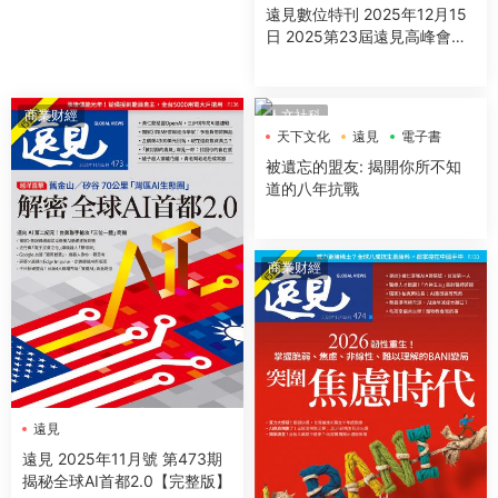
遠見數位特刊 2025年12月15
日 2025第23屆遠見高峰會精
采紀實
商業财經
人文社科
天下文化
遠見
電子書
被遺忘的盟友: 揭開你所不知
道的八年抗戰
商業财經
遠見
遠見 2025年11月號 第473期
揭秘全球AI首都2.0【完整版】