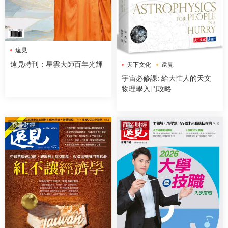
遠見
遠見特刊：星雲大師百年光輝
天下文化
遠見
宇宙必修課: 給大忙人的天文
物理學入門攻略
商業财經
商業财經