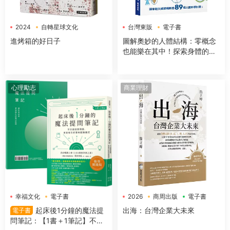
2024
自轉星球文化
台灣東販
電子書
電子書
進烤箱的好日子
圖解奧妙的人體結構：零概念
也能樂在其中！探索身體的組
成＆運作機制
心理勵志
商業理財
幸福文化
電子書
2026
商周出版
電子書
起床後1分鐘的魔法提
出海：台灣企業大未來
電子書
問筆記：【1書＋1筆記】不隻