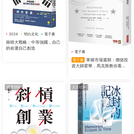
2024
明白文化
電子書
南韓大戰略：中等強國，自己
的命運自己創造
電子書
掌握市場週期：價值投
電子書
資大師霍華．馬克斯教你看對
市場時機，提高投資勝算
商業理財
人文社科