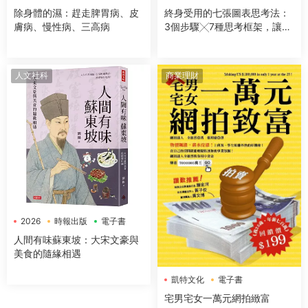
除身體的濕：趕走脾胃病、皮
終身受用的七張圖表思考法：
膚病、慢性病、三高病
3個步驟╳7種思考框架，讓你
開會簡報、企劃提案、解決問
題無往不利【隨書送：七張圖
表練習本】
人文社科
商業理財
2026
時報出版
電子書
人間有味蘇東坡：大宋文豪與
美食的隨緣相遇
凱特文化
電子書
宅男宅女一萬元網拍緻富