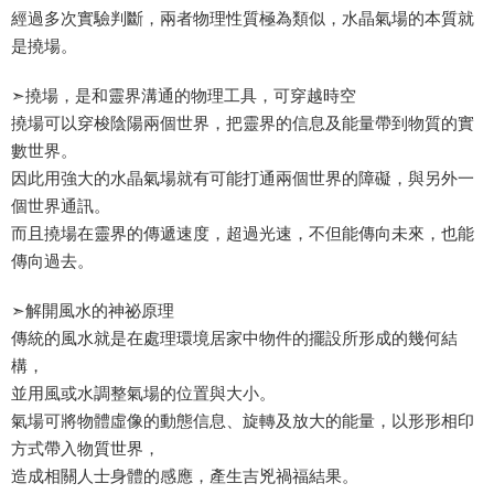
經過多次實驗判斷，兩者物理性質極為類似，水晶氣場的本質就
是撓場。
➣撓場，是和靈界溝通的物理工具，可穿越時空
撓場可以穿梭陰陽兩個世界，把靈界的信息及能量帶到物質的實
數世界。
因此用強大的水晶氣場就有可能打通兩個世界的障礙，與另外一
個世界通訊。
而且撓場在靈界的傳遞速度，超過光速，不但能傳向未來，也能
傳向過去。
➣解開風水的神祕原理
傳統的風水就是在處理環境居家中物件的擺設所形成的幾何結
構，
並用風或水調整氣場的位置與大小。
氣場可將物體虛像的動態信息、旋轉及放大的能量，以形形相印
方式帶入物質世界，
造成相關人士身體的感應，產生吉兇禍福結果。