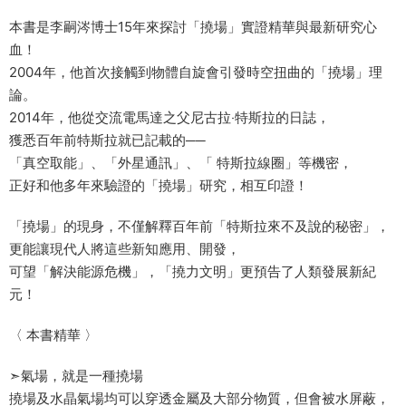
本書是李嗣涔博士15年來探討「撓場」實證精華與最新研究心
血！
2004年，他首次接觸到物體自旋會引發時空扭曲的「撓場」理
論。
2014年，他從交流電馬達之父尼古拉‧特斯拉的日誌，
獲悉百年前特斯拉就已記載的──
「真空取能」、「外星通訊」、「 特斯拉線圈」等機密，
正好和他多年來驗證的「撓場」研究，相互印證！
「撓場」的現身，不僅解釋百年前「特斯拉來不及說的秘密」，
更能讓現代人將這些新知應用、開發，
可望「解決能源危機」，「撓力文明」更預告了人類發展新紀
元！
〈 本書精華 〉
➣氣場，就是一種撓場
撓場及水晶氣場均可以穿透金屬及大部分物質，但會被水屏蔽，