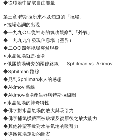
◆從環境中擷取自由能量
第三章 特斯拉所來不及知道的「撓場」
➣撓場名詞的出現
◆一九九○年從神奇的氣功觀察到「外氣」
◆一九九九年發現信息場（靈界）
◆二○○四年撓場突然現身
➣水晶氣場就是撓場
➣俄國撓場研究的兩條路線── Sphilman vs. Akimov
◆Sphilman 路線
◆見到Sphilman本人的感想
◆Akimov 路線
◆Akimov撓場產生器與特斯拉線圈
➣水晶氣場的神奇特性
◆佛字對水晶氣場的放大與吸引力
◆佛字捕氣橫截面被破壞及復原後之放大能力
◆其他神聖字彙對水晶氣場的吸引力
◆導緻氣場運動的圖案