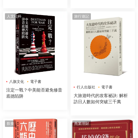
是回答問題，更是吸引好事的
超強儀式
人文社科
旅行遊記
八旗文化
電子書
行人出版社
電子書
注定一戰？中美能否避免修昔
大旅遊時代的攻客祕訣: 解析
底德陷阱
訪日人數如何突破三千萬
飲食
商業理財