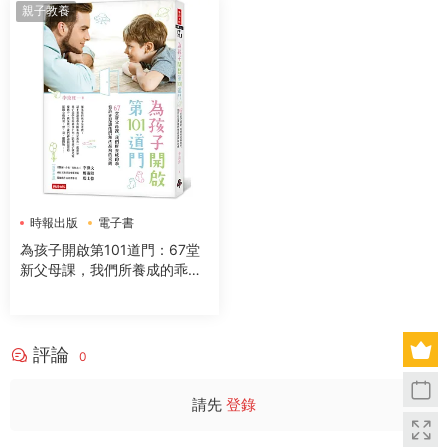
親子教養
時報出版
電子書
為孩子開啟第101道門：67堂
新父母課，我們所養成的乖，
也許正是讓他們無法高飛的束
縛
評論
0
請先
登錄