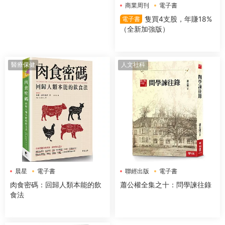
商業周刊
電子書
隻買4支股，年賺18%
電子書
（全新加強版）
醫療保健
人文社科
晨星
電子書
聯經出版
電子書
肉食密碼：回歸人類本能的飲
蕭公權全集之十：問學諫往錄
食法