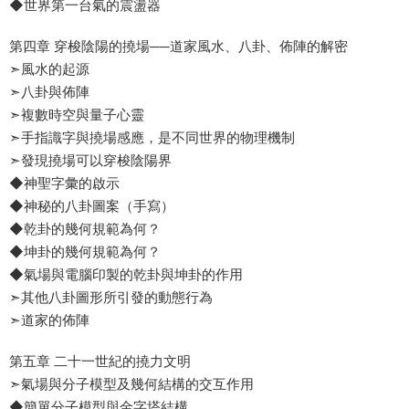
◆世界第一台氣的震盪器
第四章 穿梭陰陽的撓場──道家風水、八卦、佈陣的解密
➣風水的起源
➣八卦與佈陣
➣複數時空與量子心靈
➣手指識字與撓場感應，是不同世界的物理機制
➣發現撓場可以穿梭陰陽界
◆神聖字彙的啟示
◆神秘的八卦圖案（手寫）
◆乾卦的幾何規範為何？
◆坤卦的幾何規範為何？
◆氣場與電腦印製的乾卦與坤卦的作用
➣其他八卦圖形所引發的動態行為
➣道家的佈陣
第五章 二十一世紀的撓力文明
➣氣場與分子模型及幾何結構的交互作用
◆簡單分子模型與金字塔結構