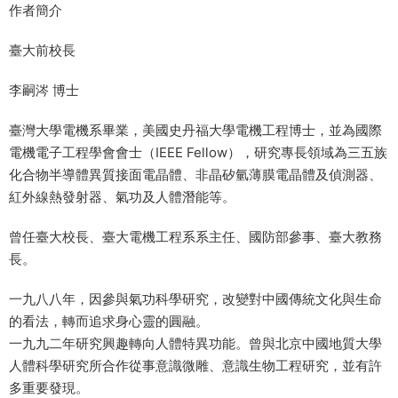
作者簡介
臺大前校長
李嗣涔 博士
臺灣大學電機系畢業，美國史丹福大學電機工程博士，並為國際
電機電子工程學會會士（IEEE Fellow），研究專長領域為三五族
化合物半導體異質接面電晶體、非晶矽氫薄膜電晶體及偵測器、
紅外線熱發射器、氣功及人體潛能等。
曾任臺大校長、臺大電機工程系系主任、國防部參事、臺大教務
長。
一九八八年，因參與氣功科學研究，改變對中國傳統文化與生命
的看法，轉而追求身心靈的圓融。
一九九二年研究興趣轉向人體特異功能。曾與北京中國地質大學
人體科學研究所合作從事意識微雕、意識生物工程研究，並有許
多重要發現。