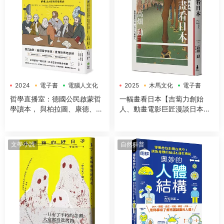
2024
電子書
電腦人文化
2025
木馬文化
電子書
哲學直播室：德國公民啟蒙哲
一幅畫看日本【吉蔔力創始
學讀本， 與柏拉圖、康德、亞
人、動畫電影巨匠漫談日本傳
裏斯多德等大師對談，解構18
世國寶，帶你遊歷1200年日本
大經典哲學思想
藝術史】
文學小說
自然科普