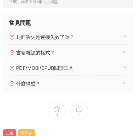
下載：
高速下載/非百度網盤
常見問題
封面丢失是連接失效了嗎？
書籍雜誌的格式？
PDF/MOBI/EPUB閱讀工具
什麼網盤？
0
0
三采
電子書