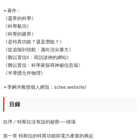
➣著作：
《靈界的科學》
《科學氣功》
《科學的疆界》
《是特異功能？還是潛能？》
《從追隨到領航：邁向頂尖臺大》
《難以置信Ⅱ：尋訪諸神的網站》
《難以置信：科學家探尋神祕信息場》
《半導體元件物理》
➣李嗣涔教授個人網頁：sclee.website/
目錄
自序／特斯拉沒有說的秘密──撓場
第一章 特斯拉的特異功能與電力產業的興起