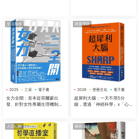
生活風格
商業理財
2025
三采
電子書
2026
堡壘文化
電子書
女力全開：首本從荷爾蒙出
超犀利大腦：一天不用5分
發、針對女性專屬生理機制與
鐘，透過「神經科學」x「心
身體構造，量身打造的全方位
理學」x「50+方法」，全面提
運動與營養指南
升工作效率、改善生活品質，
讓大腦潛能發揮到極緻，變得
人文社科
藝術設計
超犀利！