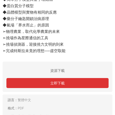
◆蛋白質分子模型
◆晶體模型與實物有相同的反應
◆藥分子鑰匙開鎖治病原理
◆氣場「界水而止」的原因
➣物理農業，取代化學農業的未來
➣撓場作為星際通信的工具
➣撓場偵測器，迎接撓力文明的到來
➣完成特斯拉未竟的理想──虛空取能
資源下載
立即下載
語言：
繁體中文
格式：
PDF