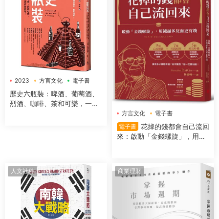
2023
方言文化
電子書
歷史六瓶裝：啤酒、葡萄酒、
烈酒、咖啡、茶和可樂，一字
排開，數千年文明史就在你眼
方言文化
電子書
前！
花掉的錢都會自己流回
電子書
來：啟動「金錢螺旋」，用錢
越多反而更有錢
人文社科
商業理財