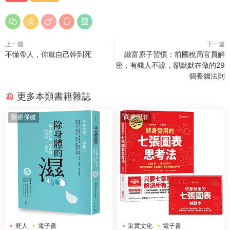
上一篇
下一篇
不懂帶人，你就自己幹到死
緻富原子習慣：前國稅局官員解
密，有錢人不說，卻默默在做的29
個養錢法則
更多本類書籍雜誌
醫療保健
商業理財
野人
電子書
采實文化
電子書