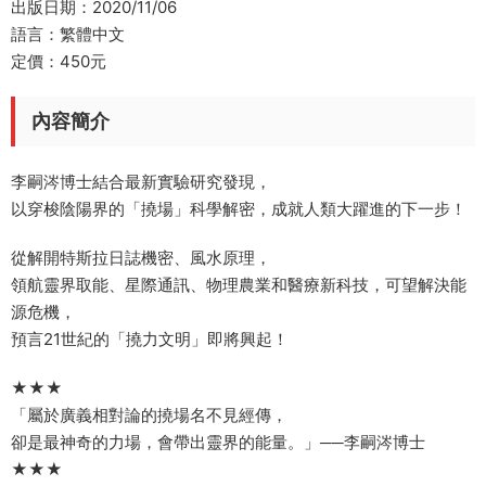
出版日期：2020/11/06
語言：繁體中文
定價：450元
內容簡介
李嗣涔博士結合最新實驗研究發現，
以穿梭陰陽界的「撓場」科學解密，成就人類大躍進的下一步！
從解開特斯拉日誌機密、風水原理，
領航靈界取能、星際通訊、物理農業和醫療新科技，可望解決能
源危機，
預言21世紀的「撓力文明」即將興起！
★★★
「屬於廣義相對論的撓場名不見經傳，
卻是最神奇的力場，會帶出靈界的能量。」──李嗣涔博士
★★★