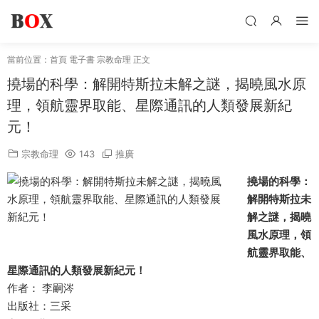
當前位置：
首頁
電子書
宗教命理
正文
撓場的科學：解開特斯拉未解之謎，揭曉風水原
理，領航靈界取能、星際通訊的人類發展新紀
元！
宗教命理
143
推廣
撓場的科學：
解開特斯拉未
解之謎，揭曉
風水原理，領
航靈界取能、
星際通訊的人類發展新紀元！
作者： 李嗣涔
出版社：三采