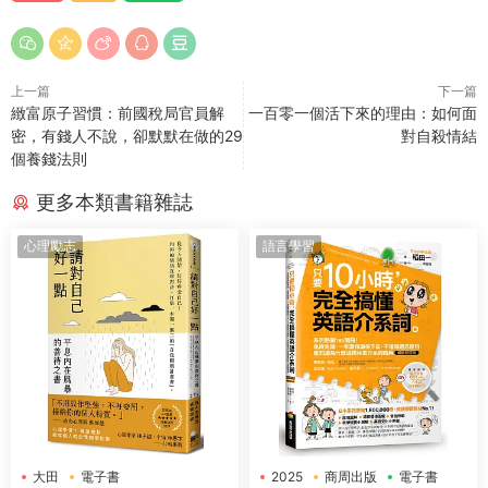
上一篇
下一篇
緻富原子習慣：前國稅局官員解
一百零一個活下來的理由：如何面
密，有錢人不說，卻默默在做的29
對自殺情結
個養錢法則
更多本類書籍雜誌
心理勵志
語言學習
大田
電子書
2025
商周出版
電子書