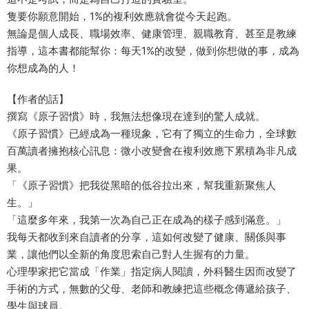
隻要你願意開始，1%的複利效應就會從今天起跑。
無論是個人成長、職場效率、健康管理、親職教育、甚至是教練
指導，這本書都能幫你：每天1%的改變，做到你想做的事，成為
你想成為的人！
【作者的話】
撰寫《原子習慣》時，我無法想像現在達到的驚人成就。
《原子習慣》已經成為一種現象，它有了獨立的生命力，全球數
百萬讀者擁抱核心訊息：微小改變會在複利效應下累積為非凡成
果。
「《原子習慣》把我從黑暗的低谷拉出來，幫我重新聚焦人
生。」
「這麼多年來，我第一次為自己正在成為的樣子感到滿意。」
我每天都收到來自讀者的分享，這如何改變了健康、關係與事
業，讓他們以全新的角度思索自己對人生握有的力量。
心理學家把它當成「作業」指定病人閱讀，外科醫生因而改變了
手術的方式，無數的父母、老師和教練把這些概念傳遞給孩子、
學生與球員。