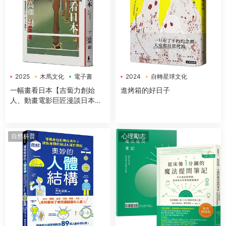
2025
木馬文化
電子書
2024
自轉星球文化
電子書
一幅畫看日本【吉蔔力創始
進烤箱的好日子
人、動畫電影巨匠漫談日本傳
世國寶，帶你遊歷1200年日本
藝術史】
自然科普
心理勵志