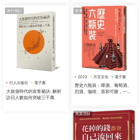
旅行遊記
飲食
2023
方言文化
電子書
行人出版社
電子書
歷史六瓶裝：啤酒、葡萄酒、
大旅遊時代的攻客祕訣: 解析
烈酒、咖啡、茶和可樂，一字
訪日人數如何突破三千萬
排開，數千年文明史就在你眼
前！
商業理財