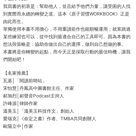
我寫書的初衷是：幫助他人，並且給予他們力量，讓受困的人找
到實際而永續的轉變之道。這本《原子習慣WORKBOOK》正是
由此而生。
單獨使用本書不用擔心，不用重讀前作也能順暢運用；就算跳過
某些練習也可以，從中找到最適合自己的工具即可。因為本書的
想法與策略是：協助你做出自己的選擇，做到自己想做的事。
本書將是你轉變的起點，而今天正是採取行動的最佳時機，讓我
們開始吧！
【名家推薦】
瓦基│「閱讀前哨站」
宋怡慧│丹鳳高中圖書館主任、作家
郝旭烈│郝聲音Podcast主持人
許峰源│律師作家
溫美玉│「溫美玉科技作文」創始人
愛瑞克│《命定之書》作者、TMBA共同創辦人
歐陽立中│作家