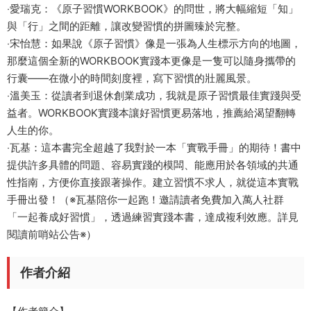
‧愛瑞克：《原子習慣WORKBOOK》的問世，將大幅縮短「知」
與「行」之間的距離，讓改變習慣的拼圖臻於完整。
‧宋怡慧：如果說《原子習慣》像是一張為人生標示方向的地圖，
那麼這個全新的WORKBOOK實踐本更像是一隻可以隨身攜帶的
行囊——在微小的時間刻度裡，寫下習慣的壯麗風景。
‧溫美玉：從讀者到退休創業成功，我就是原子習慣最佳實踐與受
益者。WORKBOOK實踐本讓好習慣更易落地，推薦給渴望翻轉
人生的你。
‧瓦基：這本書完全超越了我對於一本「實戰手冊」的期待！書中
提供許多具體的問題、容易實踐的模闆、能應用於各領域的共通
性指南，方便你直接跟著操作。建立習慣不求人，就從這本實戰
手冊出發！（※瓦基陪你一起跑！邀請讀者免費加入萬人社群
「一起養成好習慣」，透過練習實踐本書，達成複利效應。詳見
閱讀前哨站公告※）
作者介紹