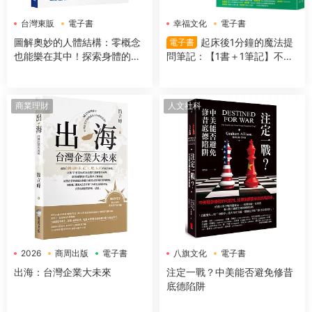
台灣東販
電子書
幸福文化
電子書
圖解奧妙的人體結構：零概念
起床後1分鐘的魔法提
電子書
也能樂在其中！探索身體的組
問筆記：【1書＋1筆記】不隻
成＆運作機制
是回答問題，更是吸引好事的
超強儀式
商業理財
人文社科
2026
商周出版
電子書
八旗文化
電子書
出海：台灣企業大未來
注定一戰？中美能否避免修昔
底德陷阱