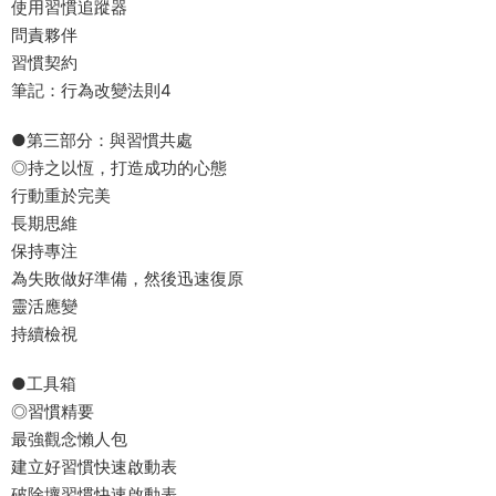
使用習慣追蹤器
問責夥伴
習慣契約
筆記：行為改變法則4
●第三部分：與習慣共處
◎持之以恆，打造成功的心態
行動重於完美
長期思維
保持專注
為失敗做好準備，然後迅速復原
靈活應變
持續檢視
●工具箱
◎習慣精要
最強觀念懶人包
建立好習慣快速啟動表
破除壞習慣快速啟動表