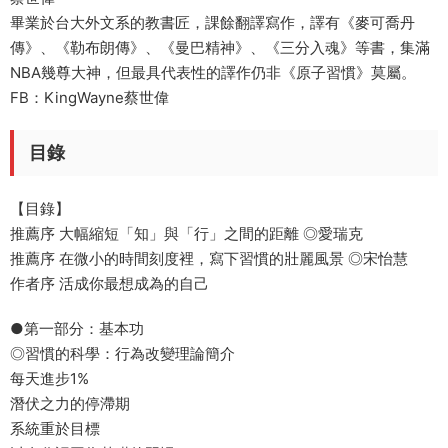
畢業於台大外文系的教書匠，課餘翻譯寫作，譯有《麥可喬丹
傳》、《勒布朗傳》、《曼巴精神》、《三分入魂》等書，集滿
NBA幾尊大神，但最具代表性的譯作仍非《原子習慣》莫屬。
FB：KingWayne蔡世偉
目錄
【目錄】
推薦序 大幅縮短「知」與「行」之間的距離 ◎愛瑞克
推薦序 在微小的時間刻度裡，寫下習慣的壯麗風景 ◎宋怡慧
作者序 活成你最想成為的自己
●第一部分：基本功
◎習慣的科學：行為改變理論簡介
每天進步1%
潛伏之力的停滯期
系統重於目標