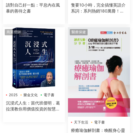
請對自己好一點：平息內在風
隻要10小時，完全搞懂英語介
暴的善待之書
系詞：系列熱銷180萬冊！免
背免猜，一本讓你讀得下去，
不僅知道怎麼用，更知道為什
麼這樣用的介系詞寶典
商業理財
醫療保健
2025
樂金文化
電子書
沉浸式人生：當代班傑明．葛
拉漢教你用價值投資的智慧，
找回富足與踏實的生活
天下生活
電子書
療癒瑜伽解剖書：喚醒身心靈