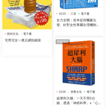
2025
三采
電子書
女力全開：首本從荷爾蒙出
發、針對女性專屬生理機制與
身體構造，量身打造的全方位
凱特文化
電子書
運動與營養指南
宅男宅女一萬元網拍緻富
商業理財
2026
堡壘文化
電子書
超犀利大腦：一天不用5分
鐘，透過「神經科學」x「心