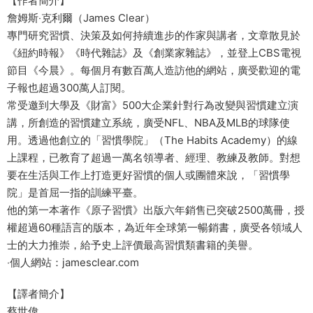
【作者簡介】
詹姆斯‧克利爾（James Clear）
專門研究習慣、決策及如何持續進步的作家與講者，文章散見於
《紐約時報》《時代雜誌》及《創業家雜誌》，並登上CBS電視
節目《今晨》。每個月有數百萬人造訪他的網站，廣受歡迎的電
子報也超過300萬人訂閱。
常受邀到大學及《財富》500大企業針對行為改變與習慣建立演
講，所創造的習慣建立系統，廣受NFL、NBA及MLB的球隊使
用。透過他創立的「習慣學院」（The Habits Academy）的線
上課程，已教育了超過一萬名領導者、經理、教練及教師。對想
要在生活與工作上打造更好習慣的個人或團體來說，「習慣學
院」是首屈一指的訓練平臺。
他的第一本著作《原子習慣》出版六年銷售已突破2500萬冊，授
權超過60種語言的版本，為近年全球第一暢銷書，廣受各領域人
士的大力推崇，給予史上評價最高習慣類書籍的美譽。
‧個人網站：jamesclear.com
【譯者簡介】
蔡世偉