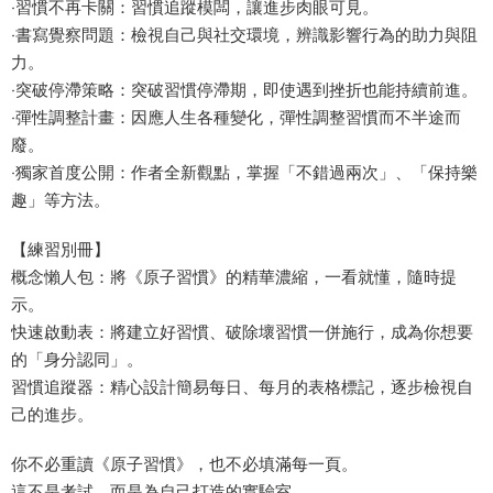
‧習慣不再卡關：習慣追蹤模闆，讓進步肉眼可見。
‧書寫覺察問題：檢視自己與社交環境，辨識影響行為的助力與阻
力。
‧突破停滯策略：突破習慣停滯期，即使遇到挫折也能持續前進。
‧彈性調整計畫：因應人生各種變化，彈性調整習慣而不半途而
廢。
‧獨家首度公開：作者全新觀點，掌握「不錯過兩次」、「保持樂
趣」等方法。
【練習別冊】
概念懶人包：將《原子習慣》的精華濃縮，一看就懂，隨時提
示。
快速啟動表：將建立好習慣、破除壞習慣一併施行，成為你想要
的「身分認同」。
習慣追蹤器：精心設計簡易每日、每月的表格標記，逐步檢視自
己的進步。
你不必重讀《原子習慣》，也不必填滿每一頁。
這不是考試，而是為自己打造的實驗室。