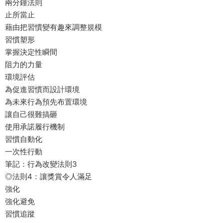
兩分鐘法則
止所當止
藉由把習慣變有趣來調整規模
習慣塑形
掌握決定性瞬間
阻力的力量
環境評估
為促進習慣而設計環境
為未來行為預先布置環境
讓自己很難搞砸
使用承諾履行機制
習慣自動化
一次性行動
筆記：行為改變法則3
◎法則4：讓獎賞令人滿足
強化
強化避免
習慣追蹤