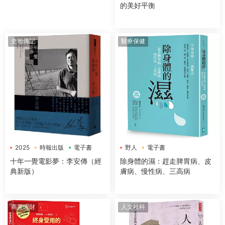
的美好平衡
史地傳記
醫療保健
2025
時報出版
電子書
野人
電子書
十年一覺電影夢：李安傳（經
除身體的濕：趕走脾胃病、皮
典新版）
膚病、慢性病、三高病
商業理財
人文社科