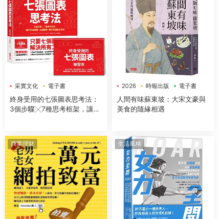
采實文化
電子書
2026
時報出版
電子書
終身受用的七張圖表思考法：
人間有味蘇東坡：大宋文豪與
3個步驟╳7種思考框架，讓你
美食的隨緣相遇
開會簡報、企劃提案、解決問
題無往不利【隨書送：七張圖
表練習本】
商業理財
生活風格