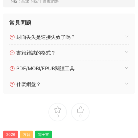
下載：
高速下載/非百度網盤
常見問題
封面丢失是連接失效了嗎？
書籍雜誌的格式？
PDF/MOBI/EPUB閱讀工具
什麼網盤？
0
0
2026
方智
電子書