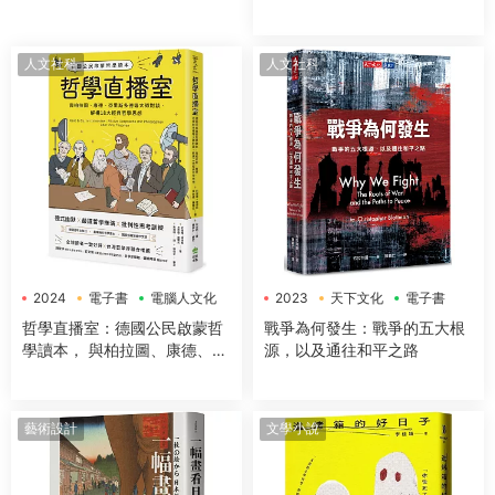
理學」x「50+方法」，全面提
升工作效率、改善生活品質，
讓大腦潛能發揮到極緻，變得
人文社科
人文社科
超犀利！
2024
電子書
電腦人文化
2023
天下文化
電子書
哲學直播室：德國公民啟蒙哲
戰爭為何發生：戰爭的五大根
學讀本， 與柏拉圖、康德、亞
源，以及通往和平之路
裏斯多德等大師對談，解構18
大經典哲學思想
藝術設計
文學小說