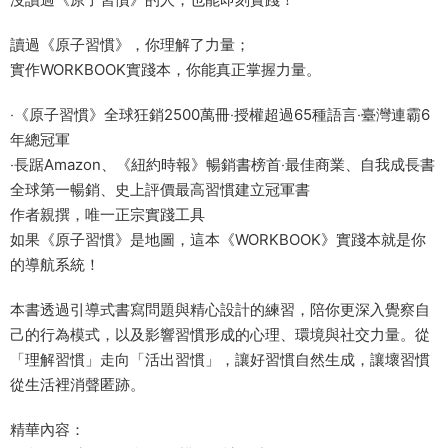
讀過《原子習慣》，你理解了力量；
實作WORKBOOK實踐本，你能真正掌握力量。
‧《原子習慣》全球狂銷2500萬冊‧授權超過65種語言‧臺灣連霸6
年總冠軍
‧長踞Amazon、《紐約時報》暢銷書榜首‧最佳商業、自我成長書
全球第一暢銷、史上評價最高習慣建立冠軍書
作者親撰，唯一正宗實踐工具
如果《原子習慣》是地圖，這本《WORKBOOK》實踐本就是你
的導航系統！
本書透過引導式書寫問題與精心設計的練習，陪你更深入覺察自
己的行為模式，以及影響習慣形成的心理、環境與社交力量。從
「理解習慣」走向「活出習慣」，讓好習慣自然生成，讓壞習慣
從生活裡消聲匿跡。
精華內容：