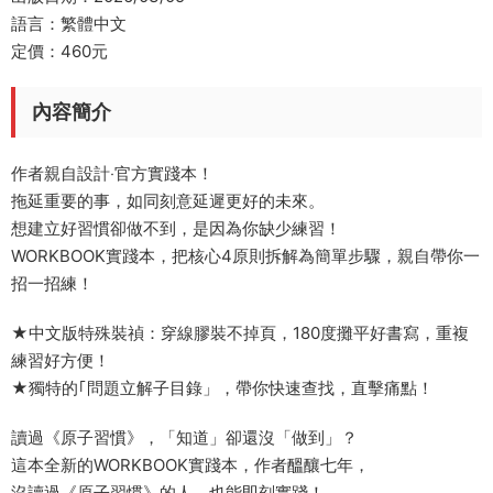
語言：繁體中文
定價：460元
內容簡介
作者親自設計‧官方實踐本！
拖延重要的事，如同刻意延遲更好的未來。
想建立好習慣卻做不到，是因為你缺少練習！
WORKBOOK實踐本，把核心4原則拆解為簡單步驟，親自帶你一
招一招練！
★中文版特殊裝禎：穿線膠裝不掉頁，180度攤平好書寫，重複
練習好方便！
★獨特的｢問題立解子目錄」，帶你快速查找，直擊痛點！
讀過《原子習慣》，「知道」卻還沒「做到」？
這本全新的WORKBOOK實踐本，作者醞釀七年，
沒讀過《原子習慣》的人，也能即刻實踐！