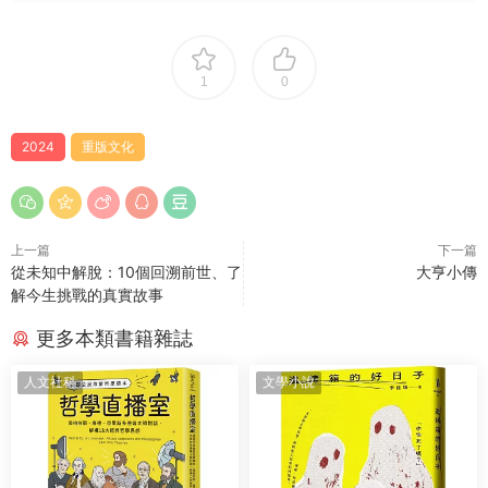
1
0
2024
重版文化
上一篇
下一篇
從未知中解脫：10個回溯前世、了
大亨小傳
解今生挑戰的真實故事
更多本類書籍雜誌
人文社科
文學小說