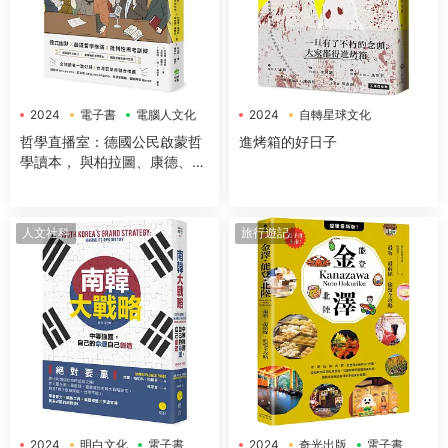
2024
電子書
電腦人文化
2024
自轉星球文化
電子書
哲學直播室：德國公民啟蒙哲
進烤箱的好日子
學讀本， 與柏拉圖、康德、亞
裏斯多德等大師對談，解構18
大經典哲學思想
人文社科
旅行遊記
2024
明白文化
電子書
2024
奇光出版
電子書