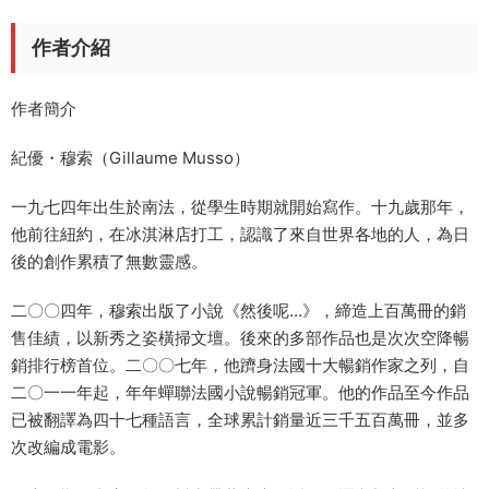
作者介紹
作者簡介
紀優・穆索（Gillaume Musso）
一九七四年出生於南法，從學生時期就開始寫作。十九歲那年，
他前往紐約，在冰淇淋店打工，認識了來自世界各地的人，為日
後的創作累積了無數靈感。
二〇〇四年，穆索出版了小說《然後呢…》，締造上百萬冊的銷
售佳績，以新秀之姿橫掃文壇。後來的多部作品也是次次空降暢
銷排行榜首位。二〇〇七年，他躋身法國十大暢銷作家之列，自
二〇一一年起，年年蟬聯法國小說暢銷冠軍。他的作品至今作品
已被翻譯為四十七種語言，全球累計銷量近三千五百萬冊，並多
次改編成電影。