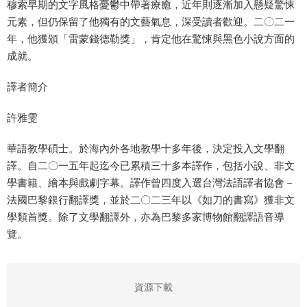
穆索早期的文字風格憂鬱中帶著療癒，近年則逐漸加入懸疑驚悚
元素，但仍保留了他獨有的文藝氣息，深受讀者歡迎。二〇二一
年，他獲頒「雷蒙錢德勒獎」，肯定他在驚悚與黑色小說方面的
成就。
譯者簡介
許雅雯
華語教學碩士。於海內外各地教學十多年後，決定投入文學翻
譯。自二〇一五年起迄今已累積三十多本譯作，包括小說、非文
學書籍、繪本與戲劇字幕。譯作曾四度入選台灣法語譯者協會－
法國巴黎銀行翻譯獎，並於二〇二三年以《如刀的書寫》獲非文
學類首獎。除了文學翻譯外，亦為巴黎多家博物館翻譯語音導
覽。
資源下載