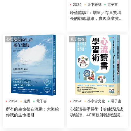
2024
天下雜誌
電子書
峰值體驗2：增量／存量雙增
長的戰略思維，實現商業效益
指數型躍進的關鍵洞察與落地
心理勵志
親子教養
2024
先覺
電子書
2024
小宇宙文化
電子書
所有的生命都在流動：大海給
心流讀書學習術【哈佛媽媽成
你我的生命指引
功驗證、40萬親師推崇追蹤、
千位頂級專家確認】：爸媽不
操心，孩子自主又自律，坐不