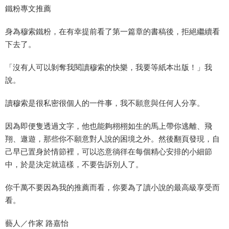
鐵粉專文推薦
身為穆索鐵粉，在有幸提前看了第一篇章的書稿後，拒絕繼續看
下去了。
「沒有人可以剝奪我閱讀穆索的快樂，我要等紙本出版！」我
說。
讀穆索是很私密很個人的一件事，我不願意與任何人分享。
因為即便隻透過文字，他也能夠栩栩如生的馬上帶你逃離、飛
翔、遨遊，那些你不願意對人說的困境之外。然後翻頁發現，自
己早已置身於情節裡，可以恣意徜徉在每個精心安排的小細節
中，於是決定就這樣，不要告訴別人了。
你千萬不要因為我的推薦而看，你要為了讀小說的最高級享受而
看。
藝人／作家 路嘉怡