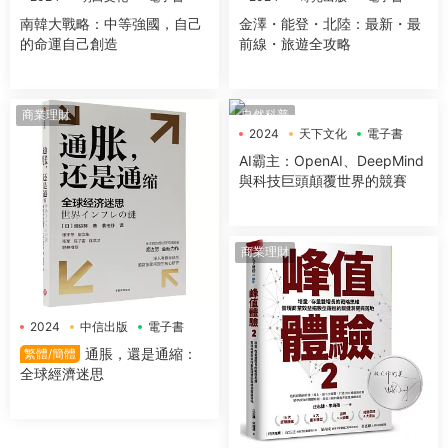
南韓大戰略：中等強國，自己
金澤・能登・北陸：最新・最
的命運自己創造
前線・旅遊全攻略
商業理財
自然科普
2024
天下文化
電子書
AI霸主：OpenAI、DeepMind
與科技巨頭顛覆世界的競賽
商業理財
2024
中信出版
電子書
通脹，還是通縮：
繁體/簡體
全球經濟迷思