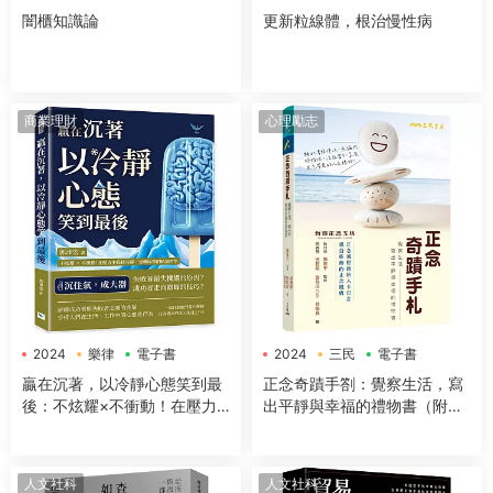
闇櫃知識論
更新粒線體，根治慢性病
商業理財
心理勵志
2024
樂律
電子書
2024
三民
電子書
贏在沉著，以冷靜心態笑到最
正念奇蹟手劄：覺察生活，寫
後：不炫耀×不衝動！在壓力
出平靜與幸福的禮物書（附贈
中保持冷靜，逆轉局勢的低調
「正念時光膠囊留言卡」）
哲學
人文社科
人文社科