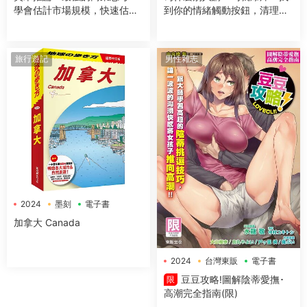
學會估計市場規模，快速估算
到你的情緒觸動按鈕，清理負
未知數字的思考模式 ロジカル
面信念，不再被綑綁的轉化練
シンキングを超える戦略思考
習
フェルミ推定の技術
旅行遊記
男性雜志
2024
墨刻
電子書
加拿大 Canada
2024
台灣東販
電子書
豆豆攻略!圖解陰蒂愛撫･
限
高潮完全指南(限)