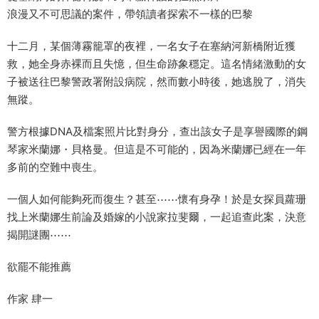
浪漫又不可思議的案件，帶領讀者探索不一樣的巴黎
十二月，某個薄霧籠罩的夜裡，一名女子在塞納河新橋附近獲
救，她全身赤裸而且失憶，但生命跡象穩定。這名情緒激動的女
子被送往巴黎警政署附設病院，然而數小時後，她逃脫了，消失
無蹤。
警方根據DNA及檔案照片比對身分，查出該女子是享譽國際的鋼
琴家米蘭娜・貝格曼。但這是不可能的，因為米蘭娜已經在一年
多前的空難中喪生。
一個人如何能夠死而復生？甚至⋯⋯懷有身孕！於是女探員蘿珊
找上米蘭娜生前論及婚嫁的小說家拉斐爾，一起追查此案，決意
揭開謎團⋯⋯
欲罷不能推薦
作家 肆一