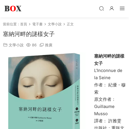
當前位置：
首頁
電子書
文學小說
正文
塞納河畔的謎樣女子
文學小說
86
推廣
塞納河畔的謎樣
女子
L’Inconnue de
la Seine
作者： 紀優・穆
索
原文作者：
Guillaume
Musso
譯者： 許雅雯
出版社：重版文