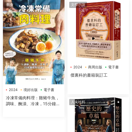
住、沉迷3C、不愛念書都有解
飲食
文學小說
2024
商周出版
電子書
傑裏科的書籍裝訂工
2024
境好出版
電子書
冷凍常備肉料理：雞豬牛魚，
人文社科
調味、醃漬、冷凍，15分鐘輕
鬆上菜！