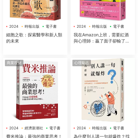
2024
時報出版
電子書
2024
時報出版
電子書
細胞之歌：探索醫學和新人類
我在Amazon上班，需要紅酒
的未來
與心理師：贏了面子卻輸了靈
魂的12年
商業理財
心理勵志
2024
經濟新潮社
電子書
2024
時報出版
電子書
費米推論：最強的商業思考！
為什麼別人講一句就爆炸？找