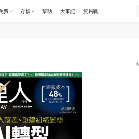
免費
存檔
幫助
大事記
貿易戰