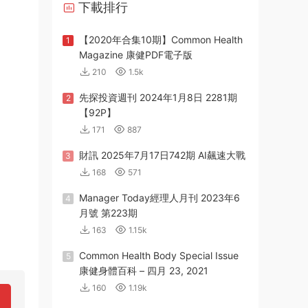
下載排行
【2020年合集10期】Common Health
1
Magazine 康健PDF電子版
210
1.5k
先探投資週刊 2024年1月8日 2281期
2
【92P】
171
887
財訊 2025年7月17日742期 AI飆速大戰
3
168
571
Manager Today經理人月刊 2023年6
4
月號 第223期
163
1.15k
Common Health Body Special Issue
5
康健身體百科 – 四月 23, 2021
160
1.19k