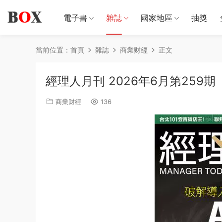
電子書
雜誌
國家地區
抽獎
當前位置：
首頁
雜誌
商業财經
正文
經理人月刊 2026年6月第259期
商業财經
136