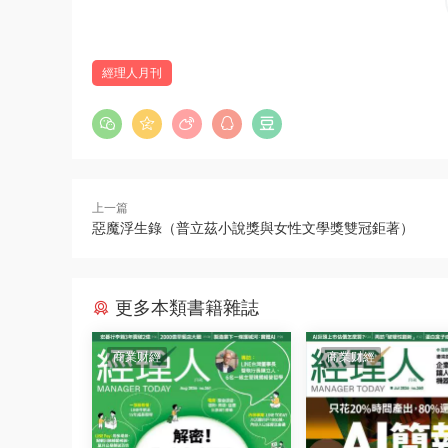
經理人月刊
上一篇
惡魔浮生錄（普立茲小說獎與女性文學獎雙冠鉅著）
更多本類書籍雜誌
商業财經
商業财經