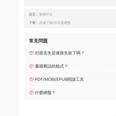
語言：
繁體中文
下載：
高速下載/非百度網盤
常見問題
封面丢失是連接失效了嗎？
書籍雜誌的格式？
PDF/MOBI/EPUB閱讀工具
什麼網盤？