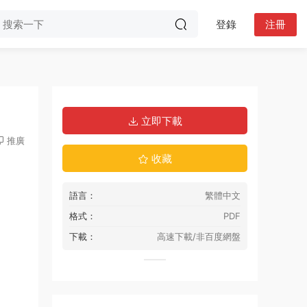
登錄
注冊
立即下載
推廣
收藏
語言：
繁體中文
格式：
PDF
下載：
高速下載/非百度網盤