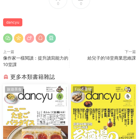
0
0
dancyu
上一篇
下一篇
像作家一樣閱讀：提升讀寫能力的
給兒子的18堂商業思維課
10堂課
更多本類書籍雜誌
旅遊美食
Food 食物