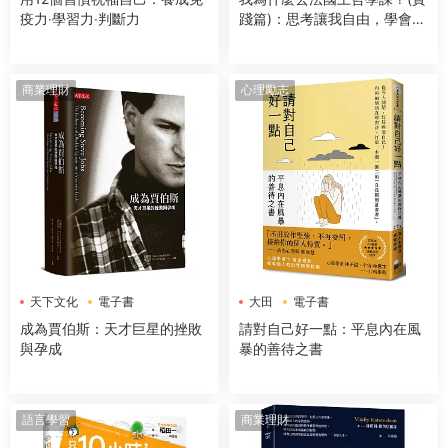
疫力‧學習力‧判斷力
踐篇)：思考讓我自由，學會面
對複雜的人際關係，做對的決
定
商業理財
心理勵志
天下文化
電子書
大田
電子書
成為賈伯斯：天才巨星的挫敗
請對自己好一點：平息內在風
與孕成
暴的善待之書
語言學習
商業理財