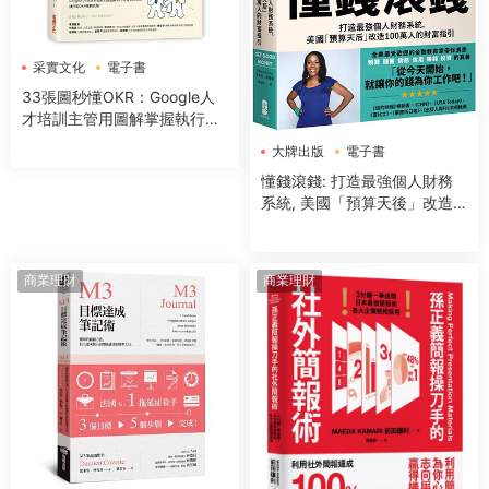
采實文化
電子書
33張圖秒懂OKR：Google人
才培訓主管用圖解掌握執行OK
R最常見的七大關鍵，高效改
大牌出版
電子書
革體質、精準達標
懂錢滾錢: 打造最強個人財務
系統, 美國「預算天後」改造1
00萬人的財富指引
商業理財
商業理財