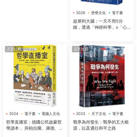
2026
堡壘文化
電子書
超犀利大腦：一天不用5分
鐘，透過「神經科學」x「心
理學」x「50+方法」，全面提
升工作效率、改善生活品質，
讓大腦潛能發揮到極緻，變得
人文社科
人文社科
超犀利！
2024
電子書
電腦人文化
2023
天下文化
電子書
哲學直播室：德國公民啟蒙哲
戰爭為何發生：戰爭的五大根
學讀本， 與柏拉圖、康德、亞
源，以及通往和平之路
裏斯多德等大師對談，解構18