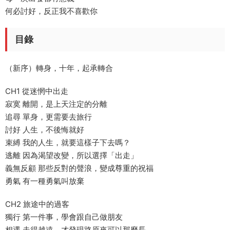
何必討好，反正我不喜歡你
目錄
（新序）轉身，十年，起承轉合
CH1 從迷惘中出走
寂寞 離開，是上天注定的分離
追尋 單身，更需要去旅行
討好 人生，不後悔就好
束縛 我的人生，就要這樣子下去嗎？
逃離 因為渴望改變，所以選擇「出走」
義無反顧 那些反對的聲浪，變成尊重的祝福
勇氣 有一種勇氣叫放棄
CH2 旅途中的過客
獨行 第一件事，學會跟自己做朋友
相遇 走得越遠，才發現路原來可以那麼長