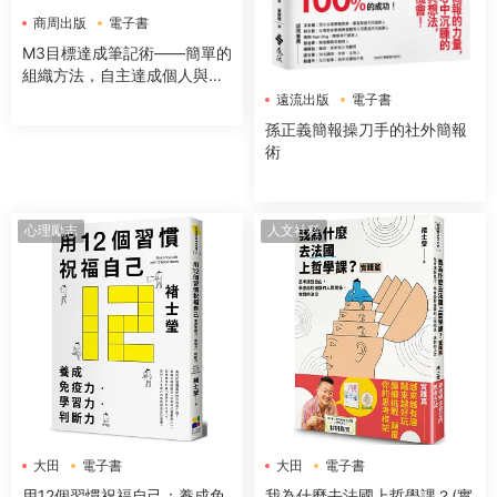
商周出版
電子書
M3目標達成筆記術——簡單的
組織方法，自主達成個人與團
隊計畫的精準工具
遠流出版
電子書
孫正義簡報操刀手的社外簡報
術
心理勵志
人文社科
大田
電子書
大田
電子書
用12個習慣祝福自己：養成免
我為什麼去法國上哲學課？(實