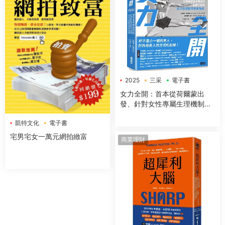
2025
三采
電子書
女力全開：首本從荷爾蒙出
發、針對女性專屬生理機制與
身體構造，量身打造的全方位
凱特文化
電子書
運動與營養指南
宅男宅女一萬元網拍緻富
商業理財