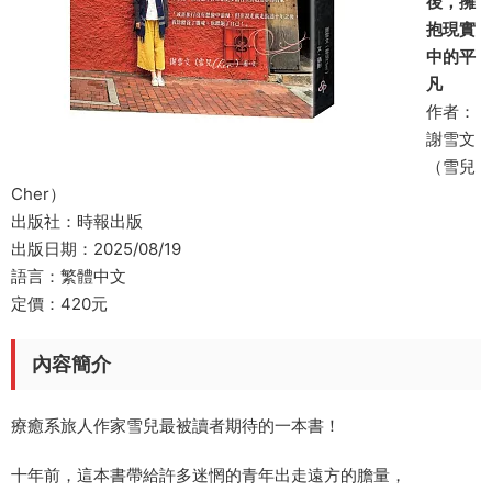
後，擁
抱現實
中的平
凡
作者：
謝雪文
（雪兒
Cher）
出版社：時報出版
出版日期：2025/08/19
語言：繁體中文
定價：420元
內容簡介
療癒系旅人作家雪兒最被讀者期待的一本書！
十年前，這本書帶給許多迷惘的青年出走遠方的膽量，