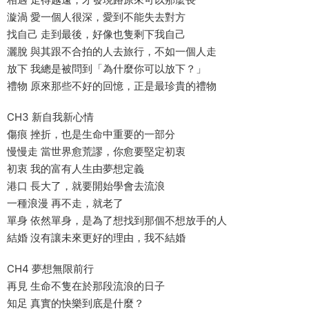
漩渦 愛一個人很深，愛到不能失去對方
找自己 走到最後，好像也隻剩下我自己
灑脫 與其跟不合拍的人去旅行，不如一個人走
放下 我總是被問到「為什麼你可以放下？」
禮物 原來那些不好的回憶，正是最珍貴的禮物
CH3 新自我新心情
傷痕 挫折，也是生命中重要的一部分
慢慢走 當世界愈荒謬，你愈要堅定初衷
初衷 我的富有人生由夢想定義
港口 長大了，就要開始學會去流浪
一種浪漫 再不走，就老了
單身 依然單身，是為了想找到那個不想放手的人
結婚 沒有讓未來更好的理由，我不結婚
CH4 夢想無限前行
再見 生命不隻在於那段流浪的日子
知足 真實的快樂到底是什麼？