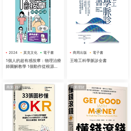
2024
莫克文化
電子書
商周出版
電子書
1個人的超有感按摩：物理治療
王唯工科學脈診全書
師圖解教學 1個動作從根源搞
定全身痠痛
商業理財
商業理財