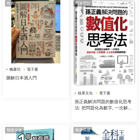
飲食
商業理財
楓書坊
電子書
圖解日本酒入門
核果文化
電子書
孫正義解決問題的數值化思考
法: 把問題化為數字, 一次解決
效率不佳、工作瓶頸、人才流
失等關鍵問題!
醫療保健
醫療保健