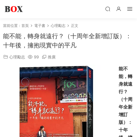
當前位置：
首頁
電子書
心理勵志
正文
能不能，轉身就遠行？（十周年全新增訂版）：
十年後，擁抱現實中的平凡
心理勵志
99
推廣
能不
能，轉
身就遠
行？
（十周
年全新
增訂
版）：
十年