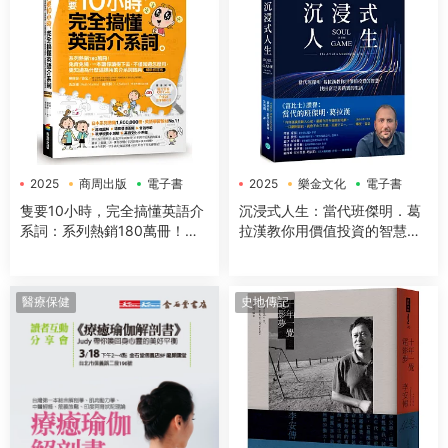
2025
商周出版
電子書
2025
樂金文化
電子書
隻要10小時，完全搞懂英語介
沉浸式人生：當代班傑明．葛
系詞：系列熱銷180萬冊！免
拉漢教你用價值投資的智慧，
背免猜，一本讓你讀得下去，
找回富足與踏實的生活
不僅知道怎麼用，更知道為什
麼這樣用的介系詞寶典
醫療保健
史地傳記