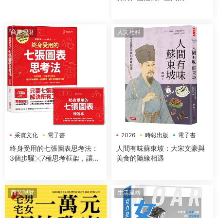
商業理財
人文社科
采實文化
電子書
2026
時報出版
電子書
終身受用的七張圖表思考法：
人間有味蘇東坡：大宋文豪與
3個步驟╳7種思考框架，讓你
美食的隨緣相遇
開會簡報、企劃提案、解決問
題無往不利【隨書送：七張圖
表練習本】
商業理財
生活風格