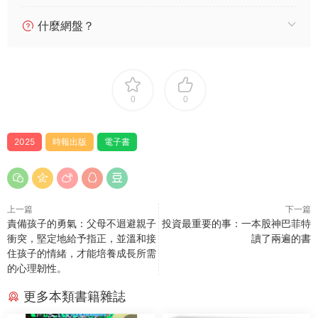
什麼網盤？
0
0
2025
時報出版
電子書
上一篇
下一篇
責備孩子的勇氣：父母不迴避親子
投資最重要的事：一本股神巴菲特
衝突，堅定地給予指正，並溫和接
讀了兩遍的書
住孩子的情緒，才能培養成長所需
的心理韌性。
更多本類書籍雜誌