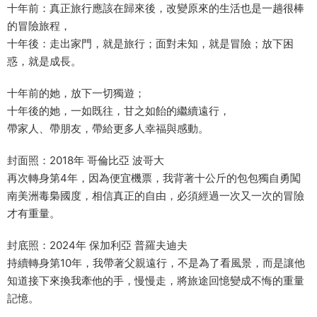
十年前：真正旅行應該在歸來後，改變原來的生活也是一趟很棒
的冒險旅程，
十年後：走出家門，就是旅行；面對未知，就是冒險；放下困
惑，就是成長。
十年前的她，放下一切獨遊；
十年後的她，一如既往，甘之如飴的繼續遠行，
帶家人、帶朋友，帶給更多人幸福與感動。
封面照：2018年 哥倫比亞 波哥大
再次轉身第4年，因為便宜機票，我背著十公斤的包包獨自勇闖
南美洲毒梟國度，相信真正的自由，必須經過一次又一次的冒險
才有重量。
封底照：2024年 保加利亞 普羅夫迪夫
持續轉身第10年，我帶著父親遠行，不是為了看風景，而是讓他
知道接下來換我牽他的手，慢慢走，將旅途回憶變成不悔的重量
記憶。