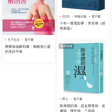
2025
時報出版
電子書
十年一覺電影夢：李安傳（經
典新版）
天下生活
電子書
醫療保健
療癒瑜伽解剖書：喚醒身心靈
的美好平衡
野人
電子書
除身體的濕：趕走脾胃病、皮
膚病、慢性病、三高病