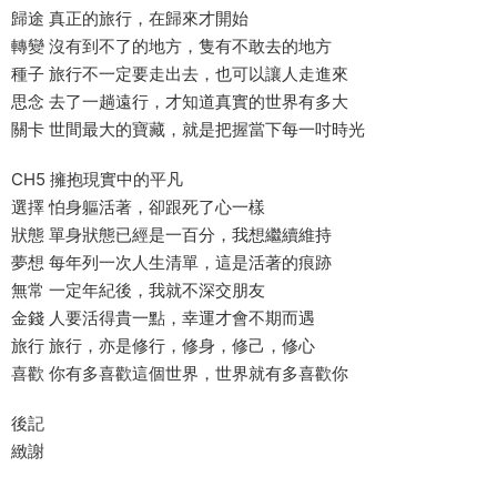
歸途 真正的旅行，在歸來才開始
轉變 沒有到不了的地方，隻有不敢去的地方
種子 旅行不一定要走出去，也可以讓人走進來
思念 去了一趟遠行，才知道真實的世界有多大
關卡 世間最大的寶藏，就是把握當下每一吋時光
CH5 擁抱現實中的平凡
選擇 怕身軀活著，卻跟死了心一樣
狀態 單身狀態已經是一百分，我想繼續維持
夢想 每年列一次人生清單，這是活著的痕跡
無常 一定年紀後，我就不深交朋友
金錢 人要活得貴一點，幸運才會不期而遇
旅行 旅行，亦是修行，修身，修己，修心
喜歡 你有多喜歡這個世界，世界就有多喜歡你
後記
緻謝