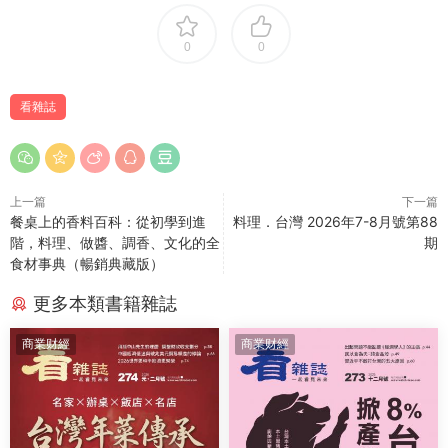
0
0
看雜誌
上一篇
下一篇
餐桌上的香料百科：從初學到進
料理．台灣 2026年7-8月號第88
階，料理、做醬、調香、文化的全
期
食材事典（暢銷典藏版）
更多本類書籍雜誌
商業财經
商業财經