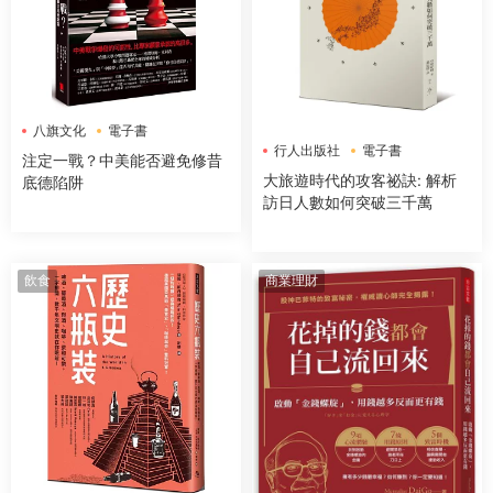
八旗文化
電子書
行人出版社
電子書
注定一戰？中美能否避免修昔
大旅遊時代的攻客祕訣: 解析
底德陷阱
訪日人數如何突破三千萬
飲食
商業理財