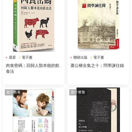
晨星
電子書
聯經出版
電子書
肉食密碼：回歸人類本能的飲
蕭公權全集之十：問學諫往錄
食法
親子教養
親子教養