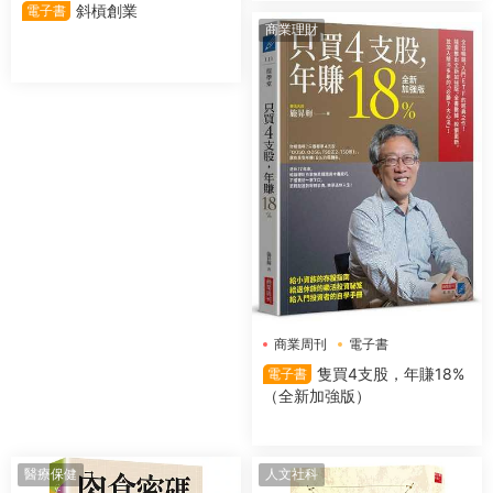
斜槓創業
電子書
商業理財
商業周刊
電子書
隻買4支股，年賺18%
電子書
（全新加強版）
醫療保健
人文社科