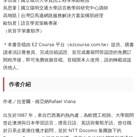
李信傑 | 國立成功大學資訊工程學系副教授
吳思葦 | 國立陽明交通大學語言教學與研究中心講師
高翊凱 | 台灣亞馬遜網路服務解決方案架構部經理
歐怡君 | 語言學習策略專家
（依首字筆畫順序）
＊本書音檔由 EZ Course 平台（ezcourse.com.tw）提供。購書
讀者須註冊會員、完成信箱認證、並完成書籍問答認證的免費訂
閱程序後，即可免費收聽音檔。音檔限本人使用，請勿轉載或提
供他人。
作者介紹
作者／拉斐爾・維亞納Rafael Viana
出生於1987 年，來自巴西裏約熱內盧，為軟體工程師。大學期間
曾赴澳洲與日本學習語言，擅長日語、英語與葡萄牙語。曾任職
於日系企業擔任獵才顧問，並於 NTT Docomo 集團旗下的