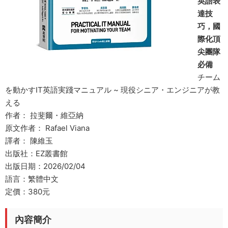
英語表
達技
巧，國
際化頂
尖團隊
必備
チーム
を動かすIT英語実踐マニュアル ~ 現役シニア・エンジニアが教
える
作者： 拉斐爾・維亞納
原文作者： Rafael Viana
譯者： 陳維玉
出版社：EZ叢書館
出版日期：2026/02/04
語言：繁體中文
定價：380元
內容簡介