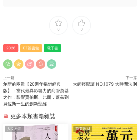
0
0
2026
EZ叢書館
電子書
上一篇
下一篇
創新的兩難【20週年暢銷經典
大師輕鬆讀 NO.1079 大時間法則
版】：當代最具影響力的商管奠基
之作，影響賈伯斯、比爾．蓋茲到
貝佐斯一生的創新聖經
更多本類書籍雜誌
人文社科
商業理財