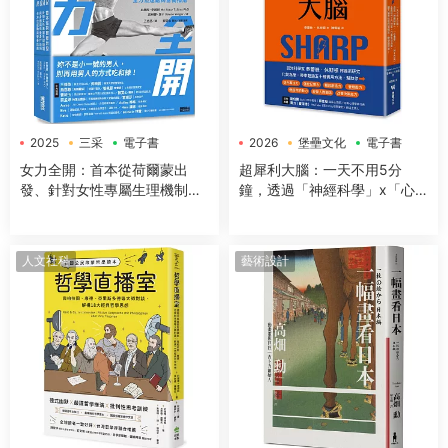
2025
三采
電子書
2026
堡壘文化
電子書
女力全開：首本從荷爾蒙出
超犀利大腦：一天不用5分
發、針對女性專屬生理機制與
鐘，透過「神經科學」x「心
身體構造，量身打造的全方位
理學」x「50+方法」，全面提
運動與營養指南
升工作效率、改善生活品質，
讓大腦潛能發揮到極緻，變得
人文社科
藝術設計
超犀利！