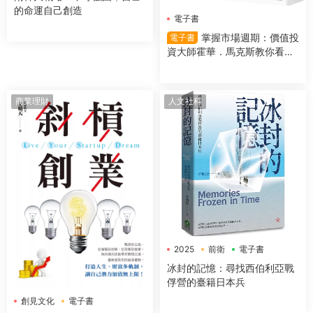
的命運自己創造
電子書
掌握市場週期：價值投
電子書
資大師霍華．馬克斯教你看對
市場時機，提高投資勝算
商業理財
人文社科
2025
前衛
電子書
冰封的記憶：尋找西伯利亞戰
俘營的臺籍日本兵
創見文化
電子書