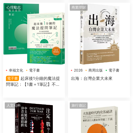
心理勵志
商業理財
幸福文化
電子書
2026
商周出版
電子書
起床後1分鐘的魔法提
出海：台灣企業大未來
電子書
問筆記：【1書＋1筆記】不隻
是回答問題，更是吸引好事的
超強儀式
人文社科
旅行遊記