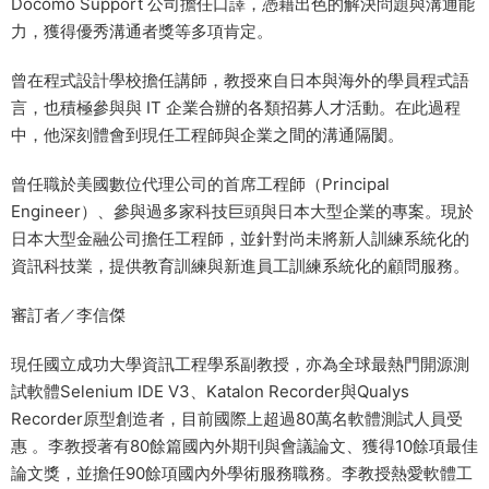
Docomo Support 公司擔任口譯，憑藉出色的解決問題與溝通能
力，獲得優秀溝通者獎等多項肯定。
曾在程式設計學校擔任講師，教授來自日本與海外的學員程式語
言，也積極參與與 IT 企業合辦的各類招募人才活動。在此過程
中，他深刻體會到現任工程師與企業之間的溝通隔閡。
曾任職於美國數位代理公司的首席工程師（Principal
Engineer）、參與過多家科技巨頭與日本大型企業的專案。現於
日本大型金融公司擔任工程師，並針對尚未將新人訓練系統化的
資訊科技業，提供教育訓練與新進員工訓練系統化的顧問服務。
審訂者／李信傑
現任國立成功大學資訊工程學系副教授，亦為全球最熱門開源測
試軟體Selenium IDE V3、Katalon Recorder與Qualys
Recorder原型創造者，目前國際上超過80萬名軟體測試人員受
惠 。李教授著有80餘篇國內外期刊與會議論文、獲得10餘項最佳
論文獎，並擔任90餘項國內外學術服務職務。李教授熱愛軟體工