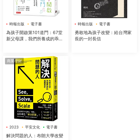
時報出版
電子書
時報出版
電子書
為孩子開啟第101道門：67堂
勇敢地為孩子改變：給台灣家
新父母課，我們所養成的乖，
長的一封長信
也許正是讓他們無法高飛的束
縛
商業理財
2023
平安文化
電子書
解決問題的人：布朗大學改變