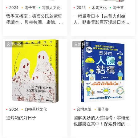
2024
電子書
電腦人文化
2025
木馬文化
電子書
哲學直播室：德國公民啟蒙哲
一幅畫看日本【吉蔔力創始
學讀本， 與柏拉圖、康德、亞
人、動畫電影巨匠漫談日本傳
裏斯多德等大師對談，解構18
世國寶，帶你遊歷1200年日本
大經典哲學思想
藝術史】
文學小說
自然科普
2024
自轉星球文化
台灣東販
電子書
電子書
進烤箱的好日子
圖解奧妙的人體結構：零概念
也能樂在其中！探索身體的組
成＆運作機制