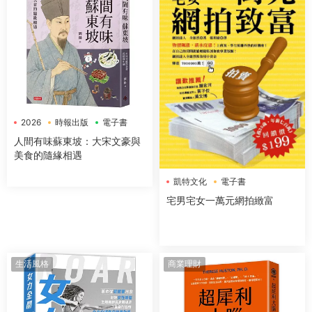
2026
時報出版
電子書
人間有味蘇東坡：大宋文豪與
美食的隨緣相遇
凱特文化
電子書
宅男宅女一萬元網拍緻富
生活風格
商業理財