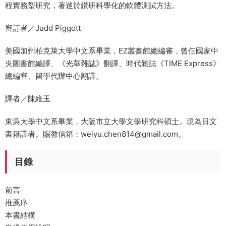
程實務型研究，著迷於鑽研科學化的軟體測試方法。
審訂者／Judd Piggott
美國加州柏克萊大學中文系畢業，EZ叢書館總編審，曾任國家中
央圖書館編譯、《光華雜誌》翻譯、時代雜誌《TIME Express》
總編審、留學代辦中心翻譯。
譯者／陳維玉
東吳大學中文系畢業，大阪市立大學文學研究科碩士。現為日文
書籍譯者。賜教信箱：weiyu.chen814@gmail.com。
目錄
前言
推薦序
本書結構