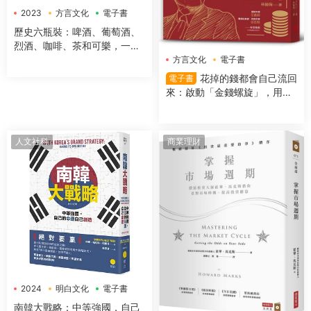
2023
方言文化
電子書
歷史六瓶裝：啤酒、葡萄酒、
烈酒、咖啡、茶和可樂，一字
排開，數千年文明史就在你眼
方言文化
電子書
前！
花掉的錢都會自己流回
電子書
來：啟動「金錢螺旋」，用錢
越多反而更有錢
人文社科
商業理財
2024
明白文化
電子書
南韓大戰略：中等強國，自己