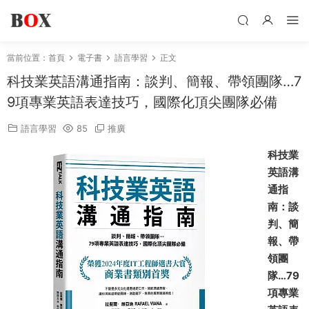
當前位置：
首頁
電子書
語言學習
正文
科技業英語溝通指南：談判、簡報、帶領團隊…7
9項專業英語表達技巧，國際化頂尖團隊必備
語言學習
85
推廣
科技業
英語溝
通指
南：談
判、簡
報、帶
領團
隊…79
項專業