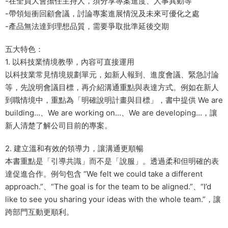
-在全員大會擔任主持人，須分享專案進度、人事異動等
-帶領短衝回顧會議，討論專案進展情況及未來可優化之處
-產品無法達到理想品質，需要爭取批準延後交期
五大特色：
1. 以科技業情境教學，內容可直接運用
以科技業常見情境規劃單元，如新人報到、進度會議、緊急討論
等，先說明會議目標，再介紹溝通重點與表達方式。例如在新人
到職情境中，重點為「明確說明計畫與目標」，書中提供 We are
building…、We are working on…、We are developing…，讓
新人清楚了解公司目前的專案。
2. 建立溫和有效的領導力，讓溝通更順暢
本書重點是「引導共識」而不是「說服」。透過柔和但明確的表
達促進合作。例句包含 “We felt we could take a different
approach.”、“The goal is for the team to be aligned.”、“I’d
like to see you sharing your ideas with the whole team.”，讓
跨部門互動更順利。