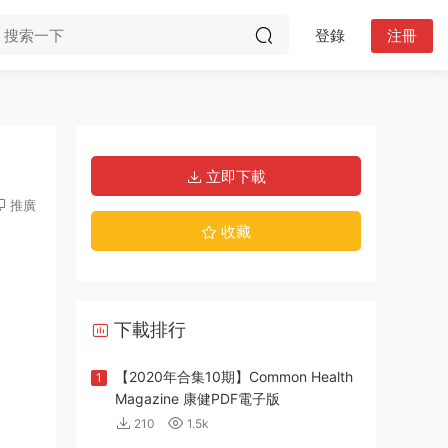
登錄
注冊
立即下載
推廣
收藏
下載排行
【2020年合集10期】Common Health
1
Magazine 康健PDF電子版
210
1.5k