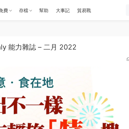
免費
存檔
幫助
大事記
貿易戰
nthly 能力雜誌 – 二月 2022