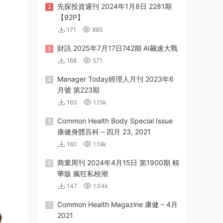
先探投資週刊 2024年1月8日 2281期
2
【92P】
171
885
財訊 2025年7月17日742期 AI飆速大戰
3
168
571
Manager Today經理人月刊 2023年6
4
月號 第223期
163
1.15k
Common Health Body Special Issue
5
康健身體百科 – 四月 23, 2021
160
1.19k
商業周刊 2024年4月15日 第1900期 精
6
華版 瘋狂私校潮
147
1.04k
Common Health Magazine 康健 – 4月
7
2021