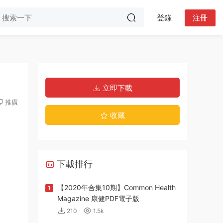
登錄
注冊
立即下載
推廣
收藏
下載排行
【2020年合集10期】Common Health
1
Magazine 康健PDF電子版
210
1.5k