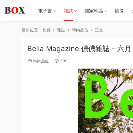
電子書
雜誌
國家地區
抽獎
當前位置：
首頁
雜誌
時尚品位
正文
Bella Magazine 儂儂雜誌 – 六月
時尚品位
599