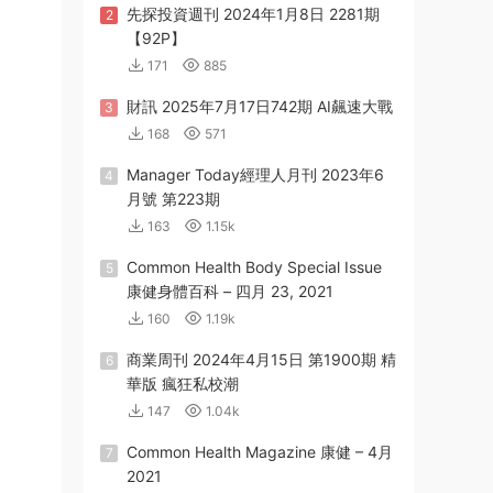
先探投資週刊 2024年1月8日 2281期
2
【92P】
171
885
財訊 2025年7月17日742期 AI飆速大戰
3
168
571
Manager Today經理人月刊 2023年6
4
月號 第223期
163
1.15k
Common Health Body Special Issue
5
康健身體百科 – 四月 23, 2021
160
1.19k
商業周刊 2024年4月15日 第1900期 精
6
華版 瘋狂私校潮
147
1.04k
Common Health Magazine 康健 – 4月
7
2021