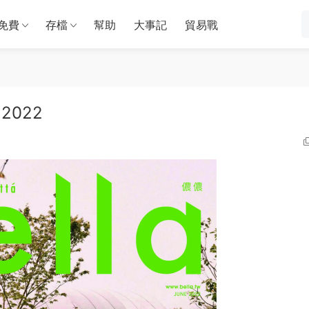
免費
存檔
幫助
大事記
貿易戰
 2022