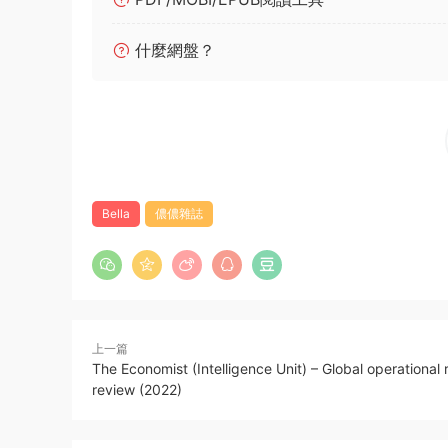
什麼網盤？
Bella
儂儂雜誌
上一篇
The Economist (Intelligence Unit) – Global operational r
review (2022)