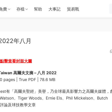
免費
存檔
幫助
大事記
貿易戰
摘 2022年八月
點擊查看封面大圖
t Taiwan 高爾夫文摘 – 八月 2022
00 pages | True PDF | 78.6 MB
f Digest有「高爾夫聖經」美譽，乃全球最具影響力之高爾夫媒體，
n、Tiger Woods、Ernie Els、Phil Mickelson、Butch
獨家撰寫評論及球技教學文章