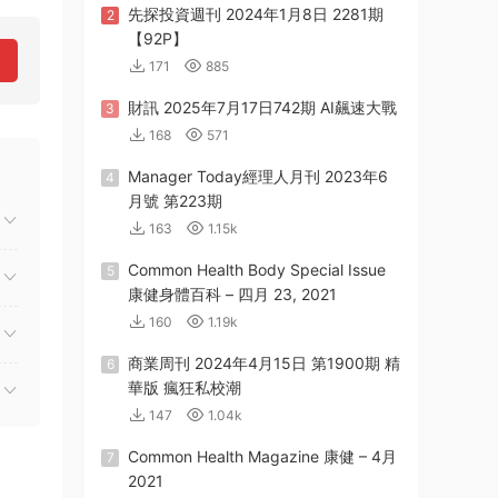
先探投資週刊 2024年1月8日 2281期
2
【92P】
171
885
財訊 2025年7月17日742期 AI飆速大戰
3
168
571
Manager Today經理人月刊 2023年6
4
月號 第223期
163
1.15k
Common Health Body Special Issue
5
康健身體百科 – 四月 23, 2021
160
1.19k
商業周刊 2024年4月15日 第1900期 精
6
華版 瘋狂私校潮
147
1.04k
Common Health Magazine 康健 – 4月
7
2021