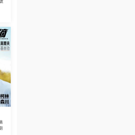
號
摘
期