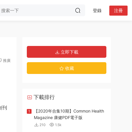
登錄
注冊
立即下載
推廣
收藏
下載排行
創刊
【2020年合集10期】Common Health
1
Magazine 康健PDF電子版
210
1.5k