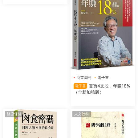
商業周刊
電子書
隻買4支股，年賺18%
電子書
（全新加強版）
醫療保健
人文社科