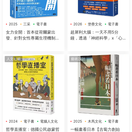
2025
三采
電子書
2026
堡壘文化
電子書
女力全開：首本從荷爾蒙出
超犀利大腦：一天不用5分
發、針對女性專屬生理機制與
鐘，透過「神經科學」x「心
身體構造，量身打造的全方位
理學」x「50+方法」，全面提
運動與營養指南
升工作效率、改善生活品質，
讓大腦潛能發揮到極緻，變得
人文社科
藝術設計
超犀利！
2024
電子書
電腦人文化
2025
木馬文化
電子書
哲學直播室：德國公民啟蒙哲
一幅畫看日本【吉蔔力創始