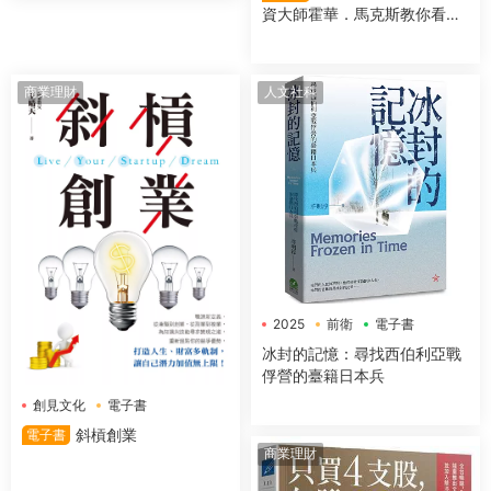
資大師霍華．馬克斯教你看對
市場時機，提高投資勝算
商業理財
人文社科
2025
前衛
電子書
冰封的記憶：尋找西伯利亞戰
俘營的臺籍日本兵
創見文化
電子書
斜槓創業
電子書
商業理財