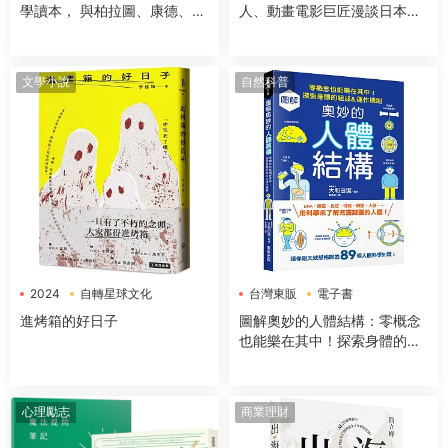
學讀本， 與柏拉圖、康德、亞
人、動畫電影巨匠漫談日本傳
裏斯多德等大師對談，解構18
世國寶，帶你遊歷1200年日本
大經典哲學思想
藝術史】
文學小說
自然科普
2024
自轉星球文化
台灣東販
電子書
電子書
進烤箱的好日子
圖解奧妙的人體結構：零概念
也能樂在其中！探索身體的組
成＆運作機制
心理勵志
商業理財