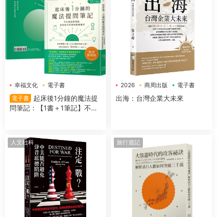
幸福文化
電子書
2026
商周出版
電子書
起床後1分鐘的魔法提
出海：台灣企業大未來
電子書
問筆記：【1書＋1筆記】不隻
是回答問題，更是吸引好事的
超強儀式
人文社科
旅行遊記