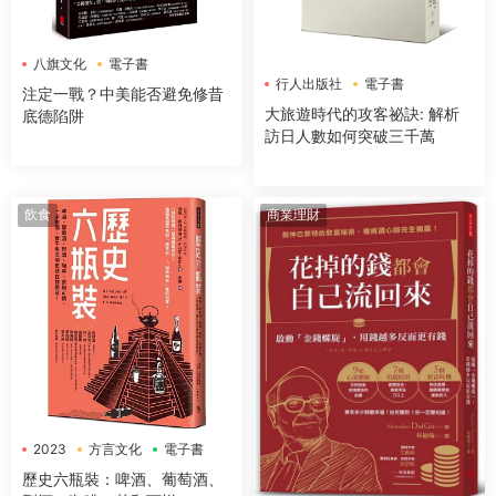
八旗文化
電子書
行人出版社
電子書
注定一戰？中美能否避免修昔
大旅遊時代的攻客祕訣: 解析
底德陷阱
訪日人數如何突破三千萬
飲食
商業理財
2023
方言文化
電子書
歷史六瓶裝：啤酒、葡萄酒、