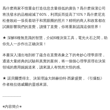
爲什麽商家不惜重金打造信息含量很低的廣告？爲什麽保潔公司
将洗發水的品種縮減了60%，利潤反而提高了10%？爲什麽尼克
松會敗給一張長着胡子和黑眼圈的照片？精明的商人和政客都在
試圖影響我們的直覺，讀懂了直覺，你将重新認識這個世界！
★ 深解6種無意識的智慧，介紹6種決策工具，電光火石之間，助
你先人一步作出正确決策！
本書深入淺出地剖析了蘊含在直覺表象之下的奇妙心理學原理，
通過大量經典的試驗和真實的案例，将一個個心理學原理在決策
領域的應用娓娓道來，讀來讓人有恍然大悟的感。
★ 諾貝爾獎得主、決策理論大師赫伯特·西蒙盛贊，《引爆點》
作者格拉德威爾的靈感來源。
……………….
※内容簡介※