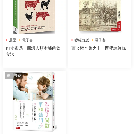
晨星
電子書
聯經出版
電子書
肉食密碼：回歸人類本能的飲
蕭公權全集之十：問學諫往錄
食法
親子教養