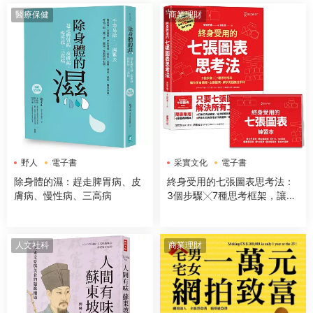
醫療保健
商業理財
野人
電子書
采實文化
電子書
除身體的濕：趕走脾胃病、皮
終身受用的七張圖表思考法：
膚病、慢性病、三高病
3個步驟╳7種思考框架，讓你
開會簡報、企劃提案、解決問
題無往不利【隨書送：七張圖
表練習本】
人文社科
商業理財