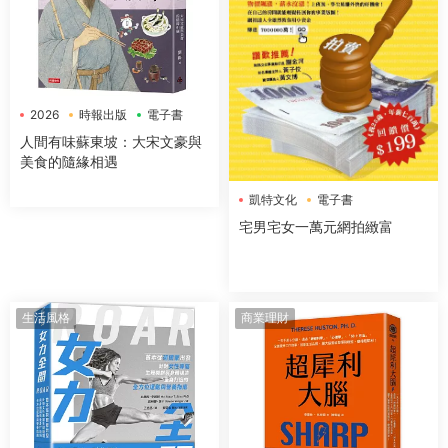
2026
時報出版
電子書
人間有味蘇東坡：大宋文豪與
美食的隨緣相遇
凱特文化
電子書
宅男宅女一萬元網拍緻富
生活風格
商業理財