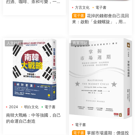
烈酒、咖啡、茶和可樂，一字
排開，數千年文明史就在你眼
方言文化
電子書
前！
花掉的錢都會自己流回
電子書
來：啟動「金錢螺旋」，用錢
越多反而更有錢
人文社科
商業理財
2024
明白文化
電子書
南韓大戰略：中等強國，自己
的命運自己創造
電子書
掌握市場週期：價值投
電子書