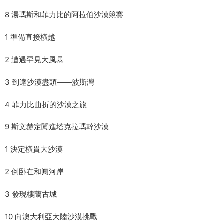
8 湯瑪斯和菲力比的阿拉伯沙漠競賽
1 準備直接橫越
2 遭遇罕見大風暴
3 到達沙漠盡頭——波斯灣
4 菲力比曲折的沙漠之旅
9 斯文赫定闖進塔克拉瑪幹沙漠
1 決定橫貫大沙漠
2 倒卧在和阗河岸
3 發現樓蘭古城
10 向澳大利亞大陸沙漠挑戰