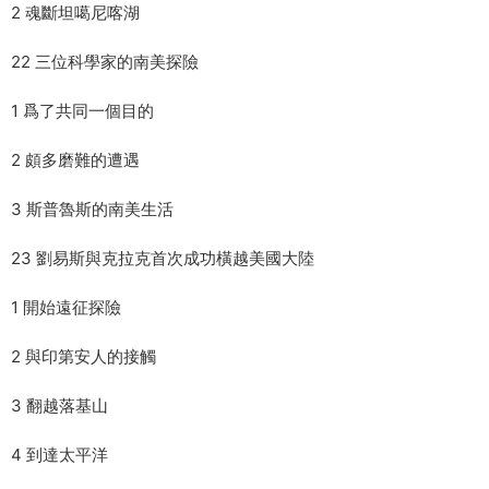
2 魂斷坦噶尼喀湖
22 三位科學家的南美探險
1 爲了共同一個目的
2 頗多磨難的遭遇
3 斯普魯斯的南美生活
23 劉易斯與克拉克首次成功橫越美國大陸
1 開始遠征探險
2 與印第安人的接觸
3 翻越落基山
4 到達太平洋