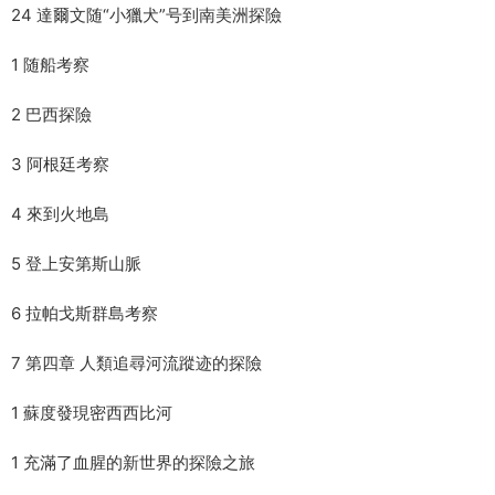
24 達爾文随“小獵犬”号到南美洲探險
1 随船考察
2 巴西探險
3 阿根廷考察
4 來到火地島
5 登上安第斯山脈
6 拉帕戈斯群島考察
7 第四章 人類追尋河流蹤迹的探險
1 蘇度發現密西西比河
1 充滿了血腥的新世界的探險之旅