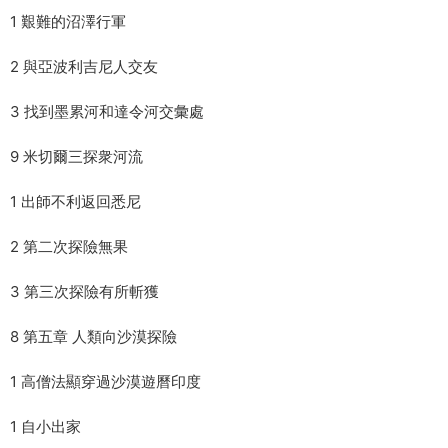
1 艱難的沼澤行軍
2 與亞波利吉尼人交友
3 找到墨累河和達令河交彙處
9 米切爾三探衆河流
1 出師不利返回悉尼
2 第二次探險無果
3 第三次探險有所斬獲
8 第五章 人類向沙漠探險
1 高僧法顯穿過沙漠遊曆印度
1 自小出家