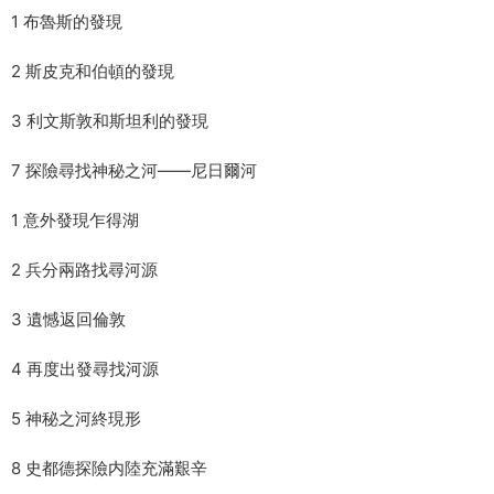
1 布魯斯的發現
2 斯皮克和伯頓的發現
3 利文斯敦和斯坦利的發現
7 探險尋找神秘之河——尼日爾河
1 意外發現乍得湖
2 兵分兩路找尋河源
3 遺憾返回倫敦
4 再度出發尋找河源
5 神秘之河終現形
8 史都德探險内陸充滿艱辛