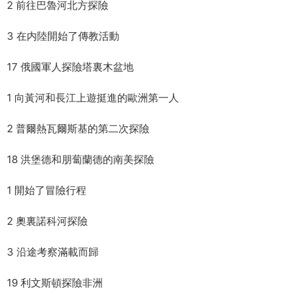
2 前往巴魯河北方探險
3 在内陸開始了傳教活動
17 俄國軍人探險塔裏木盆地
1 向黃河和長江上遊挺進的歐洲第一人
2 普爾熱瓦爾斯基的第二次探險
18 洪堡德和朋蔔蘭德的南美探險
1 開始了冒險行程
2 奧裏諾科河探險
3 沿途考察滿載而歸
19 利文斯頓探險非洲