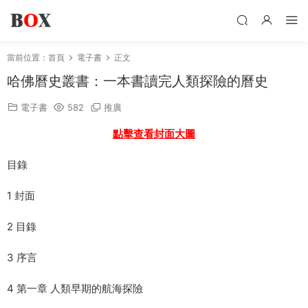
當前位置：
首頁
電子書
正文
哈佛曆史叢書：一本書讀完人類探險的曆史
電子書
582
推廣
點擊查看封面大圖
目錄
1 封面
2 目錄
3 序言
4 第一章 人類早期的航海探險