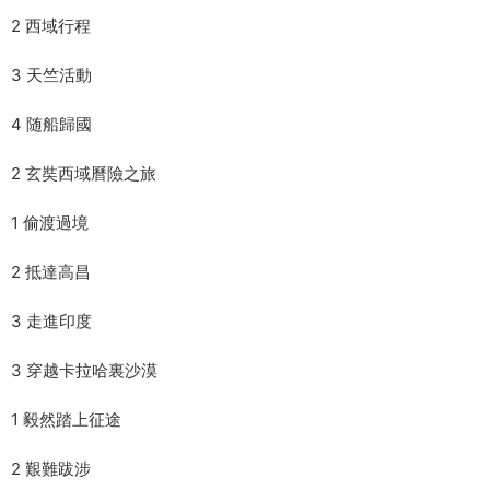
2 西域行程
3 天竺活動
4 随船歸國
2 玄奘西域曆險之旅
1 偷渡過境
2 抵達高昌
3 走進印度
3 穿越卡拉哈裏沙漠
1 毅然踏上征途
2 艱難跋涉