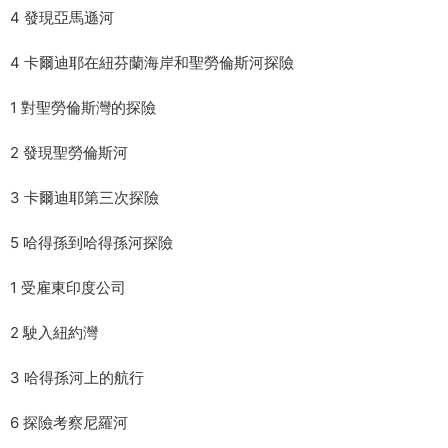
4 發現亞馬遜河
4 卡爾迪耶在紐芬蘭海岸和聖勞倫斯河探險
1 對聖勞倫斯灣的探險
2 發現聖勞倫斯河
3 卡爾迪耶第三次探險
5 哈得孫到哈得孫河探險
1 受雇東印度公司
2 駛入紐約灣
3 哈得孫河上的航行
6 探險考察尼羅河