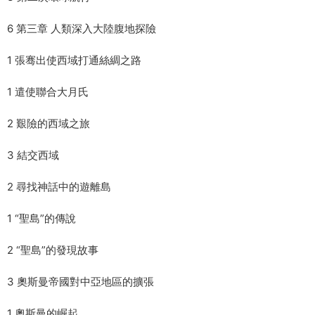
6 第三章 人類深入大陸腹地探險
1 張骞出使西域打通絲綢之路
1 遣使聯合大月氏
2 艱險的西域之旅
3 結交西域
2 尋找神話中的遊離島
1 “聖島”的傳說
2 “聖島”的發現故事
3 奧斯曼帝國對中亞地區的擴張
1 奧斯曼的崛起