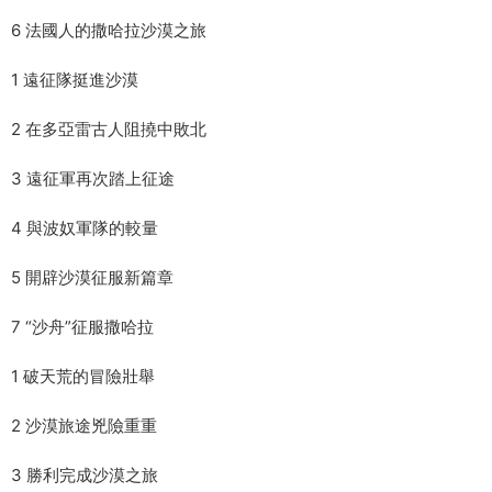
6 法國人的撒哈拉沙漠之旅
1 遠征隊挺進沙漠
2 在多亞雷古人阻撓中敗北
3 遠征軍再次踏上征途
4 與波奴軍隊的較量
5 開辟沙漠征服新篇章
7 “沙舟”征服撒哈拉
1 破天荒的冒險壯舉
2 沙漠旅途兇險重重
3 勝利完成沙漠之旅