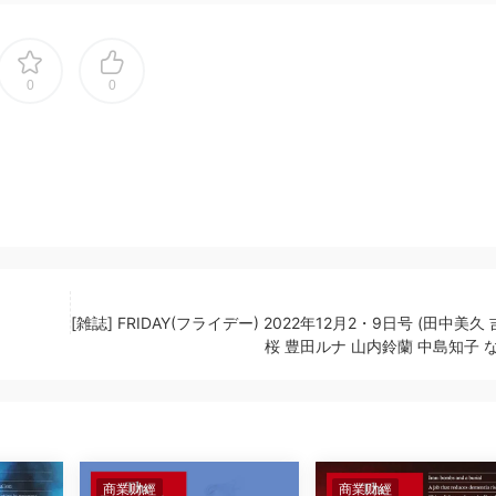
0
0
[雑誌] FRIDAY(フライデー) 2022年12月2・9日号 (田中美久
桜 豊田ルナ 山内鈴蘭 中島知子 
商業财經
商業财經