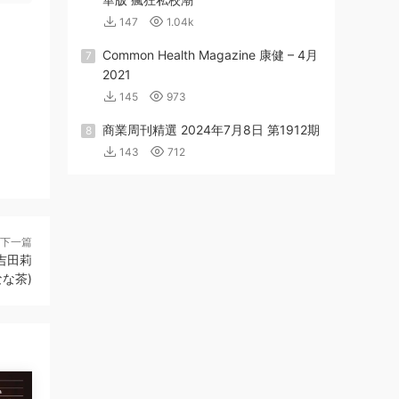
147
1.04k
Common Health Magazine 康健 – 4月
7
2021
145
973
商業周刊精選 2024年7月8日 第1912期
8
143
712
下一篇
 吉田莉
なな茶)