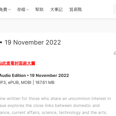
免費
存檔
幫助
大事記
貿易戰
n • 19 November 2022
點此查看封面超大圖
Audio Edition • 19 November 2022
MP3, ePUB, MOBI | 187.61 MB
ne written for those who share an uncommon interest in
ssue explores the close links between domestic and
inance, current affairs, science, technology and the arts.