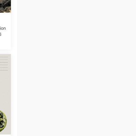
ion
6