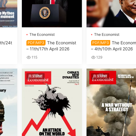
The Economist
The Economist
th/24t
The Economist
The Econom
PDF/MP3
PDF/MP3
– 11th/17th April 2026
– 4th/10th April 2026
115
129
商業财經
商業财經