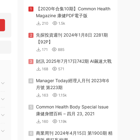
【2020年合集10期】Common Health
1
Magazine 康健PDF電子版
210
1.5k
先探投資週刊 2024年1月8日 2281期
2
【92P】
171
885
財訊 2025年7月17日742期 AI飆速大戰
3
168
571
Manager Today經理人月刊 2023年6
4
月號 第223期
163
1.15k
Common Health Body Special Issue
5
康健身體百科 – 四月 23, 2021
160
1.19k
商業周刊 2024年4月15日 第1900期 精
6
華版 瘋狂私校潮