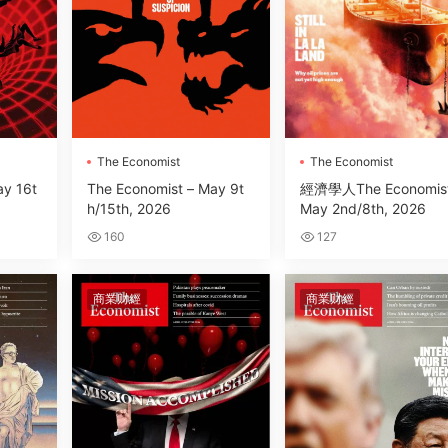
The Economist
The Economist
ay 16t
The Economist – May 9t
經濟學人The Economist
h/15th, 2026
May 2nd/8th, 2026
160
127
商業财經
商業财經