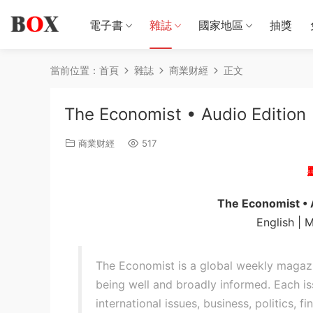
電子書
雜誌
國家地區
抽獎
當前位置：
首頁
雜誌
商業财經
正文
The Economist • Audio Editio
商業财經
517
The Economist • 
English | 
The Economist is a global weekly magazi
being well and broadly informed. Each i
international issues, business, politics, f