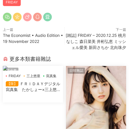
FRIDAY
上一篇
下一篇
The Economist • Audio Edition •
[雑誌] FRIDAY – 2020.12.25 桃月
19 November 2022
なしこ 森日菜美 井桁弘恵 ミッシ
ェル愛美 新田さちか 北向珠夕
更多本類書籍雜誌
電子書
日韓雜誌
FRIDAY
三上悠亜
寫真集
ＦＲＩＤＡＹデジタル
【限】
寫真集 たかしょー×三上悠
亜×紗倉まな 「饗宴」