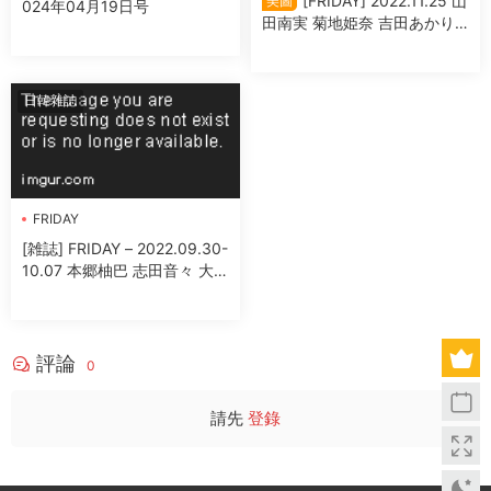
[FRIDAY] 2022.11.25 山
美圖
024年04月19日号
田南実 菊地姫奈 吉田あかり
いけちゃん 大和田南那 尾崎
明日香
日韓雜誌
FRIDAY
[雑誌] FRIDAY – 2022.09.30-
10.07 本郷柚巴 志田音々 大久
保桜子 澄田綾乃 小湊よつ葉
金子智美
評論
0
請先
登錄