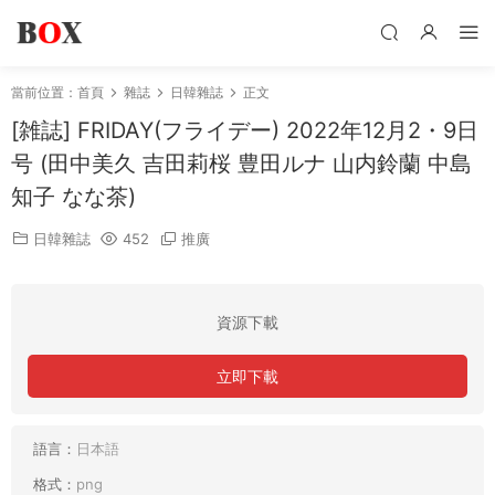
當前位置：
首頁
雜誌
日韓雜誌
正文
[雑誌] FRIDAY(フライデー) 2022年12月2・9日
号 (田中美久 吉田莉桜 豊田ルナ 山内鈴蘭 中島
知子 なな茶)
日韓雜誌
452
推廣
資源下載
立即下載
語言：
日本語
格式：
png