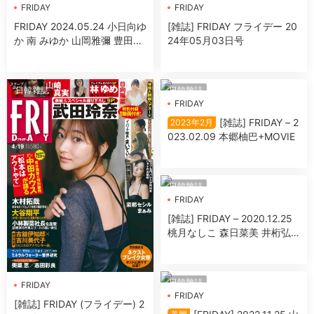
FRIDAY
FRIDAY
FRIDAY 2024.05.24 小日向ゆ
[雑誌] FRIDAY フライデー 20
か 南 みゆか 山岡雅彌 豊田ル
24年05月03日号
ナ 新谷あやか 土生瑞穂 小池
裏奈
日韓雜誌
日韓雜誌
FRIDAY
[雑誌] FRIDAY – 2
2023年2月
023.02.09 本郷柚巴+MOVIE
日韓雜誌
FRIDAY
[雑誌] FRIDAY – 2020.12.25
桃月なしこ 森日菜美 井桁弘
恵 ミッシェル愛美 新田さち
か 北向珠夕
日韓雜誌
FRIDAY
FRIDAY
[雑誌] FRIDAY (フライデー) 2