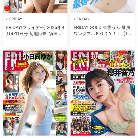
FRIDAY
FRIDAY
FRIDAY(フライデー) 2025年4
FRIDAY GOLD 東雲うみ 最強
月4-11日号 菊地姫奈, 須田亜
ワンダフルＢＯＤＹ！！【14
香裏, 福井梨莉華, 阿部凜, 黒
P】
嵜菜々子, 美月ちか
日韓雜誌
日韓雜誌