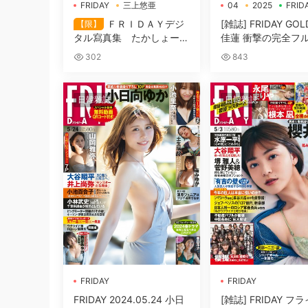
FRIDAY
三上悠亜
04
2025
FRID
寫真集
ＦＲＩＤＡＹデジ
[雑誌] FRIDAY GO
【限】
タル寫真集 たかしょー×
佳蓮 衝撃の完全フ
三上悠亜×紗倉まな 「饗
ド
302
843
宴」
日韓雜誌
日韓雜誌
FRIDAY
FRIDAY
FRIDAY 2024.05.24 小日
[雑誌] FRIDAY フ