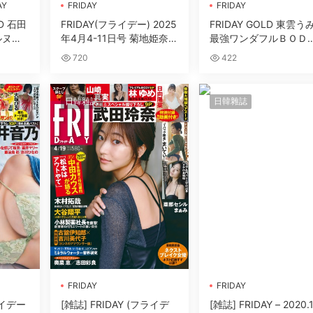
AY
FRIDAY
FRIDAY
LD 石田
FRIDAY(フライデー) 2025
FRIDAY GOLD 東雲う
ルヌー
年4月4-11日号 菊地姫奈,
最強ワンダフルＢＯＤ
須田亜香裏, 福井梨莉華,
Ｙ！！【14 P】
720
422
阿部凜, 黒嵜菜々子, 美月
ちか
日韓雜誌
日韓雜誌
FRIDAY
FRIDAY
ライデー
[雑誌] FRIDAY (フライデ
[雑誌] FRIDAY – 2020.1