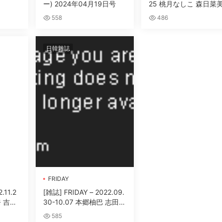
ー) 2024年04月19日号
25 桃月なしこ 森日菜
井桁弘恵 ミッシェル愛
558
486
新田さちか 北向珠夕
日韓雜誌
FRIDAY
.11.2
[雑誌] FRIDAY – 2022.09.
 吉田
30-10.07 本郷柚巴 志田
大和田
音々 大久保桜子 澄田綾乃
585
小湊よつ葉 金子智美