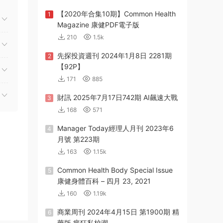
【2020年合集10期】Common Health
1
Magazine 康健PDF電子版
210
1.5k
先探投資週刊 2024年1月8日 2281期
2
【92P】
171
885
財訊 2025年7月17日742期 AI飆速大戰
3
168
571
Manager Today經理人月刊 2023年6
4
月號 第223期
163
1.15k
Common Health Body Special Issue
5
康健身體百科 – 四月 23, 2021
160
1.19k
商業周刊 2024年4月15日 第1900期 精
6
華版 瘋狂私校潮