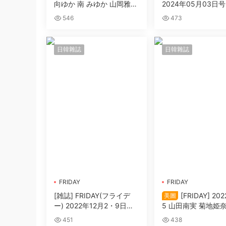
向ゆか 南 みゆか 山岡雅彌
2024年05月03日号
豊田ルナ 新谷あやか 土生
546
473
瑞穂 小池裏奈
日韓雜誌
日韓雜誌
FRIDAY
FRIDAY
[雑誌] FRIDAY(フライデ
[FRIDAY] 2022
美圖
ー) 2022年12月2・9日号
5 山田南実 菊地姫奈
(田中美久 吉田莉桜 豊田ル
あかり いけちゃん 
451
438
ナ 山内鈴蘭 中島知子 なな
南那 尾崎明日香