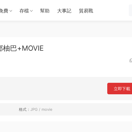
免費
存檔
幫助
大事記
貿易戰
 本郷柚巴+MOVIE
立即下載
格式：
JPG / movie