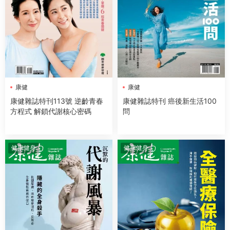
康健
康健
康健雜誌特刊113號 逆齡青春
康健雜誌特刊 癌後新生活100
方程式 解鎖代謝核心密碼
問
健康健身
健康健身