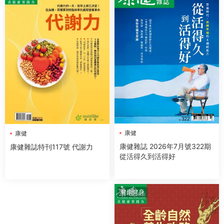
康健
康健
康健雜誌 2026年7月號322期
康健雜誌特刊117號 代謝力
從活得久到活得好
健康健身