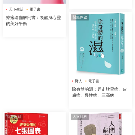
天下生活
電子書
醫療保健
療癒瑜伽解剖書：喚醒身心靈
的美好平衡
野人
電子書
除身體的濕：趕走脾胃病、皮
膚病、慢性病、三高病
商業理財
人文社科