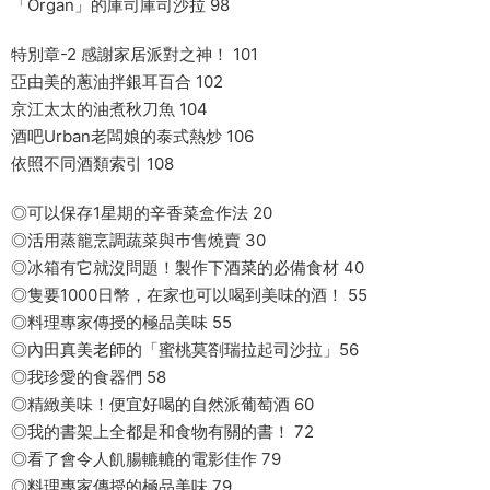
「Organ」的庫司庫司沙拉 98
特別章-2 感謝家居派對之神！ 101
亞由美的蔥油拌銀耳百合 102
京江太太的油煮秋刀魚 104
酒吧Urban老闆娘的泰式熱炒 106
依照不同酒類索引 108
◎可以保存1星期的辛香菜盒作法 20
◎活用蒸籠烹調蔬菜與巿售燒賣 30
◎冰箱有它就沒問題！製作下酒菜的必備食材 40
◎隻要1000日幣，在家也可以喝到美味的酒！ 55
◎料理專家傳授的極品美味 55
◎內田真美老師的「蜜桃莫劄瑞拉起司沙拉」56
◎我珍愛的食器們 58
◎精緻美味！便宜好喝的自然派葡萄酒 60
◎我的書架上全都是和食物有關的書！ 72
◎看了會令人飢腸轆轆的電影佳作 79
◎料理專家傳授的極品美味 79