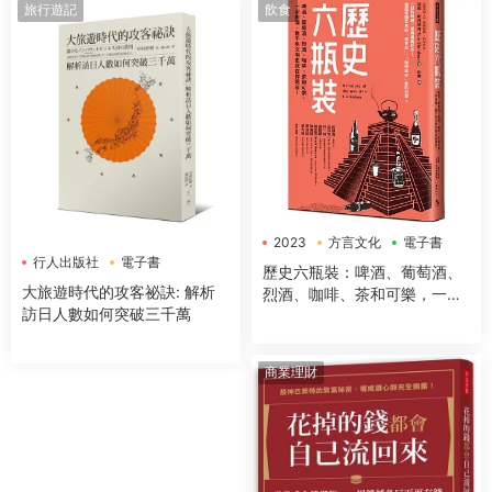
旅行遊記
飲食
2023
方言文化
電子書
行人出版社
電子書
歷史六瓶裝：啤酒、葡萄酒、
大旅遊時代的攻客祕訣: 解析
烈酒、咖啡、茶和可樂，一字
訪日人數如何突破三千萬
排開，數千年文明史就在你眼
前！
商業理財