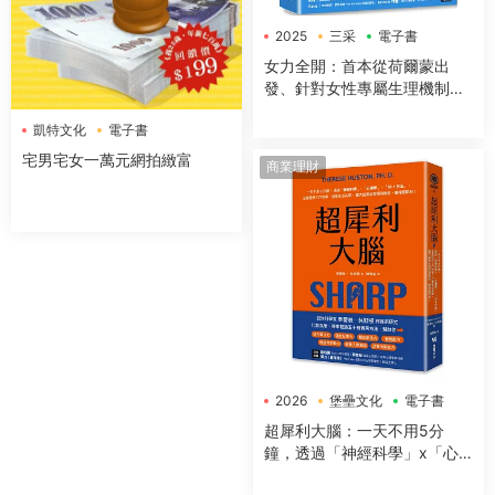
2025
三采
電子書
女力全開：首本從荷爾蒙出
發、針對女性專屬生理機制與
身體構造，量身打造的全方位
凱特文化
電子書
運動與營養指南
宅男宅女一萬元網拍緻富
商業理財
2026
堡壘文化
電子書
超犀利大腦：一天不用5分
鐘，透過「神經科學」x「心
理學」x「50+方法」，全面提