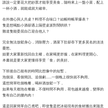
誰說一定要花大把鈔票才能享受美食，隨時來上一盤小菜，配上
一杯小酒，就能成就大確幸。
在外擔心與人共桌？料理不合味口？結帳時帳單爆表？
隻是想喝點小酒卻遇上隔壁桌派對鬧哄哄？
難道隻能委屈自己迎合他人？
完全無法放鬆身心，消除壓力，酒菜下肚卻吞下更多莫名的淡淡
憂愁。
姐要大家重新找回自主權，在家喝更舒服，在家料理更開心。
本書就是要大家更懂得享受「食」的美好。
下班後自己能有的時間比想像中的短暫，
泡個澡、看個簡訊、追個劇……一個晚上很快就不夠用。
還想簡單吃個晚餐，喝杯酒放鬆一下，
如果每天都泡在餐廳，不僅時間不夠用，荷包越來越瘦，變厚的
隻有自己的腰內肉！
還是回家簡單自己煮吧，即使隻是把冰箱現有的食材搬出來隨意