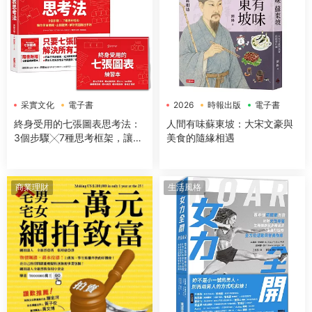
采實文化
電子書
2026
時報出版
電子書
終身受用的七張圖表思考法：
人間有味蘇東坡：大宋文豪與
3個步驟╳7種思考框架，讓你
美食的隨緣相遇
開會簡報、企劃提案、解決問
題無往不利【隨書送：七張圖
表練習本】
商業理財
生活風格