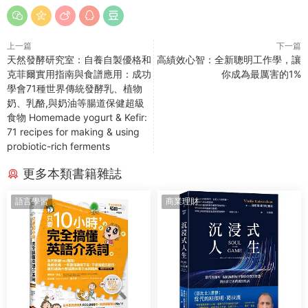
上一篇
下一篇
天然發酵研究室：自養自製優格和
高績效心智：全新聰明工作學，讓
克菲爾實用指南與食譜應用：成功
你成為最厲害的1%
學會71種世界傳統發酵乳、植物
奶、乳酪,與奶油等腸道保健超級
食物 Homemade yogurt & Kefir:
71 recipes for making & using
probiotic-rich ferments
更多本類書籍雜誌
語言學習
商業理財