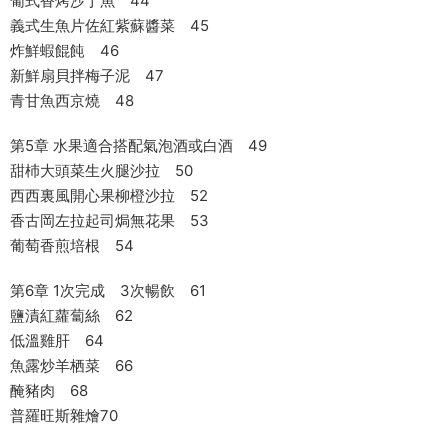
葡式香烤沙丁魚 44
義式生魚片佐紅紫蘇醬菜 45
炸鮮蝦餛飩 46
新鮮扇貝拌梅子泥 47
青甘魚西京燒 48
第5章 水果適合搭配氣泡酒或白酒 49
甜杮大頭菜生火腿沙拉 50
西西裏風開心果柳橙沙拉 52
香古岡左拉起司焗無花果 53
葡萄香煎培根 54
第6章 1次完成 3次暢飲 61
鹽漬紅蘿蔔絲 62
低溫雞肝 64
魚露炒羊栖菜 66
醃豬肉 68
普羅旺斯雜燴70