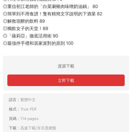
◎重信初江老師的「白菜涮豬肉味噌奶油鍋」 80
◎簡單到不用食譜！隻有精簡文字說明的下酒菜 82
◎解救宿醉的飲料 89
◎獨飲女子的天堂！89
◎「薩莉亞」徹底活用術 90
◎最強伴手禮和居家派對的原則 100
資源下載
立即下載
語言：
繁體中文
格式：
True PDF
頁碼：
114 pages
下載：
高速下載/非百度網盤