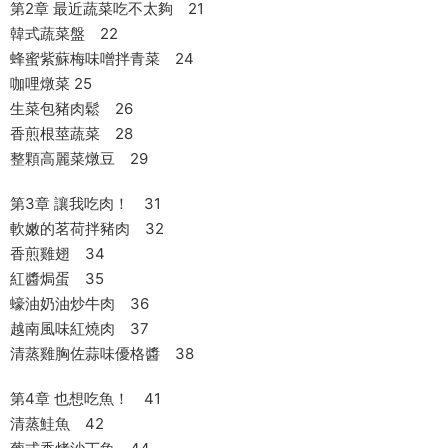
第2章 最近蔬菜吃不太夠 21
韓式蔬菜盤 22
蜂蜜紫蘇梅味噌拌青菜 24
咖哩燉菜 25
生菜包豬肉鬆 26
香煎根莖蔬菜 28
整顆高麗菜燉豆 29
第3章 讓我吃肉！ 31
軟嫩的茗荷拌豬肉 32
香煎雞翅 34
紅醬焗蛋 35
蠔油奶油炒牛肉 36
越南風味紅燒肉 37
清蒸雞胸佐蒜味優格醬 38
第4章 也想吃魚！ 41
清蒸鮭魚 42