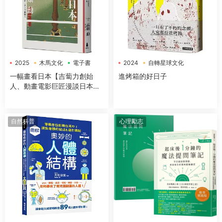
2025
木馬文化
電子書
2024
自轉星球文化
電子書
一幅畫看日本【吉蔔力創始
進烤箱的好日子
人、動畫電影巨匠漫談日本傳
世國寶，帶你遊歷1200年日本
藝術史】
自然科普
心理勵志