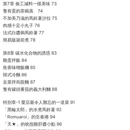
第7章 偷工減料一樣美味 73
隻有蛋的茶碗蒸 74
不加美乃滋的馬鈴薯沙拉 75
肉感十足小丸子 76
法式白醬焗馬鈴薯 77
簡易版築前煮 78
第8章 碳水化合物的誘惑 83
雞蛋拌飯 84
焦香味噌飯糰 85
韓式冷麵 86
韭菜拌烏龍麵 87
隻有罐頭番茄的義大利麵 88
特別章-1 愛店最令人難忘的一道菜 91
「黑輪太郎」的水煮馬鈴薯 92
「Romuaroi」的生春捲 94
「天★」的吮指雞肝醬小點 96