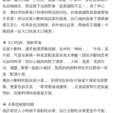
化合物維生，再這樣下去絕對會「蔬菜攝取不足！」為了求心
安，隻好求助果菜汁和便利商店的沙拉。外食族攝取蔬菜確實很
不容易！所以在家小酌時就該多吃蔬菜。自己做的蔬食下酒菜健
康又安心，吃再多也沒關係。和外食比起來，既物美又價廉！今
晚就來一起大口吃菜大口喝酒！
★ 大口吃肉、海鮮享食
在家小酌時，通常會選擇雞或豬。在外吃「烤肉」、「牛排」是
不錯，可是在家喝一杯老是配蔬菜未免太寒酸！因此不斷地思考
出如何料理「別出心裁的肉類下酒菜」。入味、溫度、烹調方
法、擺盤…隻要一點點小秘訣，熟悉的肉類料理也可以變成一道
道「配酒小菜」。
獨自小酌時吃點魚當小菜…。利用切好的魚片做成下酒菜沒那麼
難。隻要告訴店員，「希望要做成鹽烤」，店員就會幫忙把魚處
理好，回家料理時就會超方便。
★ 水果也能變佳餚
或許有些人小時候不喜歡吃水果。自己主動吃水果更是不可能，