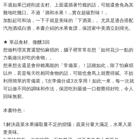
不過如果已經削皮去籽、上面還插著竹籤的話，可能還會免為其
難地吃幾口。不過「酒和水果！…實在超級對味！」
加點起司和油，一下子就是美味的「下酒菜」。尤其是適合搭配
汽泡酒或白酒，本書介紹的水果食譜，保證家中美酒立刻掃光。
★ 單品食材、微醺3回
想做料理其實還蠻怕麻煩的，腦子裡常常在想「如何花少一點的
力氣做出好吃的食物」。
想來想去還是會仰賴萬能的「常備菜」！話雖如此，除了怕麻煩
以外，若是每天吃相同食物的話，可能也會馬上就覺得膩。不妨
利用簡單的常備菜，1次準備分成3次享用！如此一來，每一次就
可以做不同的調味和作法，保證吃到最後一口都覺得好吃，令人
回味無窮。
本書特色：
1.解決蔬菜水果攝取量不足的煩惱：蔬菜分量大滿足，水果入菜
更美味。