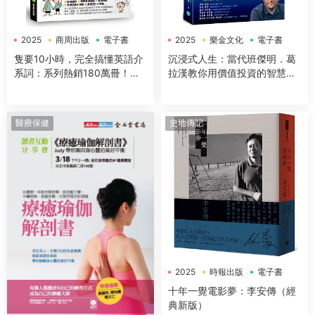
2025
商周出版
電子書
2025
樂金文化
電子書
隻要10小時，完全搞懂英語介
沉浸式人生：當代班傑明．葛
系詞：系列熱銷180萬冊！免
拉漢教你用價值投資的智慧，
背免猜，一本讓你讀得下去，
找回富足與踏實的生活
不僅知道怎麼用，更知道為什
麼這樣用的介系詞寶典
醫療保健
史地傳記
2025
時報出版
電子書
十年一覺電影夢：李安傳（經
典新版）