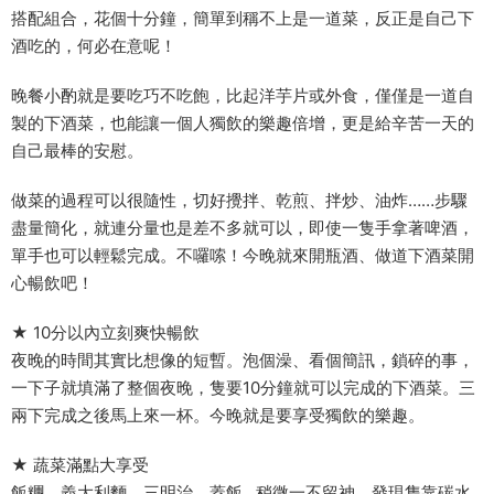
搭配組合，花個十分鐘，簡單到稱不上是一道菜，反正是自己下
酒吃的，何必在意呢！
晚餐小酌就是要吃巧不吃飽，比起洋芋片或外食，僅僅是一道自
製的下酒菜，也能讓一個人獨飲的樂趣倍增，更是給辛苦一天的
自己最棒的安慰。
做菜的過程可以很隨性，切好攪拌、乾煎、拌炒、油炸……步驟
盡量簡化，就連分量也是差不多就可以，即使一隻手拿著啤酒，
單手也可以輕鬆完成。不囉嗦！今晚就來開瓶酒、做道下酒菜開
心暢飲吧！
★ 10分以內立刻爽快暢飲
夜晚的時間其實比想像的短暫。泡個澡、看個簡訊，鎖碎的事，
一下子就填滿了整個夜晚，隻要10分鐘就可以完成的下酒菜。三
兩下完成之後馬上來一杯。今晚就是要享受獨飲的樂趣。
★ 蔬菜滿點大享受
飯糰、義大利麵、三明治、蓋飯…稍微一不留神，發現隻靠碳水