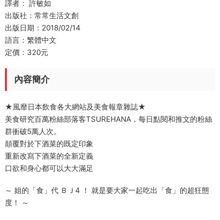
譯者： 許敏如
出版社：常常生活文創
出版日期：2018/02/14
語言：繁體中文
定價：320元
內容簡介
★風靡日本飲食各大網站及美食報章雜誌★
美食研究百萬粉絲部落客TSUREHANA，每日點閱和推文的粉絲
群衝破5萬人次。
顛覆對於下酒菜的既定印象
重新改寫下酒菜的全新定義
口欲和身心都可以大大滿足
～ 姐的「食」代 ＢＪ4 ！ 就是要大家一起吃出「食」的超狂態
度！ ～