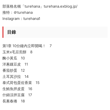
部落格名稱「turehana」turehana.exblog.jp/
推特：＠turehana
Instagram：turehana1
目錄
第1章 10分鐘內立即開喝！ 7
玉米x毛豆煎餅 8
醃小黃瓜 10
洋蔥鑲豆皮 11
番茄炒蛋 12
土耳其沙拉 14
泰式荷包蛋佐香菜 15
生鮪魚拌皮蛋 16
什錦涼拌豆腐 17
長蔥春捲 18