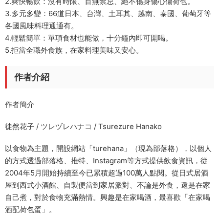
2.爽快暢飲：沒有時限、百無禁忌、絕不傷身傷心傷荷包。
3.多元多變：66道日本、台灣、土耳其、越南、泰國、葡萄牙等
各國風味料理通通有。
4.輕鬆簡單：單項食材也能做，十分鐘內即可開喝。
5.拒當全職外食族，在家料理美味又安心。
作者介紹
作者簡介
徒然花子 / ツレヅレハナコ / Tsurezure Hanako
以食物為主題，開設網站「turehana」（現為部落格），以個人
的方式透過部落格、推特、Instagram等方式提供飲食資訊，從
2004年5月開始持續至今已累積超過100萬人點閱。從日式居酒
屋到西式小酒館、自製便當到家居派對、不論是外食，還是在家
自己煮，對於食物充滿熱情。興趣是在家喝酒，最喜歡「在家喝
酒配荷包蛋」。