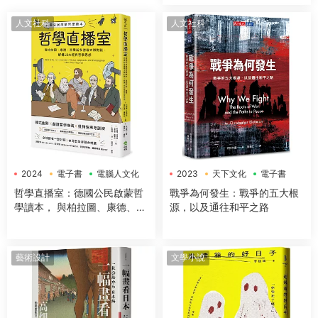
升工作效率、改善生活品質，
讓大腦潛能發揮到極緻，變得
人文社科
人文社科
超犀利！
2024
電子書
電腦人文化
2023
天下文化
電子書
哲學直播室：德國公民啟蒙哲
戰爭為何發生：戰爭的五大根
學讀本， 與柏拉圖、康德、亞
源，以及通往和平之路
裏斯多德等大師對談，解構18
大經典哲學思想
藝術設計
文學小說