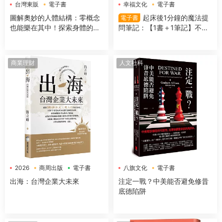
台灣東販
電子書
幸福文化
電子書
圖解奧妙的人體結構：零概念
起床後1分鐘的魔法提
電子書
也能樂在其中！探索身體的組
問筆記：【1書＋1筆記】不隻
成＆運作機制
是回答問題，更是吸引好事的
超強儀式
商業理財
人文社科
2026
商周出版
電子書
八旗文化
電子書
出海：台灣企業大未來
注定一戰？中美能否避免修昔
底德陷阱