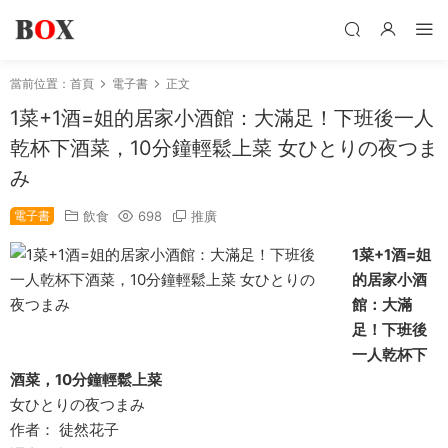
當前位置：
首頁
電子書
正文
1菜+1酒=姐的居家小酒館：大滿足！下班後一人
乾杯下酒菜，10分鐘輕鬆上菜 女ひとりの夜つま
み
電子書
飲食
698
推廣
1菜+1酒=姐
的居家小酒
館：大滿
足！下班後
一人乾杯下
酒菜，10分鐘輕鬆上菜
女ひとりの夜つまみ
作者： 徒然花子