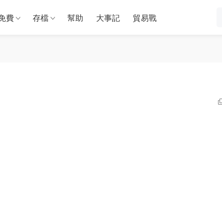
免費
存檔
幫助
大事記
貿易戰