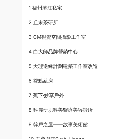
1 福州濱江私宅
2 丘末茶研所
3 CM視覺空間攝影工作室
4 白大師品牌營銷中心
5 大理邊緣計劃建築工作室改造
6 觀點蔬房
7 蕉下·妙享戶外
8 科麗研肌科美醫療美容診所
9 幹戶之屋——故事美術館