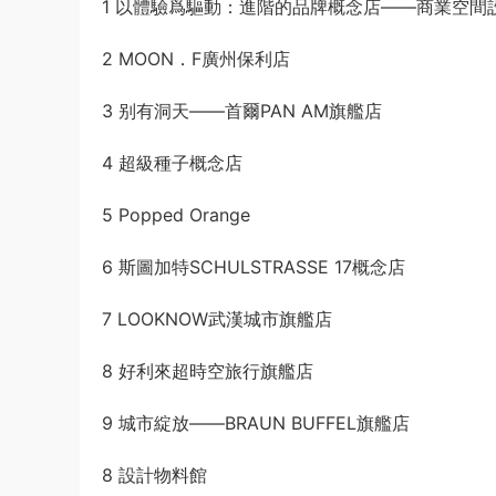
1 以體驗爲驅動：進階的品牌概念店——商業空間
2 MOON．F廣州保利店
3 别有洞天——首爾PAN AM旗艦店
4 超級種子概念店
5 Popped Orange
6 斯圖加特SCHULSTRASSE 17概念店
7 LOOKNOW武漢城市旗艦店
8 好利來超時空旅行旗艦店
9 城市綻放——BRAUN BUFFEL旗艦店
8 設計物料館