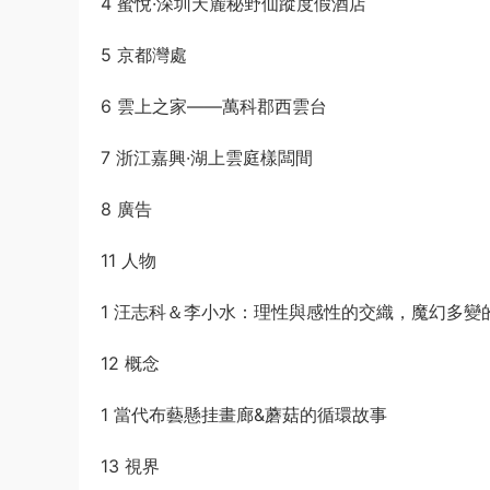
4 蜜悅·深圳天麓秘野仙蹤度假酒店
5 京都灣處
6 雲上之家——萬科郡西雲台
7 浙江嘉興·湖上雲庭樣闆間
8 廣告
11 人物
1 汪志科＆李小水：理性與感性的交織，魔幻多變的
12 概念
1 當代布藝懸挂畫廊&蘑菇的循環故事
13 視界