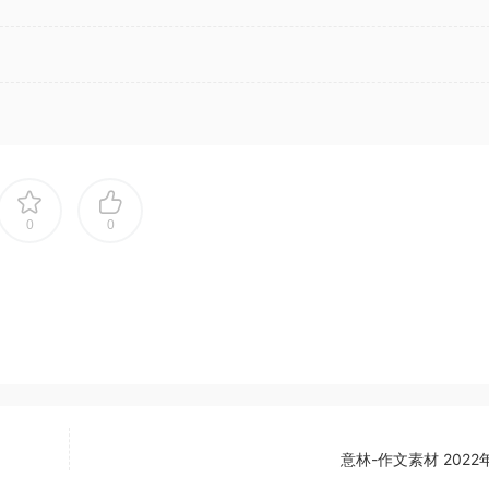
0
0
意林-作文素材 2022