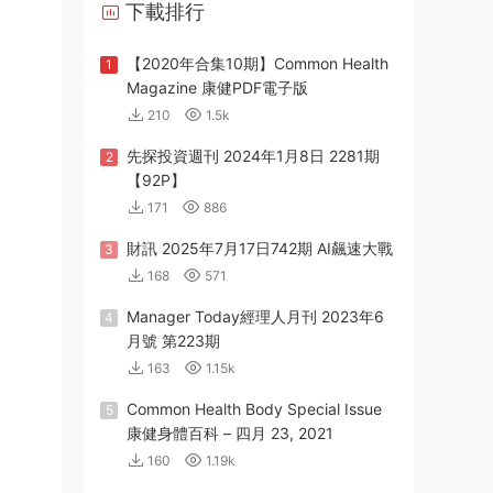
下載排行
【2020年合集10期】Common Health
1
Magazine 康健PDF電子版
210
1.5k
先探投資週刊 2024年1月8日 2281期
2
【92P】
171
886
財訊 2025年7月17日742期 AI飆速大戰
3
168
571
Manager Today經理人月刊 2023年6
4
月號 第223期
163
1.15k
Common Health Body Special Issue
5
康健身體百科 – 四月 23, 2021
160
1.19k