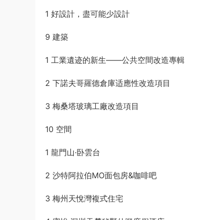
1 好設計，盡可能少設計
9 建築
1 工業遺迹的新生——公共空間改造專輯
2 下諾夫哥羅德倉庫适應性改造項目
3 梅桑塔玻璃工廠改造項目
10 空間
1 龍門山·卧雲台
2 沙特阿拉伯MO面包房&咖啡吧
3 梅州天悅灣複式住宅