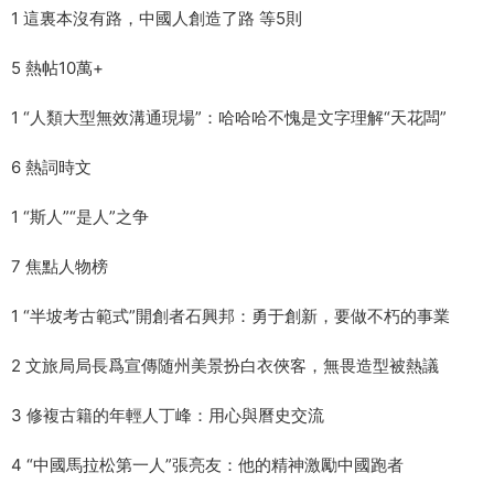
1 這裏本沒有路，中國人創造了路 等5則
5 熱帖10萬+
1 “人類大型無效溝通現場”：哈哈哈不愧是文字理解“天花闆”
6 熱詞時文
1 “斯人”“是人”之争
7 焦點人物榜
1 “半坡考古範式”開創者石興邦：勇于創新，要做不朽的事業
2 文旅局局長爲宣傳随州美景扮白衣俠客，無畏造型被熱議
3 修複古籍的年輕人丁峰：用心與曆史交流
4 “中國馬拉松第一人”張亮友：他的精神激勵中國跑者