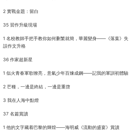
2 實戰金題：留白
35 習作升級現場
1 名校教師手把手教你如何删繁就簡，華麗變身——《落葉》失
誤作文升格
36 作家超新星
1 似火青春軍歌嘹亮，意氣少年百煉成鋼——記我的軍訓初體驗
2 芒種，一邊是終結，一邊是重啓
3 我在人海中點燈
37 名篇賞讀
1 他的文字藏着巴黎的輝煌——海明威《流動的盛宴》賞讀