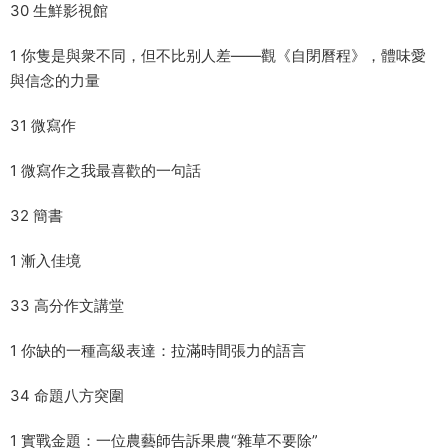
30 生鮮影視館
1 你隻是與衆不同，但不比别人差——觀《自閉曆程》，體味愛
與信念的力量
31 微寫作
1 微寫作之我最喜歡的一句話
32 簡書
1 漸入佳境
33 高分作文講堂
1 你缺的一種高級表達：拉滿時間張力的語言
34 命題八方突圍
1 實戰金題：一位農藝師告訴果農“雜草不要除”