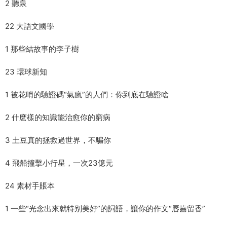
2 聽泉
22 大語文國學
1 那些結故事的李子樹
23 環球新知
1 被花哨的驗證碼“氣瘋”的人們：你到底在驗證啥
2 什麽樣的知識能治愈你的窮病
3 土豆真的拯救過世界，不騙你
4 飛船撞擊小行星，一次23億元
24 素材手賬本
1 一些“光念出來就特别美好”的詞語，讓你的作文“唇齒留香”