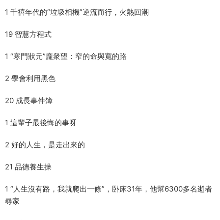
1 千禧年代的“垃圾相機”逆流而行，火熱回潮
19 智慧方程式
1 “寒門狀元”龐衆望：窄的命與寬的路
2 學會利用黑色
20 成長事件簿
1 這輩子最後悔的事呀
2 好的人生，是走出來的
21 品德養生操
1 “人生沒有路，我就爬出一條”，卧床31年，他幫6300多名逝者
尋家