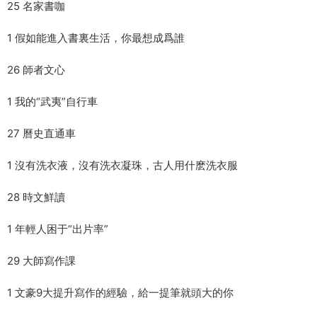
25 名家書咖
1 假如能進入書裏生活，你最想成爲誰
26 師者文心
1 我的“武夷”自行車
27 曆史直通車
1 沒有洗衣液，沒有洗衣凝珠，古人用什麽洗衣服
28 時文鮮讀
1 年輕人困于“出片率”
29 大師寫作課
1 文豪9大提升寫作的經驗，給一提筆就頭大的你