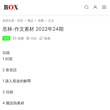
當前位置：
首頁
雜誌
免費
正文
意林-作文素材 2022年24期
免費
免費
562
推廣
目錄
1 封面
2 卷首語
1 讓人着迷的解釋
3 目錄
4 圖說熱素材