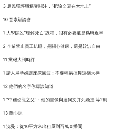
3 農民獲評職稱受關注，“把論文寫在大地上”
10 意素辯論會
1 大學開設“理解死亡”課程，很有必要還是爲時過早
2 企業禁止員工趴睡，是關心健康，還是幹涉自由
11 黨報大刊時評
1 請人爲孕婦讓座惹風波：不要輕易揮舞道德大棒
12 他們的名字你應該知道
1 “中國恐龍之父”：他的畫像與達爾文并列懸挂 等2則
13 勵心課
1 沈曼：從10平方米出租屋到百萬直播間