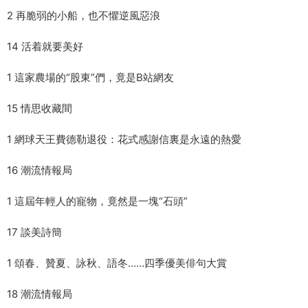
2 再脆弱的小船，也不懼逆風惡浪
14 活着就要美好
1 這家農場的“股東”們，竟是B站網友
15 情思收藏間
1 網球天王費德勒退役：花式感謝信裏是永遠的熱愛
16 潮流情報局
1 這屆年輕人的寵物，竟然是一塊“石頭”
17 談美詩簡
1 頌春、贊夏、詠秋、語冬……四季優美俳句大賞
18 潮流情報局