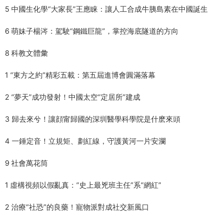
5 中國生化學“大家長”王應睐：讓人工合成牛胰島素在中國誕生
6 萌妹子楊涔：駕駛“鋼鐵巨龍”，掌控海底隧道的方向
8 科教文體彙
1 “東方之約”精彩五載：第五屆進博會圓滿落幕
2 “夢天”成功發射！中國太空“定居所”建成
3 歸去來兮！讓顔甯歸國的深圳醫學科學院是什麽來頭
4 一錘定音！立規矩、劃紅線，守護黃河一片安瀾
9 社會萬花筒
1 虛構視頻以假亂真：“史上最兇班主任”系“網紅”
2 治療“社恐”的良藥！寵物派對成社交新風口