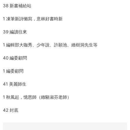
38 新書補給站
1 凍筆新詩懶寫，意林好書時新
39 編讀往來
1 編輯部大咖秀、少年說、許願池、緻樹洞先生等
40 編委顧問
1 編委顧問
41 美麗師生
1 秋風起，憶恩師（緻駱淑芬老師）
42 封底